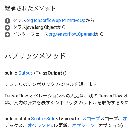
継承されたメソッド
クラス
org.tensorflow.op.PrimitiveOp
から
クラスjava.lang.Objectから
インターフェース
org.tensorflow.Operand
から
パブリックメソッド
public
Output
<T>
as
Output
()
テンソルのシンボリック ハンドルを返します。
TensorFlow オペレーションへの入力は、別の TensorF
は、入力の計算を表すシンボリック ハンドルを取得するた
public static
Sc​​atter
Sub
<T>
create
(
スコープ
スコープ、
オ
デックス、
オペランド
<T>更新、
オプション
.
.
.
オプション)