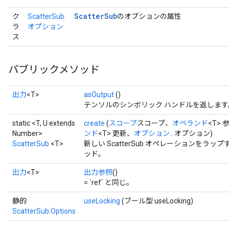
Scatter
Sub
ク
ScatterSub.
のオプションの属性
ラ
オプション
ス
パブリックメソッド
出力
<T>
asOutput
()
テンソルのシンボリック ハンドルを返します
static <T, U extends
create
(
スコープ
スコープ、
オペランド
<T> 
Number>
ンド
<T> 更新、
オプション...
オプション)
ScatterSub
<T>
新しい ScatterSub オペレーションを
ッド。
出力
<T>
出力参照
()
= `ref` と同じ。
静的
useLocking
(ブール型 useLocking)
ScatterSub.Options