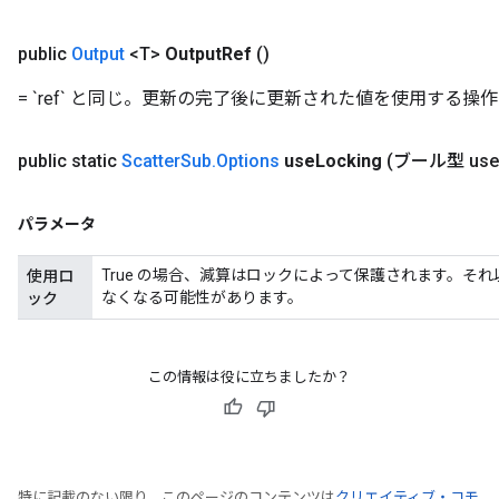
public
Output
<T>
Output
Ref
()
= `ref` と同じ。更新の完了後に更新された値を使用する
public static
Sc​​atter
Sub
.
Options
use
Locking
(ブール型 use
パラメータ
True の場合、減算はロックによって保護されます。そ
使用ロ
なくなる可能性があります。
ック
この情報は役に立ちましたか？
特に記載のない限り、このページのコンテンツは
クリエイティブ・コモ