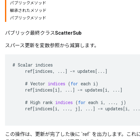
パブリックメソッド
継承されたメソッド
パブリックメソッド
パブリック最終クラス
ScatterSub
スパース更新を変数参照から減算します。
#
Scalar
indices
ref
[
indices
,
...
]
-=
updates
[
...
]
#
Vector
indices
(
for
each
i
)
ref
[
indices
[
i
]
,
...
]
-=
updates
[
i
,
...
]
#
High
rank
indices
(
for
each
i
,
...,
j
)
ref
[
indices
[
i
,
...,
j
]
,
...
]
-=
updates
[
i
,
..
この操作は、更新が完了した後に `ref` を出力します。