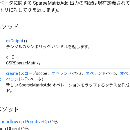
タに関する SparseMatrixAdd 出力の勾配は現在定義されていませ
リに対して 0 を返します)。
メソッド
asOutput
()
テンソルのシンボリック ハンドルを返します。
c
（）
CSRSparseMatrix。
create
(
スコープ
scope、
オペランド
<?> a、
オペランド
<?> b、
オペ
d
ペランド
<T>ベータ)
新しい SparseMatrixAdd オペレーションをラップするクラスを
ド。
メソッド
ensorflow.op.PrimitiveOp
から
ang.Objectから