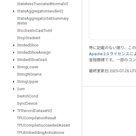
Stateless
Truncated
Normal
V2
Stats
Aggregator
Handle
V2
Stats
Aggregator
Set
Summary
Writer
Stochastic
Cast
To
Int
Stop
Gradient
Strided
Slice
特に記載のない限り、こ
Strided
Slice
Assign
Apache 2.0 ライセンス
に
Strided
Slice
Grad
登録商標です。一部のコ
String
Lower
最終更新日 2025-07-26 U
String
NGrams
String
Upper
Sum
Switch
Cond
つながる
Sync
Device
ブログ
TFRecord
Dataset
V2
フォーラム
TPUCompilation
Result
TPUCompile
Succeeded
Assert
GitHub
TPUEmbedding
Activations