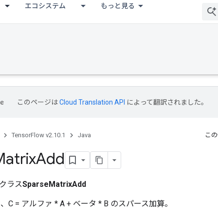
エコシステム
もっと見る
このページは
Cloud Translation API
によって翻訳されました。
TensorFlow v2.10.1
Java
この
atrix
Add
クラス
SparseMatrixAdd
列、C = アルファ * A + ベータ * B のスパース加算。