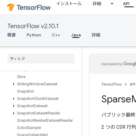
インストール
詳細
API
ShapeN
ShardDataset
ShuffleAndRepeatDatasetV2
TensorFlow v2.10.1
ShuffleDatasetV2
ShuffleDatasetV3
概要
Python
C++
Java
詳細
ShutdownDistributedTPU
Shutdown
TPUSystem
Size
Skipgram
Sleep
Dataset
Slice
Sliding
Window
Dataset
TensorFlow
API
Snapshot
Sparse
M
Snapshot
Chunk
Dataset
Snapshot
Dataset
Snapshot
Dataset
Reader
パブリック最終
Snapshot
Nested
Dataset
Reader
2 つの CSR 行
Sobol
Sample
Space
To
Batch
Nd