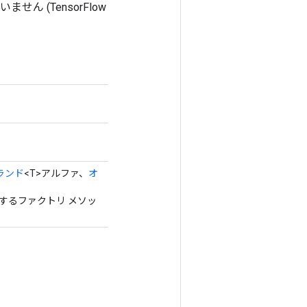
ん (TensorFlow
ランド
<T>アルファ、
オ
作成するファクトリ メソッ