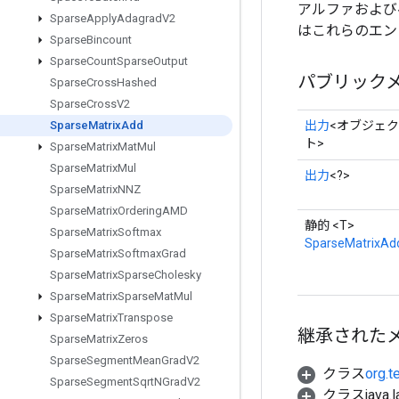
アルファおよびベー
Sparse
Apply
Adagrad
V2
はこれらのエント
Sparse
Bincount
Sparse
Count
Sparse
Output
パブリック
Sparse
Cross
Hashed
Sparse
Cross
V2
出力
<オブジェク
Sparse
Matrix
Add
ト>
Sparse
Matrix
Mat
Mul
Sparse
Matrix
Mul
出力
<?>
Sparse
Matrix
NNZ
Sparse
Matrix
Ordering
AMD
静的 <T>
Sparse
Matrix
Softmax
SparseMatrixAd
Sparse
Matrix
Softmax
Grad
Sparse
Matrix
Sparse
Cholesky
Sparse
Matrix
Sparse
Mat
Mul
Sparse
Matrix
Transpose
継承された
Sparse
Matrix
Zeros
Sparse
Segment
Mean
Grad
V2
クラス
org.t
Sparse
Segment
Sqrt
NGrad
V2
クラスjava.l