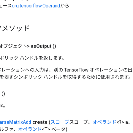
ェース
org.tensorflow.Operand
から
クメソッド
オブジェクト>
as
Output
()
ボリック ハンドルを返します。
w オペレーションへの入力は、別の TensorFlow オペレーショ
を表すシンボリック ハンドルを取得するために使用されます。
c
()
ix。
arse
Matrix
Add
create
(
スコープ
スコープ、
オペランド
<?> a、
アルファ、
オペランド
<T> ベータ)