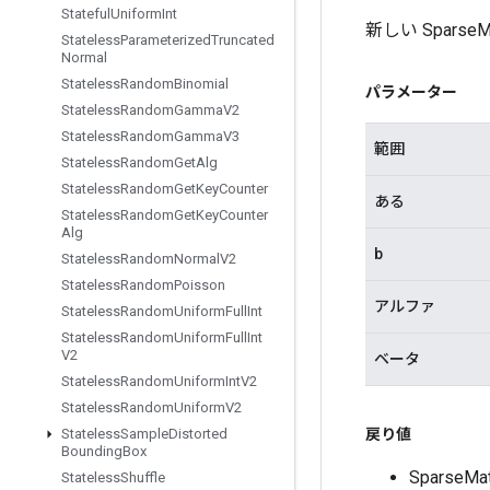
Stateful
Uniform
Int
新しい Spar
Stateless
Parameterized
Truncated
Normal
Stateless
Random
Binomial
パラメーター
Stateless
Random
Gamma
V2
Stateless
Random
Gamma
V3
範囲
Stateless
Random
Get
Alg
Stateless
Random
Get
Key
Counter
ある
Stateless
Random
Get
Key
Counter
Alg
b
Stateless
Random
Normal
V2
Stateless
Random
Poisson
アルファ
Stateless
Random
Uniform
Full
Int
Stateless
Random
Uniform
Full
Int
V2
ベータ
Stateless
Random
Uniform
Int
V2
Stateless
Random
Uniform
V2
戻り値
Stateless
Sample
Distorted
Bounding
Box
Sparse
Stateless
Shuffle