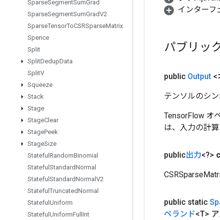
Sparse
Segment
Sum
Grad
インターフ
Sparse
Segment
Sum
Grad
V2
Sparse
Tensor
To
CSRSparse
Matrix
Spence
パブリッ
Split
Split
Dedup
Data
Split
V
public
Output
<
Squeeze
テンソルのシン
Stack
Stage
TensorFlo
Stage
Clear
は、入力の計算
Stage
Peek
Stage
Size
public
出力
<?>
Stateful
Random
Binomial
Stateful
Standard
Normal
CSRSparseMatr
Stateful
Standard
Normal
V2
Stateful
Truncated
Normal
public static
Sp
Stateful
Uniform
ペランド
<T> 
Stateful
Uniform
Full
Int