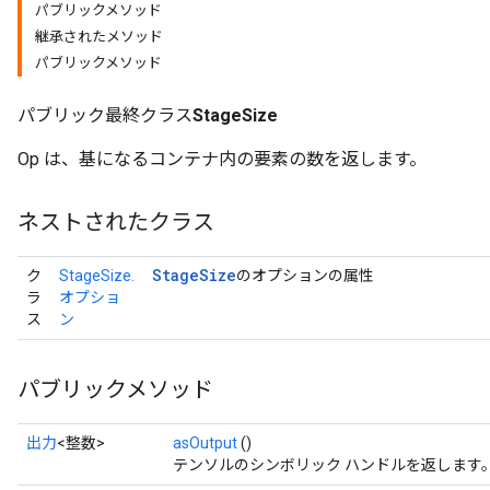
パブリックメソッド
継承されたメソッド
パブリックメソッド
パブリック最終クラス
StageSize
Op は、基になるコンテナ内の要素の数を返します。
ネストされたクラス
Stage
Size
ク
StageSize.
のオプションの属性
ラ
オプショ
ス
ン
パブリックメソッド
出力
<整数>
asOutput
()
テンソルのシンボリック ハンドルを返します