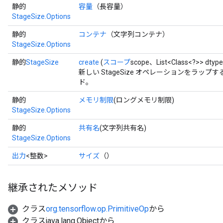
静的
容量
（長容量）
StageSize.Options
静的
コンテナ
（文字列コンテナ）
StageSize.Options
静的
StageSize
create
(
スコープ
scope、List<Class<?>> dty
x
新しい StageSize オペレーションをラッ
ド。
静的
メモリ制限
(ロングメモリ制限)
StageSize.Options
静的
共有名
(文字列共有名)
StageSize.Options
出力
<整数>
サイズ
（）
継承されたメソッド
クラス
org.tensorflow.op.PrimitiveOp
から
クラスjava.lang.Objectから