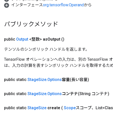
インターフェース
org.tensorflow.Operand
から
パブリックメソッド
public
Output
<整数>
as
Output
()
テンソルのシンボリック ハンドルを返します。
TensorFlow オペレーションへの入力は、別の TensorF
は、入力の計算を表すシンボリック ハンドルを取得するた
public static
Stage
Size
.
Options
容量
(長い容量)
public static
Stage
Size
.
Options
コンテナ
(String コンテナ)
public static
Stage
Size
create
(
Scope
スコープ、List<Class