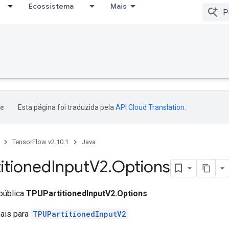
Ecossistema
Mais
Esta página foi traduzida pela
API Cloud Translation
.
TensorFlow v2.10.1
Java
itioned
Input
V2
.
Options
 pública
TPUPartitionedInputV2.Options
nais para
TPUPartitionedInputV2