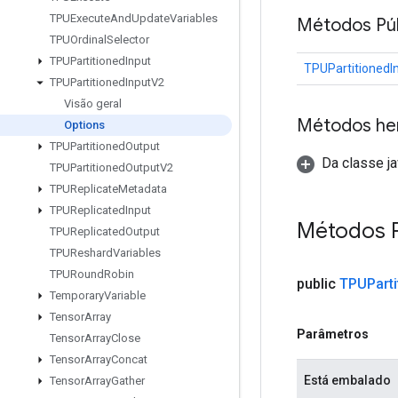
TPUExecute
And
Update
Variables
Métodos Púb
TPUOrdinal
Selector
TPUPartitioned
Input
TPUPartitionedI
TPUPartitioned
Input
V2
Visão geral
Métodos he
Options
TPUPartitioned
Output
Da classe ja
TPUPartitioned
Output
V2
TPUReplicate
Metadata
TPUReplicated
Input
Métodos 
TPUReplicated
Output
TPUReshard
Variables
TPURound
Robin
public
TPUParti
Temporary
Variable
Tensor
Array
Parâmetros
Tensor
Array
Close
Tensor
Array
Concat
Está embalado
Tensor
Array
Gather