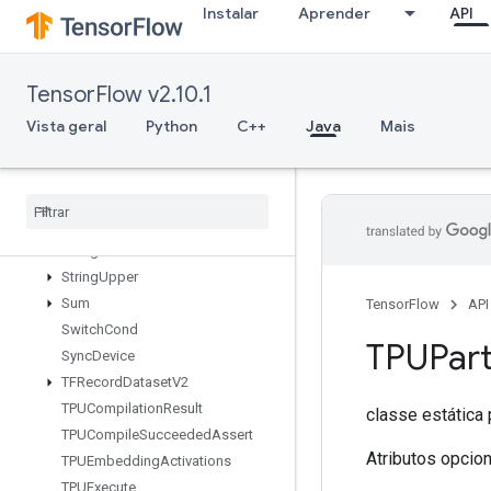
Instalar
Aprender
API
StatsAggregatorHandleV2
StatsAggregatorSetSummaryWrit
er
TensorFlow v2.10.1
StochasticCastToInt
StopGradient
Vista geral
Python
C++
Java
Mais
StridedSlice
Strided
Slice
Assign
Strided
Slice
Grad
String
Lower
String
NGrams
String
Upper
Sum
TensorFlow
API
Switch
Cond
TPUPart
Sync
Device
TFRecord
Dataset
V2
TPUCompilation
Result
classe estática
TPUCompile
Succeeded
Assert
Atributos opcio
TPUEmbedding
Activations
TPUExecute