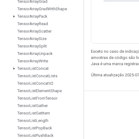
Tensor
Array
Grad
Tensor
Array
Grad
With
Shape
Tensor
Array
Pack
Tensor
Array
Read
Tensor
Array
Scatter
Tensor
Array
Size
Tensor
Array
Split
Exceto no caso de indicaç
Tensor
Array
Unpack
amostras de código são l
Tensor
Array
Write
Java é uma marca registra
Tensor
List
Concat
Última atualização 2025-0
Tensor
List
Concat
Lists
Tensor
List
Concat
V2
Tensor
List
Element
Shape
Tensor
List
From
Tensor
Permanecer conectado
Tensor
List
Gather
Blog
Tensor
List
Get
Item
Tensor
List
Length
Fórum
Tensor
List
Pop
Back
GitHub
Tensor
List
Push
Back