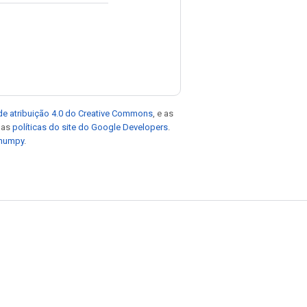
de atribuição 4.0 do Creative Commons
, e as
e as
políticas do site do Google Developers
.
 numpy
.