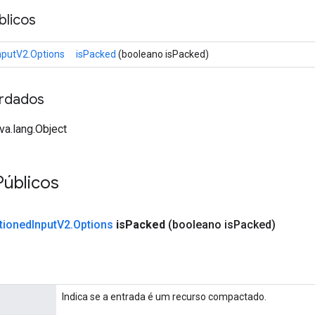
licos
nputV2.Options
isPacked
(booleano isPacked)
rdados
va.lang.Object
Públicos
tioned
Input
V2
.
Options
is
Packed
(booleano is
Packed)
Indica se a entrada é um recurso compactado.