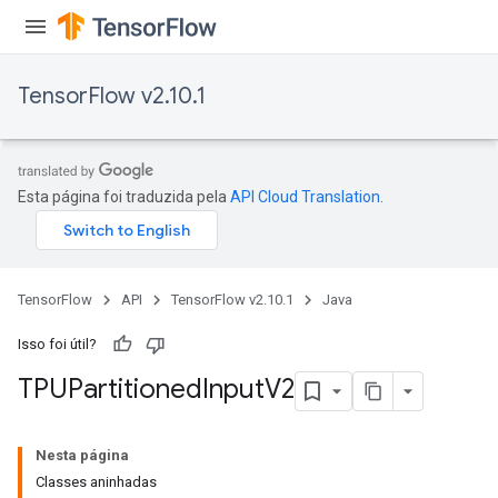
TensorFlow v2.10.1
Esta página foi traduzida pela
API Cloud Translation
.
TensorFlow
API
TensorFlow v2.10.1
Java
Isso foi útil?
TPUPartitioned
Input
V2
Nesta página
Classes aninhadas