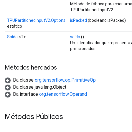
Método de fábrica para criar um
TPUPartitionedInputV2.
TPUPartitionedInputV2.Options
isPacked
(booleano isPacked)
estático
Saída
<T>
saída
()
Um identificador que representa
particionados.
Métodos herdados
Da classe
org.tensorflow.op.PrimitiveOp
Da classe java.lang.Object
Da interface
org.tensorflow.Operand
Métodos Públicos