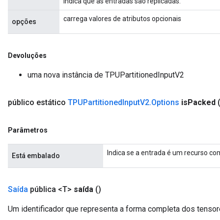
indica que as entradas são replicadas.
carrega valores de atributos opcionais
opções
Devoluções
uma nova instância de TPUPartitionedInputV2
público estático
TPUPartitioned
Input
V2
.
Options
is
Packed
Parâmetros
Indica se a entrada é um recurso c
Está embalado
Saída
pública <T>
saída
()
Um identificador que representa a forma completa dos tensor