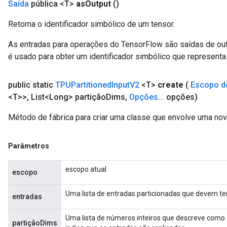
Saída
pública <T>
as
Output
()
Retorna o identificador simbólico de um tensor.
As entradas para operações do TensorFlow são saídas de ou
é usado para obter um identificador simbólico que representa 
public static
TPUPartitioned
Input
V2
<T>
create
(
Escopo d
<T>>
,
List<Long> partição
Dims
,
Opções
.
.
.
opções)
Método de fábrica para criar uma classe que envolve uma no
Parâmetros
escopo atual
escopo
Uma lista de entradas particionadas que devem t
entradas
Uma lista de números inteiros que descreve como 
partiçãoDims