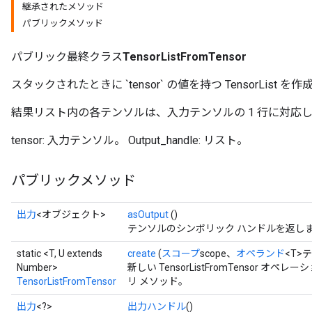
継承されたメソッド
パブリックメソッド
パブリック最終クラス
TensorListFromTensor
スタックされたときに `tensor` の値を持つ TensorList を
結果リスト内の各テンソルは、入力テンソルの 1 行に対応
tensor: 入力テンソル。 Output_handle: リスト。
パブリックメソッド
出力
<オブジェクト>
asOutput
()
テンソルのシンボリック ハンドルを返し
static <T, U extends
create
(
スコープ
scope、
オペランド
<T>
Number>
新しい TensorListFromTensor
TensorListFromTensor
リ メソッド。
出力
<?>
出力ハンドル
()