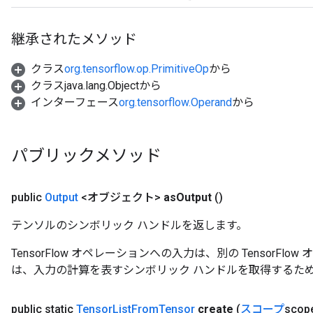
継承されたメソッド
クラス
org.tensorflow.op.PrimitiveOp
から
クラスjava.lang.Objectから
インターフェース
org.tensorflow.Operand
から
パブリックメソッド
public
Output
<オブジェクト>
as
Output
()
テンソルのシンボリック ハンドルを返します。
TensorFlow オペレーションへの入力は、別の TensorF
は、入力の計算を表すシンボリック ハンドルを取得するた
public static
Tensor
List
From
Tensor
create
(
スコープ
sco