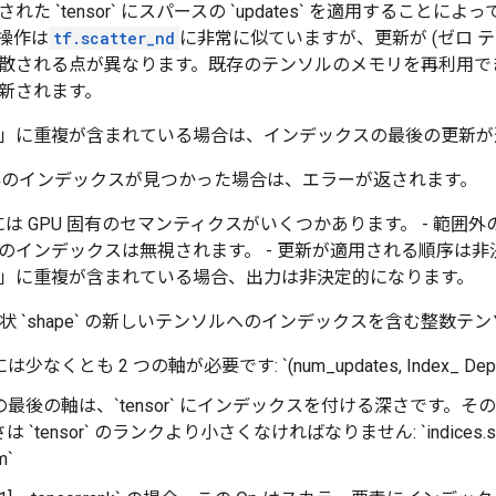
た `tensor` にスパースの `updates` を適用することによって
操作は
tf.scatter_nd
に非常に似ていますが、更新が (ゼロ テ
散される点が異なります。既存のテンソルのメモリを再利用で
新されます。
」に重複が含まれている場合は、インデックスの最後の更新が
囲外のインデックスが見つかった場合は、エラーが返されます。
作には GPU 固有のセマンティクスがいくつかあります。 - 範囲
のインデックスは無視されます。 - 更新が適用される順序は
」に重複が含まれている場合、出力は非決定的になります。
 は、形状 `shape` の新しいテンソルへのインデックスを含む整数テ
s` には少なくとも 2 つの軸が必要です: `(num_updates, Index_ Dep
ces` の最後の軸は、`tensor` にインデックスを付ける深さです
`tensor` のランクより小さくなければなりません: `indices.shap
m`