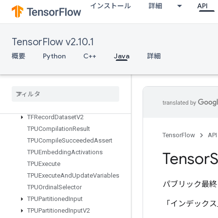
StopGradient
インストール
詳細
API
StridedSlice
StridedSliceAssign
StridedSliceGrad
TensorFlow v2.10.1
StringLower
概要
Python
C++
Java
詳細
StringNGrams
String
Upper
Sum
Switch
Cond
Sync
Device
TFRecord
Dataset
V2
TPUCompilation
Result
TensorFlow
API
TPUCompile
Succeeded
Assert
TPUEmbedding
Activations
Tensor
S
TPUExecute
TPUExecute
And
Update
Variables
パブリック最終
TPUOrdinal
Selector
TPUPartitioned
Input
「インデックス
TPUPartitioned
Input
V2