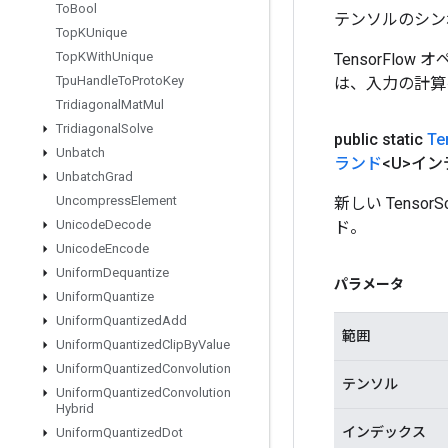
To
Bool
テンソルのシン
Top
KUnique
Top
KWith
Unique
TensorFlo
Tpu
Handle
To
Proto
Key
は、入力の計算
Tridiagonal
Mat
Mul
Tridiagonal
Solve
public static
Te
Unbatch
ランド
<U>イ
Unbatch
Grad
Uncompress
Element
新しい Tenso
Unicode
Decode
ド。
Unicode
Encode
Uniform
Dequantize
パラメータ
Uniform
Quantize
Uniform
Quantized
Add
範囲
Uniform
Quantized
Clip
By
Value
Uniform
Quantized
Convolution
テンソル
Uniform
Quantized
Convolution
Hybrid
インデックス
Uniform
Quantized
Dot