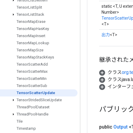
Tensor
List
Set
Item
static <T, U exte
Tensor
List
Split
Number>
Tensor
List
Stack
TensorScatterU
Tensor
Map
Erase
<T>
Tensor
Map
Has
Key
出力
<T>
Tensor
Map
Insert
Tensor
Map
Lookup
Tensor
Map
Size
Tensor
Map
Stack
Keys
継承された
Tensor
Scatter
Add
Tensor
Scatter
Max
クラス
org.t
Tensor
Scatter
Min
クラスjava.l
Tensor
Scatter
Sub
インターフ
Tensor
Scatter
Update
Tensor
Strided
Slice
Update
パブリッ
Thread
Pool
Dataset
Thread
Pool
Handle
Tile
public
Output
<
Timestamp