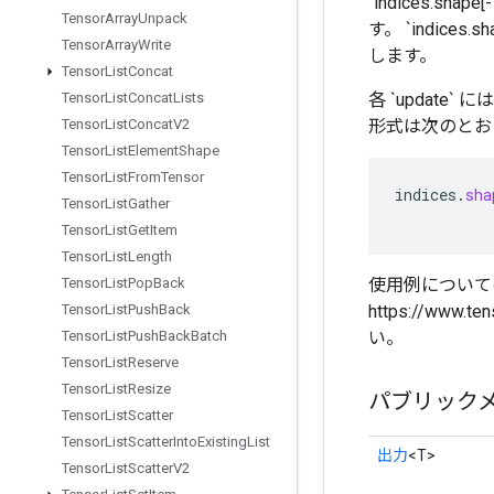
`indices.s
Tensor
Array
Unpack
す。 `indices
Tensor
Array
Write
します。
Tensor
List
Concat
各 `update` 
Tensor
List
Concat
Lists
形式は次のとお
Tensor
List
Concat
V2
Tensor
List
Element
Shape
Tensor
List
From
Tensor
indices
.
sha
Tensor
List
Gather
Tensor
List
Get
Item
Tensor
List
Length
使用例については、pyt
Tensor
List
Pop
Back
https://www.t
Tensor
List
Push
Back
い。
Tensor
List
Push
Back
Batch
Tensor
List
Reserve
Tensor
List
Resize
パブリック
Tensor
List
Scatter
Tensor
List
Scatter
Into
Existing
List
出力
<T>
Tensor
List
Scatter
V2