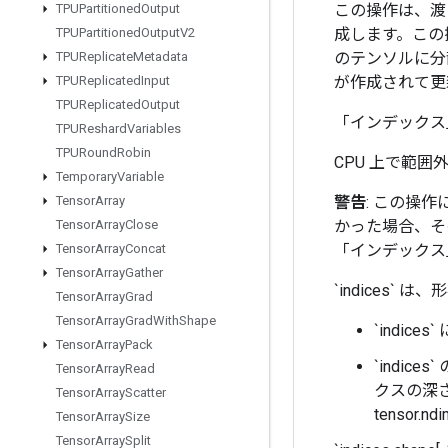
この操作は、渡され
TPUPartitioned
Output
成します。この
TPUPartitioned
Output
V2
のテンソルに分
TPUReplicate
Metadata
が作成されて更
TPUReplicated
Input
TPUReplicated
Output
「インデックス
TPUReshard
Variables
TPURound
Robin
CPU 上で範
Temporary
Variable
警告
: この操
Tensor
Array
かった場合、そ
Tensor
Array
Close
「インデックス
Tensor
Array
Concat
Tensor
Array
Gather
`indices`
Tensor
Array
Grad
Tensor
Array
Grad
With
Shape
`indice
Tensor
Array
Pack
`indi
Tensor
Array
Read
クスの深さは 
Tensor
Array
Scatter
tensor.ndi
Tensor
Array
Size
Tensor
Array
Split