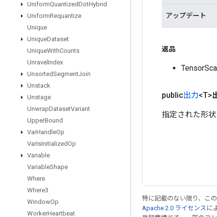
Uniform
Quantized
Dot
Hybrid
アップデート
Uniform
Requantize
Unique
Unique
Dataset
返品
Unique
With
Counts
Unravel
Index
TensorS
Unsorted
Segment
Join
Unstack
public
出力
<T>
Unstage
Unwrap
Dataset
Variant
指定された形状
Upper
Bound
Var
Handle
Op
Var
Is
Initialized
Op
Variable
Variable
Shape
Where
Where3
特に記載のない限り、こ
Window
Op
Apache 2.0 ライセンス
に
Worker
Heartbeat