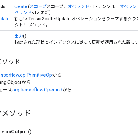
nds
create
(
スコープ
スコープ、
オペランド
<T> テンソル、
オペラン
ペランド
<T> 更新)
pdate
新しい TensorScatterUpdate オペレーションをラップす
クトリ メソッド。
出力
()
指定された形状とインデックスに従って更新が適用された新し
メソッド
ensorflow.op.PrimitiveOp
から
ang.Objectから
ェース
org.tensorflow.Operand
から
クメソッド
T>
as
Output
()