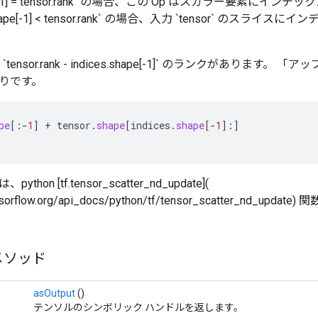
hape[-1] = tensor.rank` の場合、この Op はスカラー要素に
.shape[-1] < tensor.rank` の場合、入力 `tensor` のスラ
には `tensor.rank - indices.shape[-1]` のランクがありま
りです。
pe
[
:
-
1
]
+
tensor
.
shape
[
indices
.
shape
[-
1
]
:
]
hon [tf.tensor_scatter_nd_update](
ensorflow.org/api_docs/python/tf/tensor_scatter_nd_up
メソッド
asOutput
()
テンソルのシンボリック ハンドルを返します。