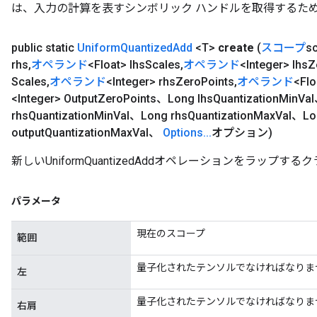
は、入力の計算を表すシンボリック ハンドルを取得するた
public static
Uniform
Quantized
Add
<T>
create
(
スコープ
s
rhs
,
オペランド
<Float> lhs
Scales
,
オペランド
<Integer> lhs
Z
Scales
,
オペランド
<Integer> rhs
Zero
Points
,
オペランド
<Flo
<Integer> Output
Zero
Points、Long lhs
Quantization
Min
Val
rhs
Quantization
Min
Val、Long rhs
Quantization
Max
Val、Lo
output
Quantization
Max
Val、
Options
.
.
.
オプション)
新しいUniformQuantizedAddオペレーションをラッ
パラメータ
現在のスコープ
範囲
量子化されたテンソルでなければなりま
左
量子化されたテンソルでなければなりま
右肩