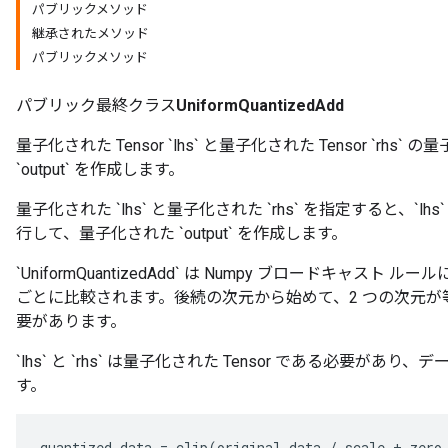
パブリックメソッド
継承されたメソッド
パブリックメソッド
パブリック最終クラス
UniformQuantizedAdd
量子化された Tensor `lhs` と量子化された Tensor `r
`output` を作成します。
量子化された `lhs` と量子化された `rhs` を指定すると、`lh
行して、量子化された `output` を作成します。
`UniformQuantizedAdd` は Numpy ブロードキャス
ごとに比較されます。後続の次元から始めて、2 つの次元が等
要があります。
`lhs` と `rhs` は量子化された Tensor である必要
す。
quantized_data
=
clip
(
original_data
/
scale
+
zero