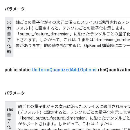
パラメータ
軸ごとの量子化がその次元に沿ったスライスに適用されるテンソル
出
フォルト) に設定すると、テンソルごとの量子化を示します。 
力
「output_feature_dimension」に沿ったテンソルご
量
トされます。したがって、これは -1 または `dimension_numbers.o
子
要があります。他の値を指定すると、OpKernel 構築時にエラ
化
軸
public static
Uniform
Quantized
Add
.
Options
rhs
Quantizati
パラメータ
軸ごとの量子化がその次元に沿ったスライスに適用されるテン
rhs
(デフォルト) に設定すると、テンソルごとの量子化を示します。
量
「kernel_output_feature_dimension」に沿っ
子
がサポートされます。したがって、これは -1 または
化
`dimension_numbers.kernel_output_feature_d