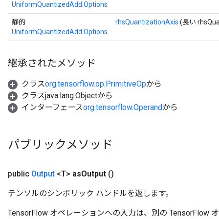
UniformQuantizedAdd.Options
静的
rhsQuantizationAxis
(長い rhsQuan
UniformQuantizedAdd.Options
継承されたメソッド
クラス
org.tensorflow.op.PrimitiveOp
から
クラスjava.lang.Objectから
インターフェース
org.tensorflow.Operand
から
パブリックメソッド
x
public
Output
<T>
as
Output
()
テンソルのシンボリック ハンドルを返します。
TensorFlow オペレーションへの入力は、別の TensorF