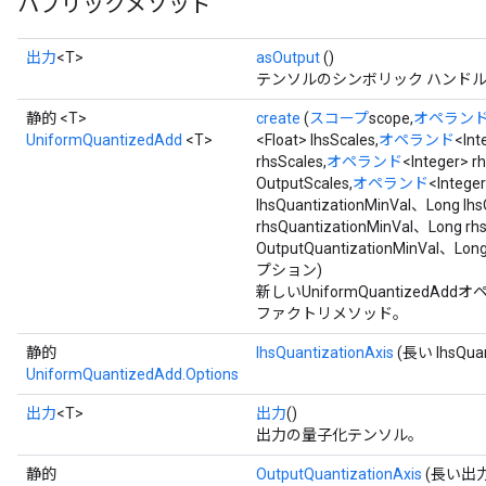
パブリックメソッド
出力
<T>
asOutput
()
テンソルのシンボリック ハンド
静的 <T>
create
(
スコープ
scope,
オペラン
UniformQuantizedAdd
<T>
<Float> lhsScales,
オペランド
<Int
rhsScales,
オペランド
<Integer> r
OutputScales,
オペランド
<Intege
lhsQuantizationMinVal、Long lh
rhsQuantizationMinVal、Long rh
OutputQuantizationMinVal、Lon
プション)
新しいUniformQuantize
ファクトリメソッド。
静的
lhsQuantizationAxis
(長い lhsQuan
UniformQuantizedAdd.Options
出力
<T>
出力
()
出力の量子化テンソル。
静的
OutputQuantizationAxis
(長い出