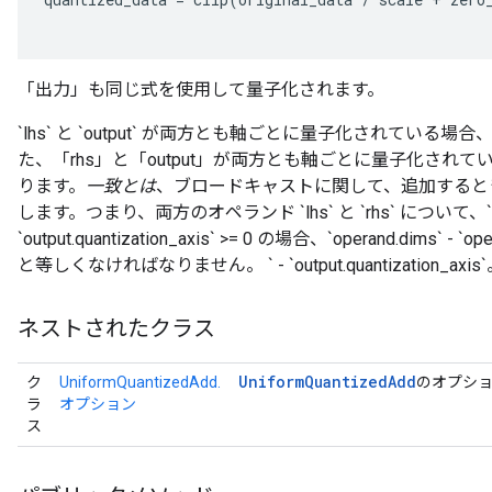
「出力」も同じ式を使用して量子化されます。
`lhs` と `output` が両方とも軸ごとに量子化されてい
た、「rhs」と「output」が両方とも軸ごとに量子化さ
ります。
一致とは
、ブロードキャストに関して、追加すると
します。つまり、両方のオペランド `lhs` と `rhs` について、`operand
`output.quantization_axis` >= 0 の場合、`operand.dims` - `oper
と等しくなければなりません。 ` - `output.quantization_axis
ネストされたクラス
Uniform
Quantized
Add
ク
UniformQuantizedAdd.
のオプシ
ラ
オプション
ス