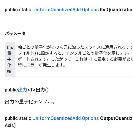
public static
Uniform
Quantized
Add
.
Options
lhs
Quantizatio
パラメータ
軸ごとの量子化がその次元に沿ったスライスに適用されるテンソ
lhs
フォルト) に設定すると、テンソルごとの量子化を示します。 `
量
ポートされます。したがって、これは -1 に設定する必要がありま
子
時にエラーが発生します。
化
軸
public
出力
<T>
出力
()
出力の量子化テンソル。
public static
Uniform
Quantized
Add
.
Options
Output
Quantiz
Axis)