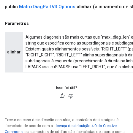
public
Matrix
Diag
Part
V3
.
Options
alinhar
(alinhamento de st
Parâmetros
Algumas diagonais são mais curtas que `max_diag_len` e 
string que especifica como as superdiagonais e subdiago
Existem quatro alinhamentos possíveis: "RIGHT_LEFT" (p
alinhar
"RIGHT_RIGHT". "RIGHT_LEFT" alinha superdiagonais à dir
subdiagonais à esquerda (preenchimento à direita na lin
LAPACK usa. cuSPARSE usa "LEFT_RIGHT", que é o alinh
Isso foi útil?
Exceto no caso de indicação contrária, o conteúdo desta página é
licenciado de acordo com a
Licença de atribuição 4.0 do Creative
Commons
, e as amostras de código são licenciadas de acordo com a