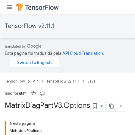
TensorFlow v2.11.1
Esta página foi traduzida pela
API Cloud Translation
.
TensorFlow
API
TensorFlow v2.11.1
Java
Isso foi útil?
Matrix
Diag
Part
V3
.
Options
Nesta página
Métodos Públicos