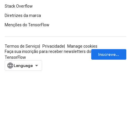
Stack Overflow
Diretrizes da marca
Menções do TensorFlow
Termos de Serviço
Privacidade
Manage cookies
Faça sua inscrição para receber newsletters do
Inscrever-se
TensorFlow
ize
Requantize
ize
AndReluAndRequantize
u