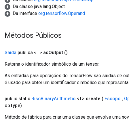
Da classe java.lang.Object
Da interface
org.tensorflow.Operand
Métodos Públicos
Saída
pública <T>
as
Output
()
Retorna o identificador simbólico de um tensor.
As entradas para operações do TensorFlow são saídas de ou
é usado para obter um identificador simbólico que representa 
public static
Risc
Binary
Arithmetic
<T>
create
(
Escopo
,
O
op
Type)
Método de fábrica para criar uma classe que envolve uma nov