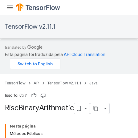
rs
eters
ntumParameters
TensorFlow v2.11.1
ters
ropParameters
s
atorParameters
Esta página foi traduzida pela
API Cloud Translation
.
ghtParameters
meters
adParameters
rameters
TensorFlow
API
TensorFlow v2.11.1
Java
eters
ientDescentParameters
Isso foi útil?
Risc
Binary
Arithmetic
Nesta página
Métodos Públicos