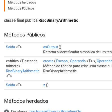
Métodos herdados
Métodos Públicos
classe final pública
RiscBinaryArithmetic
Métodos Públicos
Saída
<T>
asOutput
()
Retorna o identificador simbólico de um ten
estático <T estende
create
(
Escopo
,
Operando
<T> x,
Operand
número>
Método de fábrica para criar uma classe q
RiscBinaryArithmetic
RiscBinaryArithmetic.
<T>
Saída
<T>
z
()
Métodos herdados
Da classe
org.tensorflow.op.PrimitiveOp