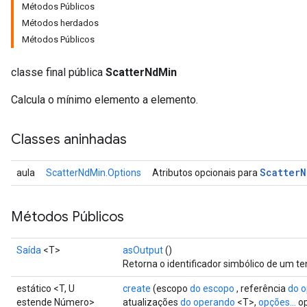
Métodos Públicos
Métodos herdados
Métodos Públicos
classe final pública
ScatterNdMin
Calcula o mínimo elemento a elemento.
Classes aninhadas
Scatter
N
aula
ScatterNdMin.Options
Atributos opcionais para
Métodos Públicos
Saída
<T>
asOutput
()
Retorna o identificador simbólico de um te
estático <T, U
create
(escopo
do escopo
, referência
do 
estende Número>
atualizações
do operando
<T>,
opções...
op