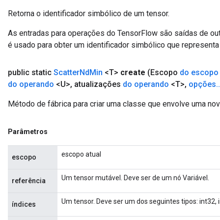
Retorna o identificador simbólico de um tensor.
As entradas para operações do TensorFlow são saídas de ou
é usado para obter um identificador simbólico que representa 
public static
Scatter
Nd
Min
<T>
create
(Escopo
do escopo
do operando
<U>
,
atualizações
do operando
<T>
,
opções
.
.
Método de fábrica para criar uma classe que envolve uma no
Parâmetros
escopo atual
escopo
Um tensor mutável. Deve ser de um nó Variável.
referência
Um tensor. Deve ser um dos seguintes tipos: int32, i
índices