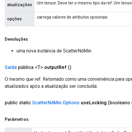
Um tensor. Deve ter o mesmo tipo da ref. Um tensor 
atualizações
carrega valores de atributos opcionais
opções
Devoluções
uma nova instância de ScatterNdMin
Saída
pública <T>
output
Ref
()
O mesmo que ref. Retornado como uma conveniência para op
atualizados após a atualização ser concluída.
public static
Scatter
Nd
Min
.
Options
use
Locking
(booleano
Parâmetros