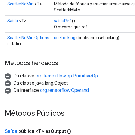
ScatterNdMin
<T>
Método de fábrica para criar uma classe 
ScatterNdMin.
Saída
<T>
saídaRef
()
O mesmo que ref.
ScatterNdMin.Options
useLocking
(booleano useLocking)
estático
Métodos herdados
Da classe
org.tensorflow.op.PrimitiveOp
Da classe java.lang.Object
Da interface
org.tensorflow.Operand
Métodos Públicos
Saída
pública <T>
as
Output
()