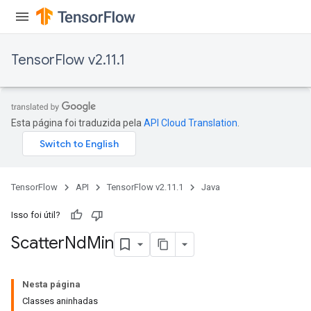
TensorFlow v2.11.1
Esta página foi traduzida pela
API Cloud Translation
.
TensorFlow
API
TensorFlow v2.11.1
Java
Isso foi útil?
Scatter
Nd
Min
Nesta página
Classes aninhadas