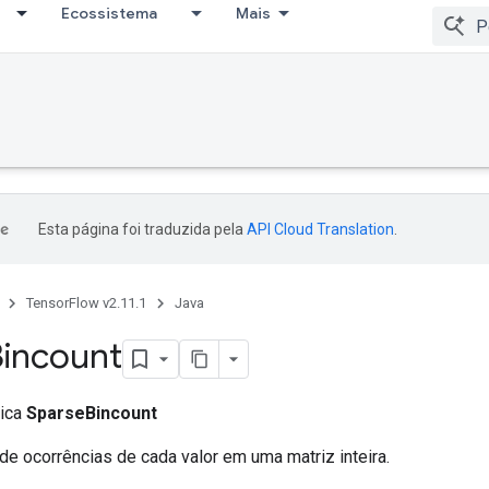
Ecossistema
Mais
Esta página foi traduzida pela
API Cloud Translation
.
TensorFlow v2.11.1
Java
incount
lica
SparseBincount
de ocorrências de cada valor em uma matriz inteira.