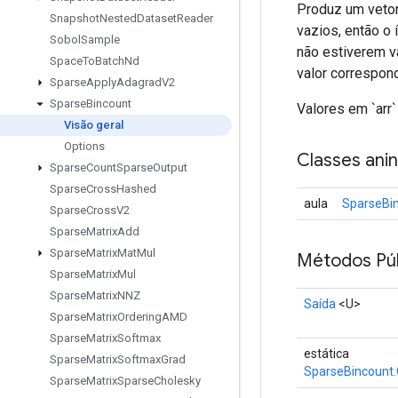
Produz um vetor
Snapshot
Nested
Dataset
Reader
vazios, então o 
Sobol
Sample
não estiverem v
Space
To
Batch
Nd
valor corresponde
Sparse
Apply
Adagrad
V2
Sparse
Bincount
Valores em `arr`
Visão geral
Options
Classes ani
Sparse
Count
Sparse
Output
Sparse
Cross
Hashed
aula
SparseBi
Sparse
Cross
V2
Sparse
Matrix
Add
Sparse
Matrix
Mat
Mul
Métodos Púb
Sparse
Matrix
Mul
Sparse
Matrix
NNZ
Saída
<U>
Sparse
Matrix
Ordering
AMD
Sparse
Matrix
Softmax
estática
Sparse
Matrix
Softmax
Grad
SparseBincount.
Sparse
Matrix
Sparse
Cholesky