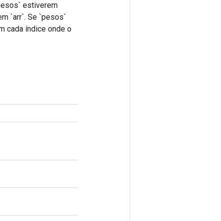
pesos` estiverem
em `arr`. Se `pesos`
em cada índice onde o