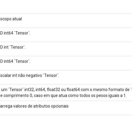
scopo atual
D int64 `Tensor`.
D int `Tensor`.
D int64 `Tensor`.
scalar int não negativo `Tensor`.
 um `Tensor` int32, int64, float32 ou float64 com o mesmo formato de `
e comprimento 0, caso em que atua como todos os pesos iguais a 1.
arrega valores de atributos opcionais