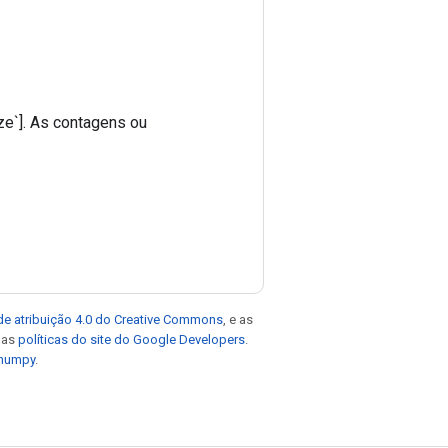
ze`]. As contagens ou
de atribuição 4.0 do Creative Commons
, e as
e as
políticas do site do Google Developers
.
 numpy
.