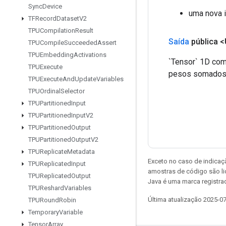
Sync
Device
uma nova 
TFRecord
Dataset
V2
TPUCompilation
Result
Saída
pública 
TPUCompile
Succeeded
Assert
TPUEmbedding
Activations
`Tensor` 1D com
TPUExecute
pesos somados p
TPUExecute
And
Update
Variables
TPUOrdinal
Selector
TPUPartitioned
Input
TPUPartitioned
Input
V2
TPUPartitioned
Output
TPUPartitioned
Output
V2
TPUReplicate
Metadata
Exceto no caso de indicaç
TPUReplicated
Input
amostras de código são l
TPUReplicated
Output
Java é uma marca registra
TPUReshard
Variables
Última atualização 2025-0
TPURound
Robin
Temporary
Variable
Tensor
Array