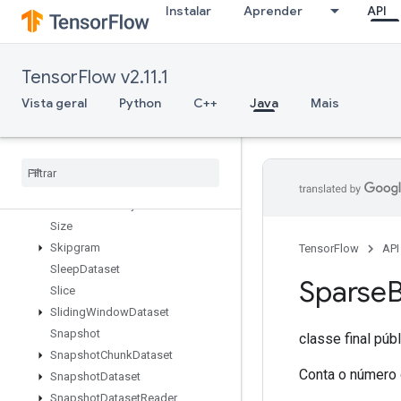
Instalar
Aprender
API
SetDiff1d
SetSize
Shape
TensorFlow v2.11.1
ShapeN
ShardDataset
Vista geral
Python
C++
Java
Mais
ShuffleAndRepeatDatasetV2
Shuffle
Dataset
V2
Shuffle
Dataset
V3
Shutdown
Distributed
TPU
Shutdown
TPUSystem
Size
Skipgram
TensorFlow
API
Sleep
Dataset
Sparse
B
Slice
Sliding
Window
Dataset
Snapshot
classe final púb
Snapshot
Chunk
Dataset
Conta o número 
Snapshot
Dataset
Snapshot
Dataset
Reader