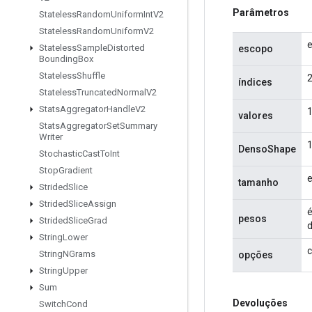
Parâmetros
Stateless
Random
Uniform
Int
V2
Stateless
Random
Uniform
V2
e
Stateless
Sample
Distorted
escopo
Bounding
Box
Stateless
Shuffle
2
índices
Stateless
Truncated
Normal
V2
Stats
Aggregator
Handle
V2
1
valores
Stats
Aggregator
Set
Summary
Writer
1
DensoShape
Stochastic
Cast
To
Int
Stop
Gradient
e
tamanho
Strided
Slice
Strided
Slice
Assign
é
pesos
Strided
Slice
Grad
d
String
Lower
c
String
NGrams
opções
String
Upper
Sum
Devoluções
Switch
Cond