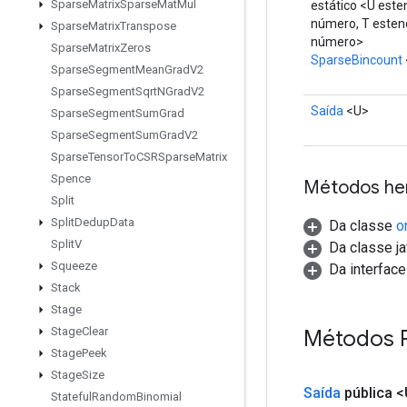
Sparse
Matrix
Sparse
Mat
Mul
estático <U este
número, T esten
Sparse
Matrix
Transpose
número>
Sparse
Matrix
Zeros
SparseBincount
Sparse
Segment
Mean
Grad
V2
Sparse
Segment
Sqrt
NGrad
V2
Saída
<U>
Sparse
Segment
Sum
Grad
Sparse
Segment
Sum
Grad
V2
Sparse
Tensor
To
CSRSparse
Matrix
Spence
Métodos he
Split
Split
Dedup
Data
Da classe
o
Split
V
Da classe ja
Squeeze
Da interfac
Stack
Stage
Stage
Clear
Métodos 
Stage
Peek
Stage
Size
Saída
pública 
Stateful
Random
Binomial