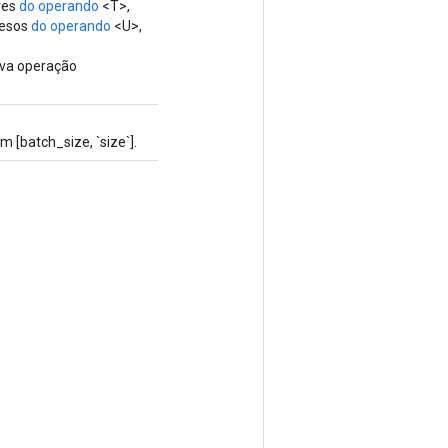
res
do operando
<T>,
pesos
do operando
<U>,
ova operação
 [batch_size, `size`].