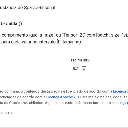
instância de SparseBincount
<U>
saída
()
 comprimento igual a `size` ou `Tensor` 2D com [batch_size, `si
ara cada valor no intervalo [0, tamanho).
Isso foi útil?
ão contrária, o conteúdo desta página é licenciado de acordo com a
Licença 
icenciadas de acordo com a
Licença Apache 2.0
. Para mais detalhes, consult
da da Oracle e/ou afiliadas. Alguns conteúdos são licenciados com a
licença
7-26 UTC.