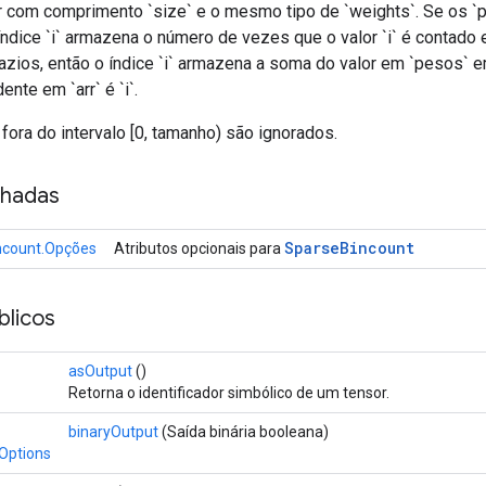
 com comprimento `size` e o mesmo tipo de `weights`. Se os `
índice `i` armazena o número de vezes que o valor `i` é contado 
azios, então o índice `i` armazena a soma do valor em `pesos` 
nte em `arr` é `i`.
 fora do intervalo [0, tamanho) são ignorados.
nhadas
Sparse
Bincount
ncount.Opções
Atributos opcionais para
licos
asOutput
()
Retorna o identificador simbólico de um tensor.
binaryOutput
(Saída binária booleana)
Options