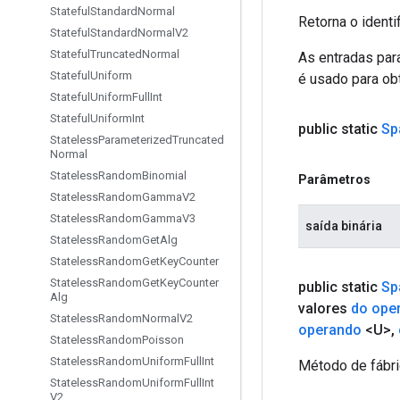
Stateful
Standard
Normal
Retorna o identi
Stateful
Standard
Normal
V2
Stateful
Truncated
Normal
As entradas par
Stateful
Uniform
é usado para obt
Stateful
Uniform
Full
Int
Stateful
Uniform
Int
public static
Sp
Stateless
Parameterized
Truncated
Normal
Stateless
Random
Binomial
Parâmetros
Stateless
Random
Gamma
V2
Stateless
Random
Gamma
V3
saída binária
Stateless
Random
Get
Alg
Stateless
Random
Get
Key
Counter
Stateless
Random
Get
Key
Counter
public static
Sp
Alg
valores
do ope
Stateless
Random
Normal
V2
operando
<U>
,
Stateless
Random
Poisson
Stateless
Random
Uniform
Full
Int
Método de fábri
Stateless
Random
Uniform
Full
Int
V2