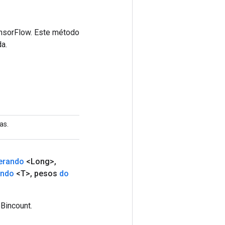
ensorFlow. Este método
a.
as.
erando
<Long>
,
ando
<T>
,
pesos
do
Bincount.