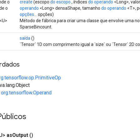
nde o
create
(escopo
do escopo
, índices
do operando
<Long>, valo
de o
operando
<Long> densaShape, tamanho
do operando
<T>, 
opções...
opções)
<U>
Método de fábrica para criar uma classe que envolve uma n
SparseBincount.
saída
()
`Tensor` 1D com comprimento igual a `size` ou `Tensor` 2D com
rdados
rg.tensorflow.op.PrimitiveOp
va.lang.Object
e
org.tensorflow.Operand
Públicos
<U>
as
Output
()