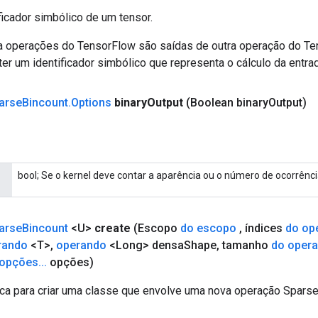
ficador simbólico de um tensor.
a operações do TensorFlow são saídas de outra operação do T
er um identificador simbólico que representa o cálculo da entrad
arse
Bincount
.
Options
binary
Output
(Boolean binary
Output)
bool; Se o kernel deve contar a aparência ou o número de ocorrênci
arse
Bincount
<U>
create
(Escopo
do escopo
,
índices
do op
rando
<T>
,
operando
<Long> densa
Shape
,
tamanho
do oper
opções
.
.
.
opções)
ca para criar uma classe que envolve uma nova operação Sparse