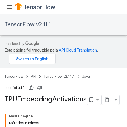
TensorFlow v2.11.1
Esta página foi traduzida pela
API Cloud Translation
.
TensorFlow
API
TensorFlow v2.11.1
Java
Isso foi útil?
TPUEmbedding
Activations
Nesta página
Métodos Públicos