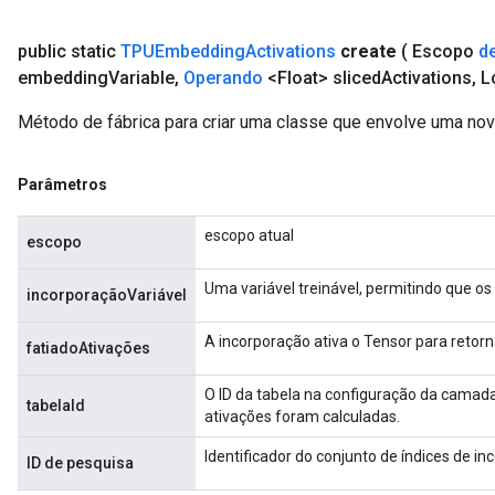
public static
TPUEmbedding
Activations
create
( Escopo
d
embedding
Variable
,
Operando
<Float> sliced
Activations
,
Lo
Método de fábrica para criar uma classe que envolve uma n
Parâmetros
escopo atual
escopo
Uma variável treinável, permitindo que o
incorporaçãoVariável
A incorporação ativa o Tensor para retorn
fatiadoAtivações
O ID da tabela na configuração da camada
tabelaId
ativações foram calculadas.
Identificador do conjunto de índices de i
ID de pesquisa