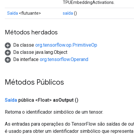
TPUEmbeddingActivations.
Saída
<flutuante>
saída
()
Métodos herdados
Da classe
org.tensorflow.op.PrimitiveOp
Da classe java.lang.Object
Da interface
org.tensorflow.Operand
Métodos Públicos
Saída
pública <Float>
as
Output
()
Retorna o identificador simbólico de um tensor.
As entradas para operações do TensorFlow são saídas de ou
é usado para obter um identificador simbólico que representa 