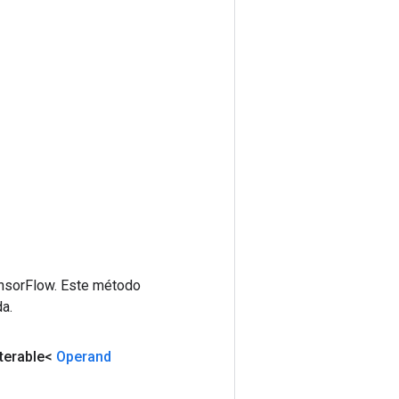
ensorFlow. Este método
a.
Iterable<
Operand