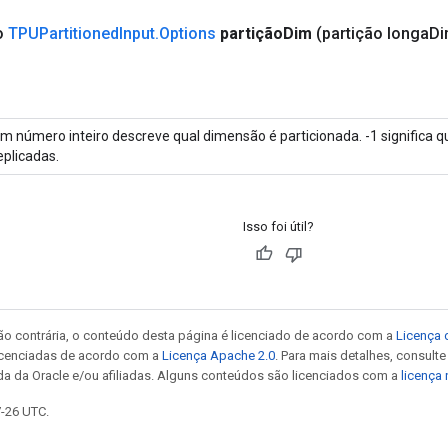
co
TPUPartitioned
Input
.
Options
partição
Dim
(partição longa
Di
m número inteiro descreve qual dimensão é particionada. -1 significa 
eplicadas.
Isso foi útil?
ão contrária, o conteúdo desta página é licenciado de acordo com a
Licença 
icenciadas de acordo com a
Licença Apache 2.0
. Para mais detalhes, consult
da da Oracle e/ou afiliadas. Alguns conteúdos são licenciados com a
licença
7-26 UTC.