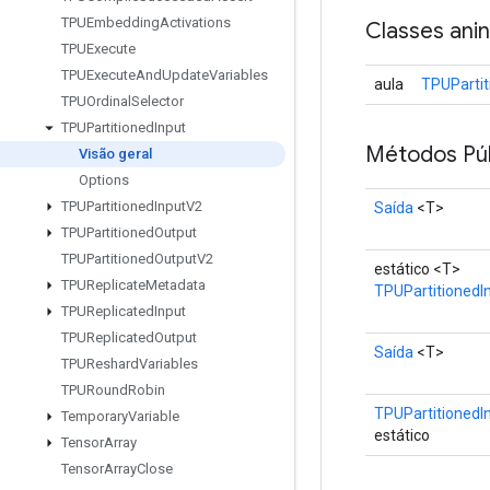
TPUEmbedding
Activations
Classes ani
TPUExecute
TPUExecute
And
Update
Variables
aula
TPUPartit
TPUOrdinal
Selector
TPUPartitioned
Input
Métodos Púb
Visão geral
Options
TPUPartitioned
Input
V2
Saída
<T>
TPUPartitioned
Output
TPUPartitioned
Output
V2
estático <T>
TPUReplicate
Metadata
TPUPartitionedI
TPUReplicated
Input
TPUReplicated
Output
Saída
<T>
TPUReshard
Variables
TPURound
Robin
TPUPartitionedI
Temporary
Variable
estático
Tensor
Array
Tensor
Array
Close