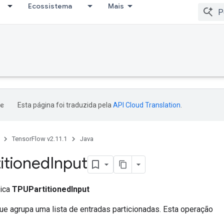
Ecossistema
Mais
Esta página foi traduzida pela
API Cloud Translation
.
TensorFlow v2.11.1
Java
itioned
Input
lica
TPUPartitionedInput
e agrupa uma lista de entradas particionadas. Esta operação