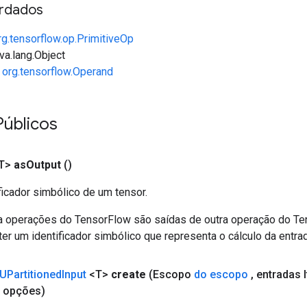
rdados
rg.tensorflow.op.PrimitiveOp
va.lang.Object
e
org.tensorflow.Operand
Públicos
T>
as
Output
()
ficador simbólico de um tensor.
a operações do TensorFlow são saídas de outra operação do T
er um identificador simbólico que representa o cálculo da entrad
UPartitioned
Input
<T>
create
(Escopo
do escopo
,
entradas 
opções)