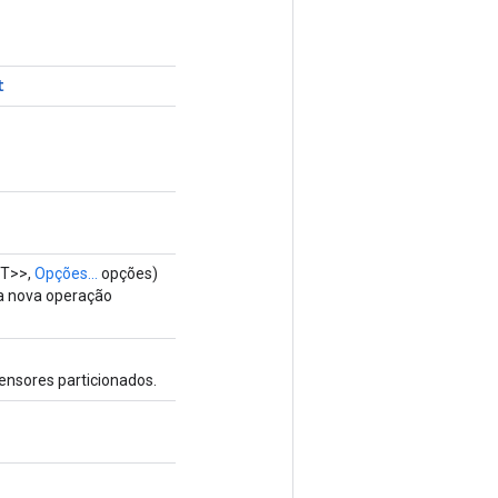
t
T>>,
Opções...
opções)
a nova operação
ensores particionados.