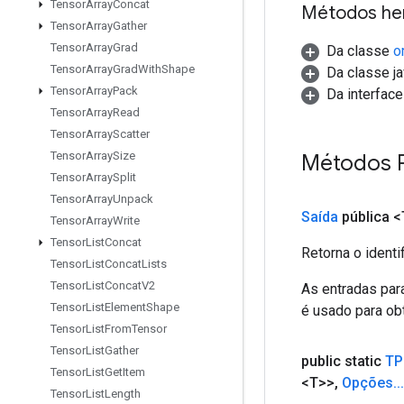
Tensor
Array
Concat
Métodos he
Tensor
Array
Gather
Tensor
Array
Grad
Da classe
o
Tensor
Array
Grad
With
Shape
Da classe ja
Tensor
Array
Pack
Da interfac
Tensor
Array
Read
Tensor
Array
Scatter
Tensor
Array
Size
Métodos 
Tensor
Array
Split
Tensor
Array
Unpack
Saída
pública <
Tensor
Array
Write
Tensor
List
Concat
Retorna o identi
Tensor
List
Concat
Lists
Tensor
List
Concat
V2
As entradas par
Tensor
List
Element
Shape
é usado para obt
Tensor
List
From
Tensor
Tensor
List
Gather
public static
TP
Tensor
List
Get
Item
<T>>
,
Opções
.
.
.
Tensor
List
Length