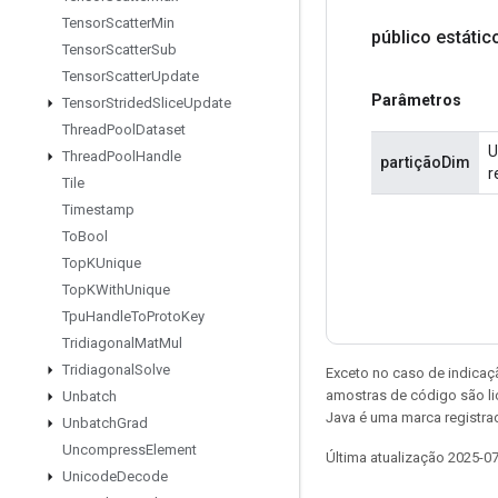
Tensor
Scatter
Min
público estáti
Tensor
Scatter
Sub
Tensor
Scatter
Update
Parâmetros
Tensor
Strided
Slice
Update
Thread
Pool
Dataset
U
Thread
Pool
Handle
partiçãoDim
r
Tile
Timestamp
To
Bool
Top
KUnique
Top
KWith
Unique
Tpu
Handle
To
Proto
Key
Tridiagonal
Mat
Mul
Tridiagonal
Solve
Exceto no caso de indicaç
amostras de código são l
Unbatch
Java é uma marca registra
Unbatch
Grad
Uncompress
Element
Última atualização 2025-0
Unicode
Decode