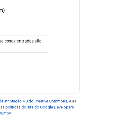
m)
que essas entradas são
de atribuição 4.0 do Creative Commons
, e as
e as
políticas do site do Google Developers
.
 numpy
.