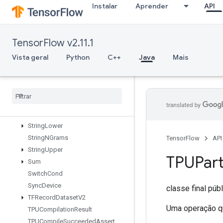
Instalar
Aprender
API
StatelessShuffle
StatelessTruncatedNormalV2
StatsAggregatorHandleV2
TensorFlow v2.11.1
StatsAggregatorSetSummaryWrit
er
Vista geral
Python
C++
Java
Mais
StochasticCastToInt
Stop
Gradient
Strided
Slice
Strided
Slice
Assign
Strided
Slice
Grad
String
Lower
String
NGrams
TensorFlow
API
String
Upper
TPUPart
Sum
Switch
Cond
Sync
Device
classe final púb
TFRecord
Dataset
V2
Uma operação qu
TPUCompilation
Result
TPUCompile
Succeeded
Assert