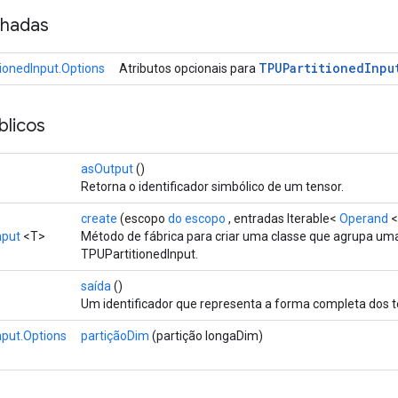
nhadas
TPUPartitioned
Inpu
ionedInput.Options
Atributos opcionais para
licos
asOutput
()
Retorna o identificador simbólico de um tensor.
create
(escopo
do escopo
, entradas Iterable<
Operand
<
nput
<T>
Método de fábrica para criar uma classe que agrupa um
TPUPartitionedInput.
saída
()
Um identificador que representa a forma completa dos t
nput.Options
partiçãoDim
(partição longaDim)