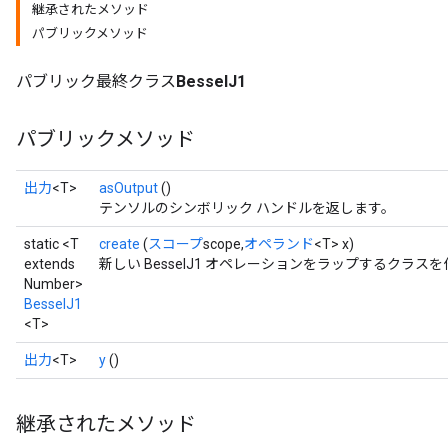
継承されたメソッド
パブリックメソッド
パブリック最終クラス
BesselJ1
パブリックメソッド
出力
<T>
asOutput
()
テンソルのシンボリック ハンドルを返します。
static <T
create
(
スコープ
scope,
オペランド
<T> x)
extends
新しい BesselJ1 オペレーションをラップするクラ
Number>
BesselJ1
t
<T>
出力
<T>
y
()
継承されたメソッド