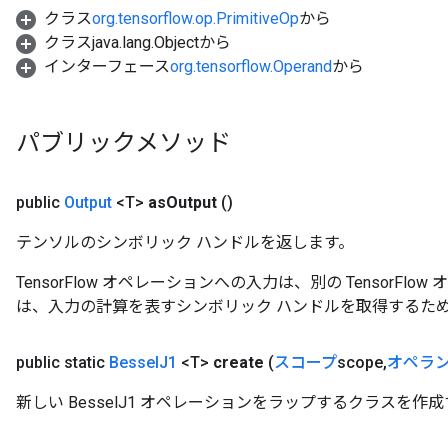
クラス
org.tensorflow.op.PrimitiveOp
から
source
クラスjava.lang.Objectから
インターフェース
org.tensorflow.Operand
から
leOp
パブリックメソッド
public
Output
<T>
as
Output
()
テンソルのシンボリック ハンドルを返します。
TensorFlow オペレーションへの入力は、別の TensorF
は、入力の計算を表すシンボリック ハンドルを取得するた
public static
Bessel
J1
<T>
create
(
スコープ
scope
,
オペラ
Flush
新しい BesselJ1 オペレーションをラップするクラスを