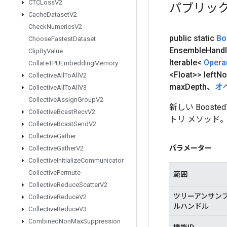
CTCLoss
V2
パブリッ
Cache
Dataset
V2
Check
Numerics
V2
public static
Bo
Choose
Fastest
Dataset
Ensemble
Hand
Clip
By
Value
Iterable<
Opera
Collate
TPUEmbedding
Memory
<Float>> left
No
Collective
All
To
All
V2
max
Depth、
オ
Collective
All
To
All
V3
Collective
Assign
Group
V2
新しい Boost
Collective
Bcast
Recv
V2
トリ メソッド
Collective
Bcast
Send
V2
Collective
Gather
パラメーター
Collective
Gather
V2
Collective
Initialize
Communicator
Collective
Permute
範囲
Collective
Reduce
Scatter
V2
ツリーアンサン
Collective
Reduce
V2
ルハンドル
Collective
Reduce
V3
Combined
Non
Max
Suppression