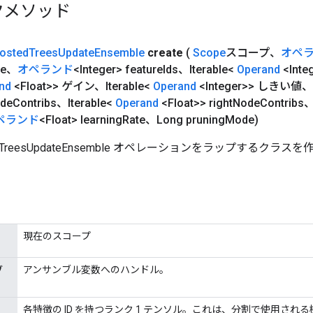
クメソッド
osted
Trees
Update
Ensemble
create
(
Scope
スコープ、
オペ
le、
オペランド
<Integer> feature
Ids、Iterable<
Operand
<Int
nd
<Float>> ゲイン、Iterable<
Operand
<Integer>> しきい値、I
de
Contribs、Iterable<
Operand
<Float>> right
Node
Contribs
ペランド
<Float> learning
Rate、Long pruning
Mode)
edTreesUpdateEnsemble オペレーションをラップするクラ
。
現在のスコープ
アンサンブル変数へのハンドル。
ブ
各特徴の ID を持つランク 1 テンソル。これは、分割で使用される機