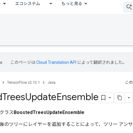
エコシステム
もっと見る
このページは
Cloud Translation API
によって翻訳されました。
TensorFlow v2.12.1
Java
この
d
Trees
Update
Ensemble
クラス
BoostedTreesUpdateEnsemble
後のツリーにレイヤーを追加することによって、ツリー アン