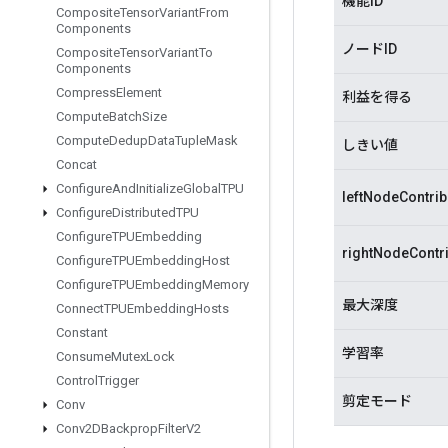
機能ID
Composite
Tensor
Variant
From
Components
ノードID
Composite
Tensor
Variant
To
Components
Compress
Element
利益を得る
Compute
Batch
Size
Compute
Dedup
Data
Tuple
Mask
しきい値
Concat
Configure
And
Initialize
Global
TPU
leftNodeContrib
Configure
Distributed
TPU
Configure
TPUEmbedding
rightNodeContr
Configure
TPUEmbedding
Host
Configure
TPUEmbedding
Memory
最大深度
Connect
TPUEmbedding
Hosts
Constant
学習率
Consume
Mutex
Lock
Control
Trigger
剪定モード
Conv
Conv2DBackprop
Filter
V2