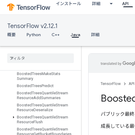
インストール
詳細
API
BoostedTreesCreateQuantileStreamResource
BoostedTreesDeserializeEnsembl
e
BoostedTreesEnsembleResourceHandleOp
TensorFlow v2.12.1
BoostedTreesExampleDebugOut
概要
Python
C++
Java
詳細
puts
Boosted
Trees
Flush
Quantile
Summaries
Boosted
Trees
Get
Ensemble
States
Boosted
Trees
Make
Quantile
Summaries
Boosted
Trees
Make
Stats
Summary
TensorFlow
API
Boosted
Trees
Predict
Boosted
Trees
Quantile
Stream
Booste
Resource
Add
Summaries
Boosted
Trees
Quantile
Stream
Resource
Deserialize
パブリック最終
Boosted
Trees
Quantile
Stream
Resource
Flush
成長している最
Boosted
Trees
Quantile
Stream
Resource
Get
Bucket
Boundaries