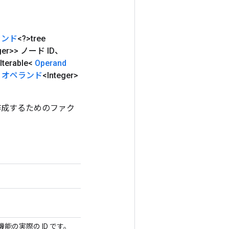
ランド
<?>tree
eger>> ノード ID、
terable<
Operand
、
オペランド
<Integer>
スを作成するためのファク
能の実際の ID です。