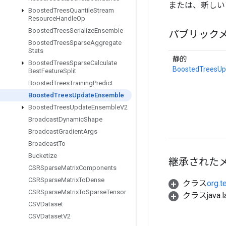
または、新しい
Boosted
Trees
Quantile
Stream
Resource
Handle
Op
Boosted
Trees
Serialize
Ensemble
パブリック
Boosted
Trees
Sparse
Aggregate
Stats
静的
Boosted
Trees
Sparse
Calculate
BoostedTreesU
Best
Feature
Split
Boosted
Trees
Training
Predict
Boosted
Trees
Update
Ensemble
Boosted
Trees
Update
Ensemble
V2
Broadcast
Dynamic
Shape
Broadcast
Gradient
Args
Broadcast
To
Bucketize
継承された
CSRSparse
Matrix
Components
CSRSparse
Matrix
To
Dense
クラス
org.t
CSRSparse
Matrix
To
Sparse
Tensor
クラスjava.l
CSVDataset
CSVDataset
V2