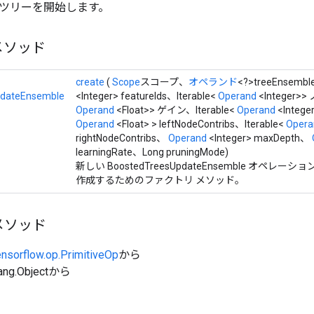
ツリーを開始します。
メソッド
create
(
Scope
スコープ、
オペランド
<?>treeEnsembl
pdateEnsemble
<Integer> featureIds、Iterable<
Operand
<Integer>>
Operand
<Float>> ゲイン、Iterable<
Operand
<Integ
Operand
<Float> > leftNodeContribs、Iterable<
Opera
rightNodeContribs、
Operand
<Integer> maxDepth、
learningRate、Long pruningMode)
新しい BoostedTreesUpdateEnsemble オペ
作成するためのファクトリ メソッド。
メソッド
ensorflow.op.PrimitiveOp
から
ang.Objectから