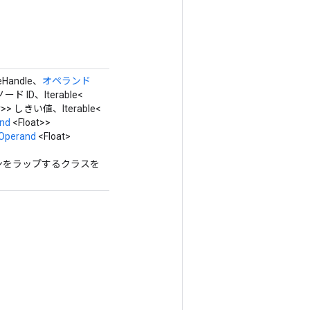
eHandle、
オペランド
 ノード ID、Iterable<
er>> しきい値、Iterable<
nd
<Float>>
Operand
<Float>
レーションをラップするクラスを