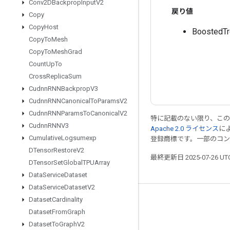
Conv2DBackprop
Input
V2
戻り値
Copy
Copy
Host
Boosted
Copy
To
Mesh
Copy
To
Mesh
Grad
Count
Up
To
Cross
Replica
Sum
Cudnn
RNNBackprop
V3
Cudnn
RNNCanonical
To
Params
V2
Cudnn
RNNParams
To
Canonical
V2
特に記載のない限り、こ
Cudnn
RNNV3
Apache 2.0 ライセンス
に
Cumulative
Logsumexp
登録商標です。一部のコ
DTensor
Restore
V2
最終更新日 2025-07-26 U
DTensor
Set
Global
TPUArray
Data
Service
Dataset
Data
Service
Dataset
V2
Dataset
Cardinality
つながる
Dataset
From
Graph
ブログ
Dataset
To
Graph
V2