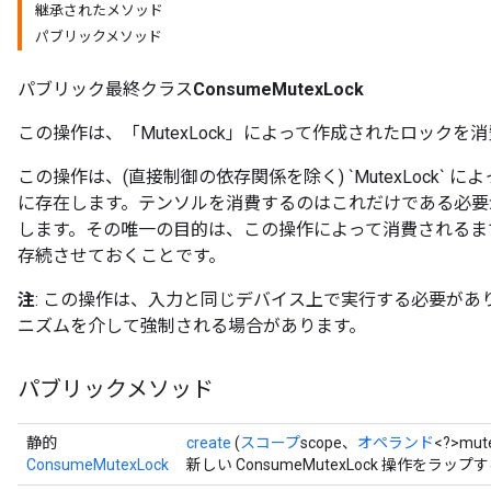
継承されたメソッド
パブリックメソッド
パブリック最終クラス
ConsumeMutexLock
この操作は、「MutexLock」によって作成されたロックを
この操作は、(直接制御の依存関係を除く) `MutexLock`
に存在します。テンソルを消費するのはこれだけである必要
します。その唯一の目的は、この操作によって消費されるまで
存続させておくことです。
注
: この操作は、入力と同じデバイス上で実行する必要があります。
ニズムを介して強制される場合があります。
パブリックメソッド
静的
create
(
スコープ
scope、
オペランド
<?>mut
ConsumeMutexLock
新しい ConsumeMutexLock 操作を