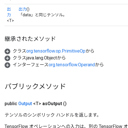
出
出力
()
力
「data」と同じテンソル。
<T>
継承されたメソッド
クラス
org.tensorflow.op.PrimitiveOp
から
クラスjava.lang.Objectから
インターフェース
org.tensorflow.Operand
から
パブリックメソッド
public
Output
<T>
as
Output
()
テンソルのシンボリック ハンドルを返します。
TensorFlow オペレーションへの入力は、別の TensorF