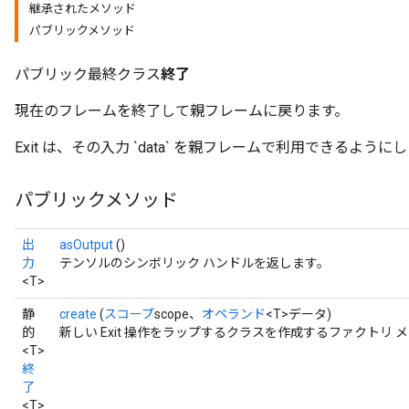
継承されたメソッド
パブリックメソッド
パブリック最終クラス
終了
現在のフレームを終了して親フレームに戻ります。
Exit は、その入力 `data` を親フレームで利用できるように
パブリックメソッド
出
asOutput
()
力
テンソルのシンボリック ハンドルを返します。
<T>
静
create
(
スコープ
scope、
オペランド
<T>データ)
的
新しい Exit 操作をラップするクラスを作成するファクトリ 
<T>
終
了
<T>