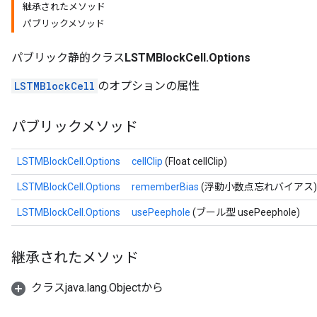
継承されたメソッド
パブリックメソッド
パブリック静的クラス
LSTMBlockCell.Options
LSTMBlockCell
のオプションの属性
rs
パブリックメソッド
mParameters
rs
LSTMBlockCell.Options
cellClip
(Float cellClip)
Parameters
LSTMBlockCell.Options
rememberBias
(浮動小数点忘れバイアス)
rParameters
LSTMBlockCell.Options
usePeephole
(ブール型 usePeephole)
Parameters
ters
arameters
継承されたメソッド
meters
rs
クラスjava.lang.Objectから
tDescentParameters