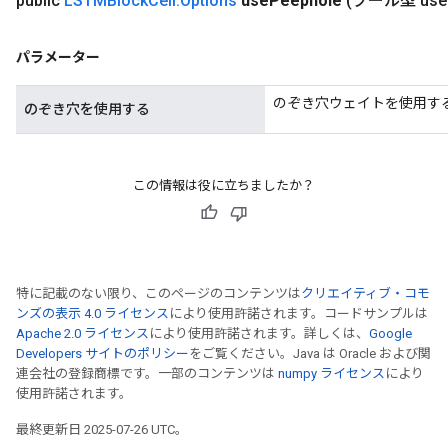
public
LSTMBlock
Cell
.
Options
use
Peephole
(ブール型 use
パラメーター
のぞき穴ウェイトを使用す
のぞき穴を使用する
この情報は役に立ちましたか？
特に記載のない限り、このページのコンテンツは
クリエイティブ・コモ
ンズの表示 4.0 ライセンス
により使用許諾されます。コードサンプルは
Apache 2.0 ライセンス
により使用許諾されます。詳しくは、
Google
Developers サイトのポリシー
をご覧ください。Java は Oracle および関
連会社の登録商標です。一部のコンテンツは
numpy ライセンス
により
使用許諾されます。
最終更新日 2025-07-26 UTC。