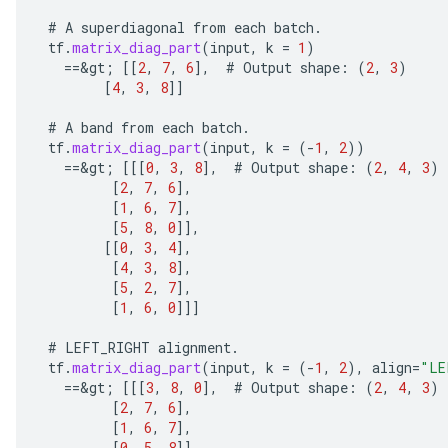
#
A
superdiagonal
from
each
batch
.
tf
.
matrix_diag_part
(
input
,
k
=
1
)
==
&
gt
;
[[
2
,
7
,
6
]
,
#
Output
shape
:
(
2
,
3
)
[
4
,
3
,
8
]]
#
A
band
from
each
batch
.
tf
.
matrix_diag_part
(
input
,
k
=
(
-
1
,
2
))
==
&
gt
;
[[[
0
,
3
,
8
]
,
#
Output
shape
:
(
2
,
4
,
3
)
[
2
,
7
,
6
]
,
[
1
,
6
,
7
]
,
[
5
,
8
,
0
]]
,
[[
0
,
3
,
4
]
,
ize
[
4
,
3
,
8
]
,
[
5
,
2
,
7
]
,
[
1
,
6
,
0
]]]
#
LEFT_RIGHT
alignment
.
tf
.
matrix_diag_part
(
input
,
k
=
(
-
1
,
2
),
align
=
"LE
Requantize
==
&
gt
;
[[[
3
,
8
,
0
]
,
#
Output
shape
:
(
2
,
4
,
3
)
[
2
,
7
,
6
]
,
ize
[
1
,
6
,
7
]
,
AndReluAndRequantize
[
0
,
5
,
8
]]
,