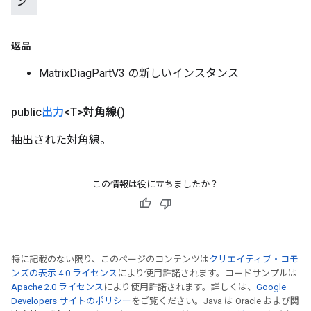
ン
meters
adParameters
rameters
返品
eters
ientDescentParameters
MatrixDiagPartV3 の新しいインスタンス
public
出力
<T>
対角線
()
抽出された対角線。
この情報は役に立ちましたか？
特に記載のない限り、このページのコンテンツは
クリエイティブ・コモ
ンズの表示 4.0 ライセンス
により使用許諾されます。コードサンプルは
Apache 2.0 ライセンス
により使用許諾されます。詳しくは、
Google
Developers サイトのポリシー
をご覧ください。Java は Oracle および関