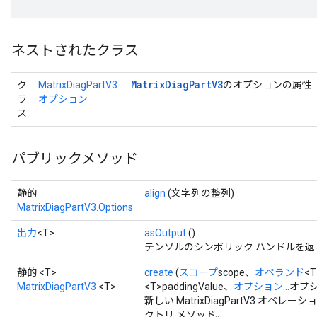
ネストされたクラス
Matrix
Diag
Part
V3
ク
MatrixDiagPartV3.
のオプションの属性
ラ
オプション
ス
パブリックメソッド
静的
align
(文字列の整列)
MatrixDiagPartV3.Options
出力
<T>
asOutput
()
テンソルのシンボリック ハンドルを返
静的 <T>
create
(
スコープ
scope、
オペランド
<
MatrixDiagPartV3
<T>
<T>paddingValue、
オプション...
オプシ
新しい MatrixDiagPartV3 
クトリ メソッド。