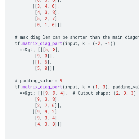
u
[[
3
,
4
,
0
]
,
uAndRequantize
[
4
,
3
,
8
]
,
[
5
,
2
,
7
]
,
[
0
,
1
,
6
]]]
AndRelu
#
max_diag_len
can
be
shorter
than
the
main
diago
AndReluAndRequantize
tf
.
matrix_diag_part
(
input
,
k
=
(
-
2
,
-
1
))
==
&
gt
;
[[[
5
,
8
]
,
ize
[
9
,
0
]]
,
[[
1
,
6
]
,
[
5
,
0
]]]
Requantize
ize
#
padding_value
=
9
tf
.
matrix_diag_part
(
input
,
k
=
(
1
,
3
),
padding_va
==
&
gt
;
[[[
9
,
9
,
4
]
,
#
Output
shape
:
(
2
,
3
,
3
)
[
9
,
3
,
8
]
,
[
2
,
7
,
6
]]
,
[[
9
,
9
,
2
]
,
[
9
,
3
,
4
]
,
[
4
,
3
,
8
]]]