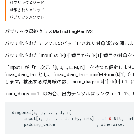
パブリックメソッド
継承されたメソッド
パブリックメソッド
パブリック最終クラス
MatrixDiagPartV3
バッチ化されたテンソルのバッチ化された対角部分を返しま
バッチ化された `input` の `k[0]` 番目から `k[1]` 番
「input」が「r」次元「[I, J, ..., L, M, N]」を持
`max_diag_len` とし、 `max_diag_len = min(M + min(k[1], 0), 
します。抽出する対角線の数、`num_diags = k[1] - k[0] + 1
`num_diags == 1` の場合、出力テンソルはランク `r - 1` で、形状 `[I, 
diagonal
[
i
,
j
,
...,
l
,
n
]
=
input
[
i
,
j
,
...,
l
,
n
+
y
,
n
+
x
]
;
if
0
&
lt
;
=
n
+
padding_value
;
otherwise
.