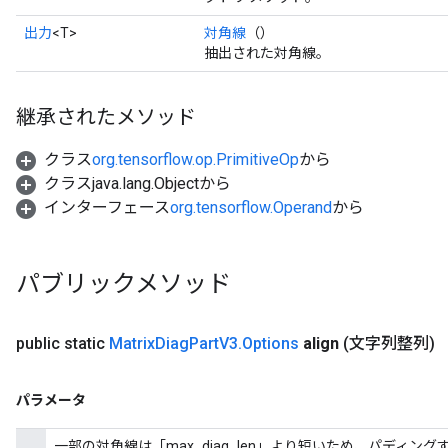
出力
<T>
対角線
（）
抽出された対角線。
継承されたメソッド
クラス
org.tensorflow.op.PrimitiveOp
から
クラスjava.lang.Objectから
インターフェース
org.tensorflow.Operand
から
パブリックメソッド
public static
Matrix
Diag
Part
V3
.
Options
align
(文字列整列)
パラメータ
一部の対角線は「max_diag_len」より短いため、パディングする