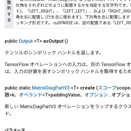
整
対角をそれぞれどのように配置するかを指定する文字列です。可能な
列
ト)、「LEFT_RIGHT」、「LEFT_LEFT」、および「RIGHT_RI
す
角を右に配置し (行を左に埋めます)、下対角を左に配置します (
る
ッキング形式です。 cuSPARSE は、逆の配置である「LEFT_R
public
Output
<T>
as
Output
()
テンソルのシンボリック ハンドルを返します。
TensorFlow オペレーションへの入力は、別の TensorF
は、入力の計算を表すシンボリック ハンドルを取得するた
public static
Matrix
Diag
Part
V3
<T>
create
(
スコープ
scop
数>k、
オペランド
<T>padding
Value、
オプション
.
.
.
オプショ
新しい MatrixDiagPartV3 オペレーションをラップす
ド。
パラメータ