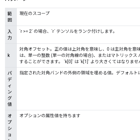
現在のスコープ
範
囲
`r >= 2` の場合、`r` テンソルをランク付けします。
入
力
対角オフセット。正の値は上対角を意味し、0 は主対角を意味
m
k
は、単一の整数 (単一の対角線の場合)、またはマトリックス
することができます。 `k[0]` は `k[1]` より大きくてはなりま
指定された対角バンドの外側の領域を埋める値。デフォルトは 
パ
デ
rs
ィ
eters
ン
ntumParameters
グ
値
ters
ropParameters
オプションの属性値を持ちます
オ
s
プ
atorParameters
シ
ョ
ghtParameters