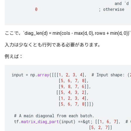
and
`
d
0
;
otherwise
ここで、`diag_len(d) = min(cols - max(d, 0), rows + min(d, 0)
入力は少なくとも行列である必要があります。
例えば：
input
=
np
.
array
(
[[[
1
,
2
,
3
,
4
]
,
#
Input
shape
:
(
[
5
,
6
,
7
,
8
]
,
[
9
,
8
,
7
,
6
]]
,
[[
5
,
4
,
3
,
2
]
,
[
1
,
2
,
3
,
4
]
,
[
5
,
6
,
7
,
8
]]]
)
#
A
main
diagonal
from
each
batch
.
tf
.
matrix_diag_part
(
input
)
==
&
gt
;
[[
1
,
6
,
7
]
,
#
[
5
,
2
,
7
]]