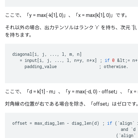
ここで、「y = max(-k[1], 0)」、「x = max(k[1], 0)」です。
それ以外の場合、出力テンソルはランク `r` を持ち、次元 `[I, J, ..., L,
を持ちます。
diagonal
[
i
,
j
,
...,
l
,
m
,
n
]
=
input
[
i
,
j
,
...,
l
,
n
+
y
,
n
+
x
]
;
if
0
&
lt
;
=
n
+
padding_value
;
otherwise
.
ここで、「d = k[1] - m」、「y = max(-d, 0) - offset」、「x = 
対角線の位置が右である場合を除き、「offset」はゼロです
offset
=
max_diag_len
-
diag_len
(
d
)
;
if
(
`
align
`
and
`
d
(
`
align
`