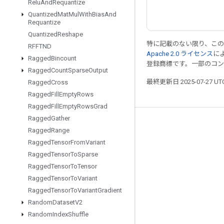
Relu
And
Requantize
Quantized
Mat
Mul
With
Bias
And
Requantize
Quantized
Reshape
特に記載のない限り、こ
RFFTND
Apache 2.0 ライセンス
に
Ragged
Bincount
登録商標です。一部のコ
Ragged
Count
Sparse
Output
最終更新日 2025-07-27 U
Ragged
Cross
Ragged
Fill
Empty
Rows
Ragged
Fill
Empty
Rows
Grad
Ragged
Gather
つながる
Ragged
Range
Ragged
Tensor
From
Variant
ブログ
Ragged
Tensor
To
Sparse
フォーラム
Ragged
Tensor
To
Tensor
GitHub
Ragged
Tensor
To
Variant
Ragged
Tensor
To
Variant
Gradient
Twitter
Random
Dataset
V2
YouTube
Random
Index
Shuffle