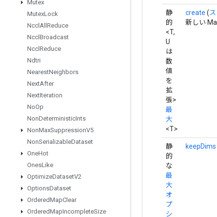
Mutex
静
create
(
ス
Mutex
Lock
的
新しい M
Nccl
All
Reduce
<T,
Nccl
Broadcast
U
Nccl
Reduce
は
Ndtri
数
値
Nearest
Neighbors
を
Next
After
拡
Next
Iteration
張>
No
Op
最
Non
Deterministic
Ints
大
<T>
Non
Max
Suppression
V5
Non
Serializable
Dataset
静
keepDims
One
Hot
的
Ones
Like
な
最
Optimize
Dataset
V2
大
Options
Dataset
オ
Ordered
Map
Clear
プ
Ordered
Map
Incomplete
Size
シ