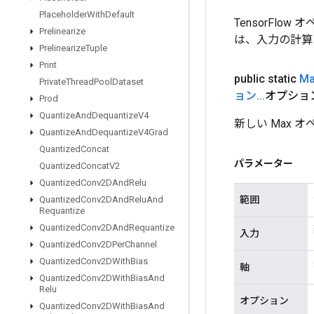
Placeholder
With
Default
TensorFlo
Prelinearize
は、入力の計算
Prelinearize
Tuple
Print
public static
Ma
Private
Thread
Pool
Dataset
ョン
.
.
.
オプショ
Prod
Quantize
And
Dequantize
V4
新しい Max
Quantize
And
Dequantize
V4Grad
Quantized
Concat
パラメーター
Quantized
Concat
V2
Quantized
Conv2DAnd
Relu
範囲
Quantized
Conv2DAnd
Relu
And
Requantize
Quantized
Conv2DAnd
Requantize
入力
Quantized
Conv2DPer
Channel
Quantized
Conv2DWith
Bias
軸
Quantized
Conv2DWith
Bias
And
Relu
オプション
Quantized
Conv2DWith
Bias
And