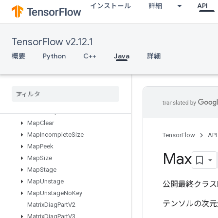
インストール
詳細
API
LookupTableExport
LookupTableFind
LookupTableImport
TensorFlow v2.12.1
LookupTableInsert
LookupTableRemove
概要
Python
C++
Java
詳細
LookupTableSize
Loop
Cond
Lower
Bound
Lu
Make
Unique
Map
Clear
Map
Incomplete
Size
TensorFlow
API
Map
Peek
Max
Map
Size
Map
Stage
Map
Unstage
公開最終クラス
Map
Unstage
No
Key
テンソルの次元
Matrix
Diag
Part
V2
Matrix
Diag
Part
V3