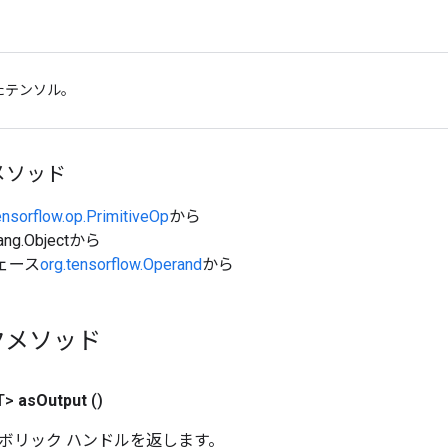
たテンソル。
メソッド
ensorflow.op.PrimitiveOp
から
ang.Objectから
ェース
org.tensorflow.Operand
から
クメソッド
T>
as
Output
()
ボリック ハンドルを返します。