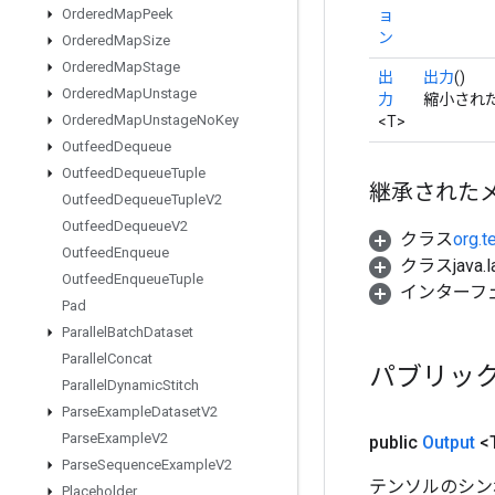
Ordered
Map
Peek
ョ
ン
Ordered
Map
Size
Ordered
Map
Stage
出
出力
()
Ordered
Map
Unstage
力
縮小され
Ordered
Map
Unstage
No
Key
<T>
Outfeed
Dequeue
Outfeed
Dequeue
Tuple
継承された
Outfeed
Dequeue
Tuple
V2
Outfeed
Dequeue
V2
クラス
org.t
Outfeed
Enqueue
クラスjava.l
Outfeed
Enqueue
Tuple
インターフ
Pad
Parallel
Batch
Dataset
Parallel
Concat
パブリッ
Parallel
Dynamic
Stitch
Parse
Example
Dataset
V2
Parse
Example
V2
public
Output
<
Parse
Sequence
Example
V2
テンソルのシン
Placeholder