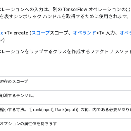
w オペレーションへの入力は、別の TensorFlow オペレーショ
を表すシンボリック ハンドルを取得するために使用されます。
x
<T>
create
(
スコープ
スコープ、
オペランド
<T> 入力、
オペ
ン)
 オペレーションをラップするクラスを作成するファクトリ メソッ
現在のスコープ
削減するテンソル。
縮小する寸法。 `[-rank(input), Rank(input))` の範囲内である必要があ
オプションの属性値を持ちます