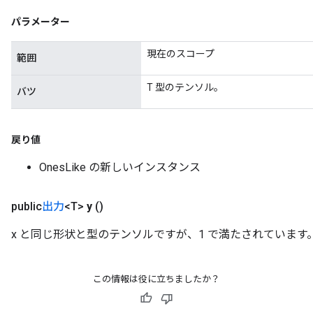
パラメーター
Requantize
現在のスコープ
範囲
ize
AndReluAndRequantize
T 型のテンソル。
バツ
u
uAndRequantize
戻り値
AndRelu
OnesLike の新しいインスタンス
AndReluAndRequantize
public
出力
<T>
y
()
ize
x と同じ形状と型のテンソルですが、1 で満たされています
Requantize
ize
この情報は役に立ちましたか？