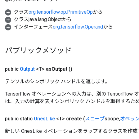
クラス
org.tensorflow.op.PrimitiveOp
から
クラスjava.lang.Objectから
インターフェース
org.tensorflow.Operand
から
パブリックメソッド
public
Output
<T>
as
Output
()
テンソルのシンボリック ハンドルを返します。
TensorFlow オペレーションへの入力は、別の TensorF
は、入力の計算を表すシンボリック ハンドルを取得するた
public static
Ones
Like
<T>
create
(
スコープ
scope
,
オペラ
ize
新しい OnesLike オペレーションをラップするクラスを