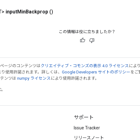
T>
input
Min
Backprop
()
この情報は役に立ちましたか？
のページのコンテンツは
クリエイティブ・コモンズの表示 4.0 ライセンス
によ
より使用許諾されます。詳しくは、
Google Developers サイトのポリシー
をご覧
ンテンツは
numpy ライセンス
により使用許諾されます。
TC。
サポート
Issue Tracker
リリースノート