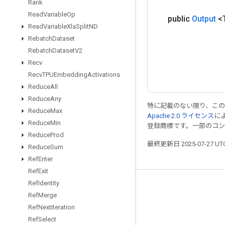
Rank
Read
Variable
Op
public
Output
<
Read
Variable
Xla
Split
ND
Rebatch
Dataset
Rebatch
Dataset
V2
Recv
Recv
TPUEmbedding
Activations
Reduce
All
Reduce
Any
特に記載のない限り、こ
Reduce
Max
Apache 2.0 ライセンス
に
Reduce
Min
登録商標です。一部のコ
Reduce
Prod
最終更新日 2025-07-27 U
Reduce
Sum
Ref
Enter
Ref
Exit
Ref
Identity
つながる
Ref
Merge
ブログ
Ref
Next
Iteration
Ref
Select
フォーラム