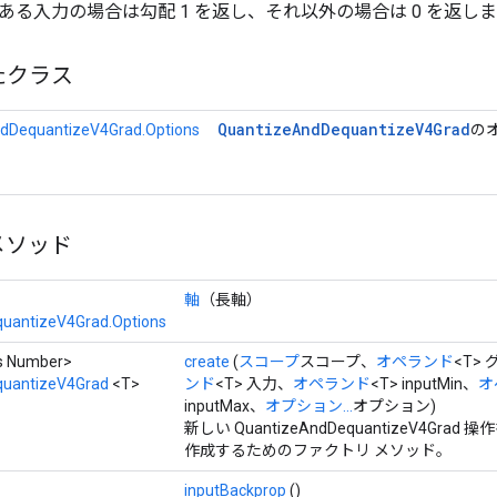
ある入力の場合は勾配 1 を返し、それ以外の場合は 0 を返し
たクラス
Quantize
And
Dequantize
V4Grad
dDequantizeV4Grad.Options
の
メソッド
軸
（長軸）
uantizeV4Grad.Options
ds Number>
create
(
スコープ
スコープ、
オペランド
<T>
uantizeV4Grad
<T>
ンド
<T> 入力、
オペランド
<T> inputMin、
オ
inputMax、
オプション...
オプション)
新しい QuantizeAndDequantizeV4Gr
作成するためのファクトリ メソッド。
inputBackprop
()