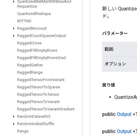
Quantized
Mat
Mul
With
Bias
And
Requantize
新しい Quant
Quantized
Reshape
ド。
RFFTND
Ragged
Bincount
パラメーター
Ragged
Count
Sparse
Output
Ragged
Cross
範囲
Ragged
Fill
Empty
Rows
Ragged
Fill
Empty
Rows
Grad
オプション
Ragged
Gather
Ragged
Range
Ragged
Tensor
From
Variant
戻り値
Ragged
Tensor
To
Sparse
Ragged
Tensor
To
Tensor
Quantiz
Ragged
Tensor
To
Variant
Ragged
Tensor
To
Variant
Gradient
public
Output
<
Random
Dataset
V2
Random
Index
Shuffle
public
Output
<
Range