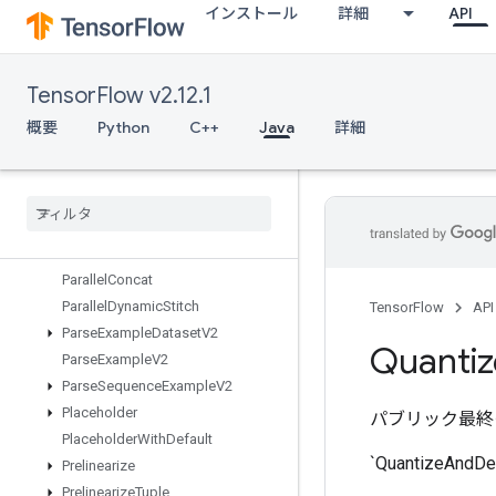
インストール
詳細
API
OrderedMapUnstage
OrderedMapUnstageNoKey
OutfeedDequeue
TensorFlow v2.12.1
OutfeedDequeueTuple
OutfeedDequeueTupleV2
概要
Python
C++
Java
詳細
OutfeedDequeueV2
Outfeed
Enqueue
Outfeed
Enqueue
Tuple
Pad
Parallel
Batch
Dataset
Parallel
Concat
Parallel
Dynamic
Stitch
TensorFlow
API
Parse
Example
Dataset
V2
Quantiz
Parse
Example
V2
Parse
Sequence
Example
V2
Placeholder
パブリック最終
Placeholder
With
Default
`QuantizeAn
Prelinearize
Prelinearize
Tuple