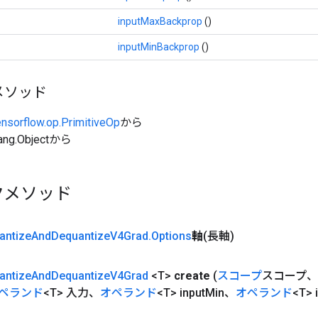
inputMaxBackprop
()
inputMinBackprop
()
メソッド
ensorflow.op.PrimitiveOp
から
ang.Objectから
クメソッド
antize
And
Dequantize
V4Grad
.
Options
軸
(長軸)
antize
And
Dequantize
V4Grad
<T>
create
(
スコープ
スコープ、
ペランド
<T> 入力、
オペランド
<T> input
Min、
オペランド
<T> 