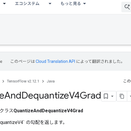
エコシステム
もっと見る
このページは
Cloud Translation API
によって翻訳されました。
TensorFlow v2.12.1
Java
この
e
And
Dequantize
V4Grad
クラス
QuantizeAndDequantizeV4Grad
dDequantizeV4` の勾配を返します。