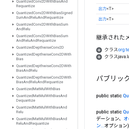
Quantized
Conv2DWith
Bias
And
Requantize
出力
<T>
Quantized
Conv2DWith
Bias
Signed
Sum
And
Relu
And
Requantize
出力
<T>
Quantized
Conv2DWith
Bias
Sum
And
Relu
Quantized
Conv2DWith
Bias
Sum
継承された
And
Relu
And
Requantize
Quantized
Depthwise
Conv2D
クラス
org.t
Quantized
Depthwise
Conv2DWith
クラスjava.l
Bias
Quantized
Depthwise
Conv2DWith
Bias
And
Relu
パブリッ
Quantized
Depthwise
Conv2DWith
Bias
And
Relu
And
Requantize
Quantized
Mat
Mul
With
Bias
public static
Qu
Quantized
Mat
Mul
With
Bias
And
Dequantize
Quantized
Mat
Mul
With
Bias
And
public static
Qu
Relu
デーション、
オ
Quantized
Mat
Mul
With
Bias
And
Relu
And
Requantize
ン
.
.
.
オプション)