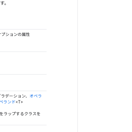
ます。
オプションの属性
 グラデーション、
オペラ
ペランド
<T>
ad 操作をラップするクラスを