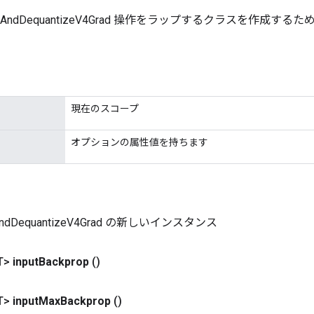
izeAndDequantizeV4Grad 操作をラップするクラスを作成す
現在のスコープ
オプションの属性値を持ちます
eAndDequantizeV4Grad の新しいインスタンス
T>
input
Backprop
()
T>
input
Max
Backprop
()