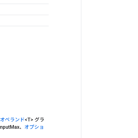
オペランド
<T> グラ
input
Max、
オプショ