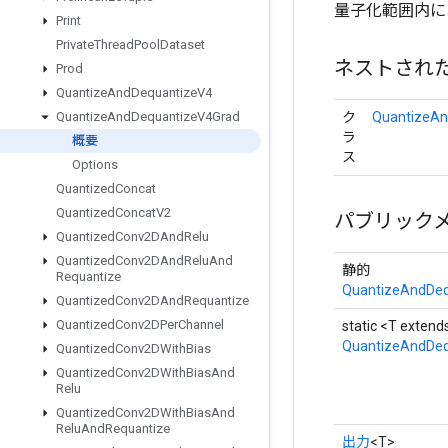
量子化範囲内に
Print
Private
Thread
Pool
Dataset
ネストされ
Prod
Quantize
And
Dequantize
V4
ク
QuantizeAn
Quantize
And
Dequantize
V4Grad
ラ
概要
ス
Options
Quantized
Concat
Quantized
Concat
V2
パブリック
Quantized
Conv2DAnd
Relu
Quantized
Conv2DAnd
Relu
And
静的
Requantize
QuantizeAndDeq
Quantized
Conv2DAnd
Requantize
Quantized
Conv2DPer
Channel
static <T exten
QuantizeAndDeq
Quantized
Conv2DWith
Bias
Quantized
Conv2DWith
Bias
And
Relu
Quantized
Conv2DWith
Bias
And
Relu
And
Requantize
出力
<T>