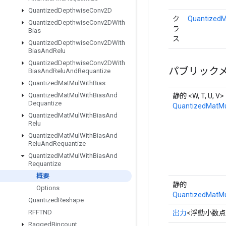
Quantized
Depthwise
Conv2D
ク
QuantizedM
Quantized
Depthwise
Conv2DWith
ラ
Bias
ス
Quantized
Depthwise
Conv2DWith
Bias
And
Relu
Quantized
Depthwise
Conv2DWith
パブリック
Bias
And
Relu
And
Requantize
Quantized
Mat
Mul
With
Bias
Quantized
Mat
Mul
With
Bias
And
静的 <W, T, U, V>
Dequantize
QuantizedMatMu
Quantized
Mat
Mul
With
Bias
And
Relu
Quantized
Mat
Mul
With
Bias
And
Relu
And
Requantize
Quantized
Mat
Mul
With
Bias
And
Requantize
概要
静的
Options
QuantizedMatMu
Quantized
Reshape
RFFTND
出力
<浮動小数点
Ragged
Bincount