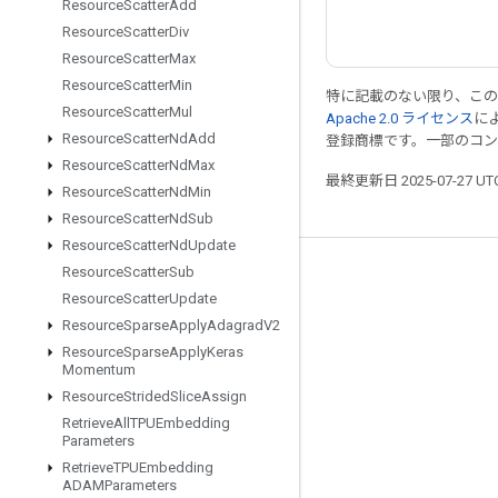
Resource
Scatter
Add
Resource
Scatter
Div
Resource
Scatter
Max
Resource
Scatter
Min
特に記載のない限り、こ
Resource
Scatter
Mul
Apache 2.0 ライセンス
に
Resource
Scatter
Nd
Add
登録商標です。一部のコ
Resource
Scatter
Nd
Max
最終更新日 2025-07-27 U
Resource
Scatter
Nd
Min
Resource
Scatter
Nd
Sub
Resource
Scatter
Nd
Update
Resource
Scatter
Sub
つながる
Resource
Scatter
Update
ブログ
Resource
Sparse
Apply
Adagrad
V2
フォーラム
Resource
Sparse
Apply
Keras
Momentum
GitHub
Resource
Strided
Slice
Assign
Twitter
Retrieve
All
TPUEmbedding
Parameters
YouTube
Retrieve
TPUEmbedding
ADAMParameters