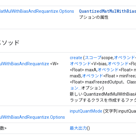
Quantized
Mat
Mul
With
Bia
atMulWithBiasAndRequantize.Options
プションの属性
メソッド
create
(
スコープ
scope,
オペランド
lWithBiasAndRequantize
<W>
オペランド
<V>bias,
オペランド
<Fl
<Float> maxA,
オペランド
<Float> 
maxB,
オペランド
<Float > minFre
<Float> maxFreezedOutput、Cla
ョン...
オプション)
新しい QuantizedMatMulWithBia
ラップするクラスを作成するファク
inputQuantMode
(文字列 inputQua
lWithBiasAndRequantize.Options
数>
最大出力
()