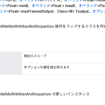
ンド
<U> b、
オペランド
<V> バイアス、
オペランド
<Float> min
ンド
<Float> min
B、
オペランド
<Float > max
B、
オペランド
<Flo
ンド
<Float> max
Freezed
Output、Class<W> Toutput、
オプシ
zedMatMulWithBiasAndRequantize 操作をラップするク
現在のスコープ
オプションの属性値を持ちます
edMatMulWithBiasAndRequantize の新しいインスタンス