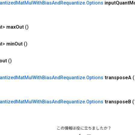
antized
Mat
Mul
With
Bias
And
Requantize
.
Options
input
Quant
M
at>
max
Out
()
at>
min
Out
()
out
()
antized
Mat
Mul
With
Bias
And
Requantize
.
Options
transpose
A
antized
Mat
Mul
With
Bias
And
Requantize
.
Options
transpose
B
この情報は役に立ちましたか？