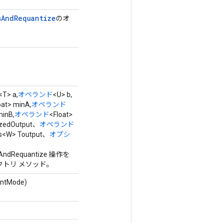
s
And
Requantize
のオ
<T> a,
オペランド
<U> b,
oat> minA,
オペランド
minB,
オペランド
<Float>
ezedOutput、
オペランド
ss<W> Toutput、
オプシ
sAndRequantize 操作を
トリ メソッド。
ntMode)