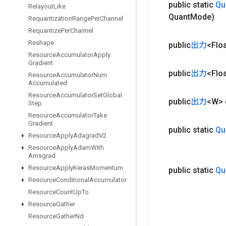
public static
Qu
Relayout
Like
Quant
Mode)
Requantization
Range
Per
Channel
Requantize
Per
Channel
Reshape
public
出力
<Flo
Resource
Accumulator
Apply
Gradient
public
出力
<Flo
Resource
Accumulator
Num
Accumulated
Resource
Accumulator
Set
Global
public
出力
<W>
Step
Resource
Accumulator
Take
Gradient
public static
Qu
Resource
Apply
Adagrad
V2
Resource
Apply
Adam
With
Amsgrad
Resource
Apply
Keras
Momentum
public static
Qu
Resource
Conditional
Accumulator
Resource
Count
Up
To
Resource
Gather
Resource
Gather
Nd