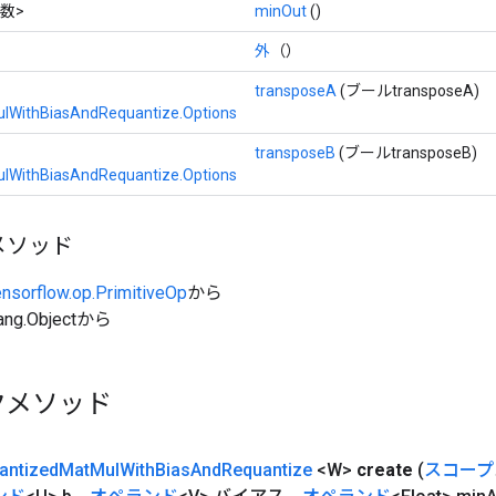
数>
minOut
()
外
（）
transposeA
(ブールtransposeA)
lWithBiasAndRequantize.Options
transposeB
(ブールtransposeB)
lWithBiasAndRequantize.Options
メソッド
ensorflow.op.PrimitiveOp
から
ang.Objectから
クメソッド
antized
Mat
Mul
With
Bias
And
Requantize
<W>
create
(
スコープ