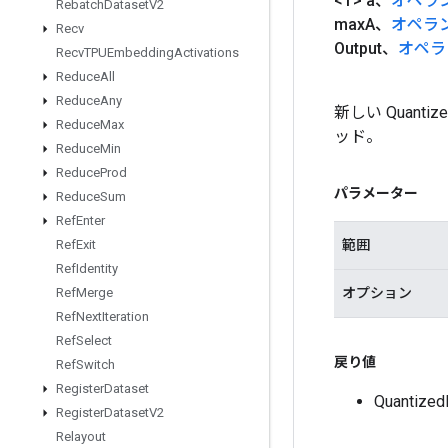
<T> a、
オペラ
Rebatch
Dataset
V2
max
A、
オペラ
Recv
Output、
オペラ
Recv
TPUEmbedding
Activations
Reduce
All
Reduce
Any
新しい Quanti
Reduce
Max
ッド。
Reduce
Min
Reduce
Prod
パラメーター
Reduce
Sum
Ref
Enter
範囲
Ref
Exit
Ref
Identity
オプション
Ref
Merge
Ref
Next
Iteration
Ref
Select
戻り値
Ref
Switch
Register
Dataset
Quantiz
Register
Dataset
V2
Relayout