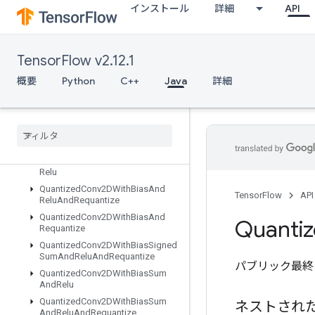
インストール
詳細
API
QuantizeAndDequantizeV4
QuantizeAndDequantizeV4Grad
QuantizedConcat
TensorFlow v2.12.1
QuantizedConcatV2
QuantizedConv2DAndRelu
概要
Python
C++
Java
詳細
QuantizedConv2DAndReluAndRequantize
Quantized
Conv2DAnd
Requantize
Quantized
Conv2DPer
Channel
Quantized
Conv2DWith
Bias
Quantized
Conv2DWith
Bias
And
Relu
Quantized
Conv2DWith
Bias
And
TensorFlow
API
Relu
And
Requantize
Quantized
Conv2DWith
Bias
And
Quanti
Requantize
Quantized
Conv2DWith
Bias
Signed
Sum
And
Relu
And
Requantize
パブリック最終
Quantized
Conv2DWith
Bias
Sum
And
Relu
Quantized
Conv2DWith
Bias
Sum
ネストされ
And
Relu
And
Requantize