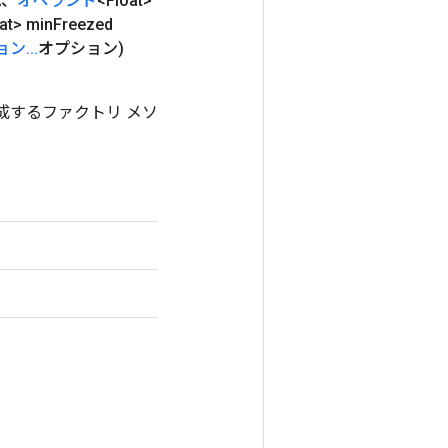
A、
オペランド
<Float>
at> min
Freezed
ョン
.
.
.
オプション)
ラスを作成するファクトリ メソ