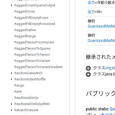
出力
<浮動小数点
Ragged
Count
Sparse
Output
Ragged
Cross
出力
<W>
Ragged
Fill
Empty
Rows
静的
Ragged
Fill
Empty
Rows
Grad
QuantizedMatMu
Ragged
Gather
静的
Ragged
Range
QuantizedMatMu
Ragged
Tensor
From
Variant
Ragged
Tensor
To
Sparse
Ragged
Tensor
To
Tensor
継承された
Ragged
Tensor
To
Variant
Ragged
Tensor
To
Variant
Gradient
クラス
org.t
Random
Dataset
V2
クラスjava.l
Random
Index
Shuffle
Range
Rank
パブリッ
Read
Variable
Op
Read
Variable
Xla
Split
ND
public static
Qu
Rebatch
Dataset