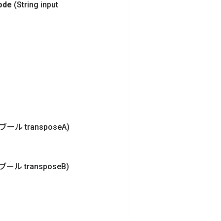
ode
(String input
(ブール transpose
A)
(ブール transpose
B)