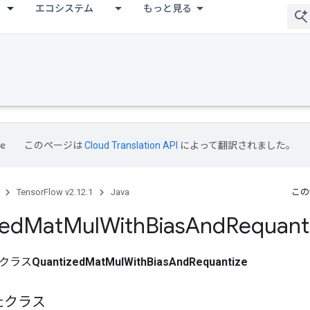
エコシステム
もっと見る
このページは
Cloud Translation API
によって翻訳されました。
TensorFlow v2.12.1
Java
この
zed
Mat
Mul
With
Bias
And
Requant
クラス
QuantizedMatMulWithBiasAndRequantize
たクラス