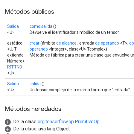
Métodos públicos
Salida
como salida
()
<U>
Devuelve el identificador simbólico de un tensor.
estático
crear
(ámbito
de alcance
, entrada
de operando
<T>,
op
<U, T
operando
<Integer>, clase<U> Tcomplex)
extiende
Método de fábrica para crear una clase que envuelve 
Número>
RFFTND
<U>
Salida
salida
()
<U>
Un tensor complejo de la misma forma que "entrada".
Métodos heredados
De la clase
org.tensorflow.op.PrimitiveOp
De la clase java.lang.Object