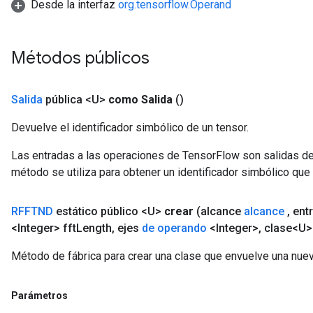
Desde la interfaz
org.tensorflow.Operand
Métodos públicos
Salida
pública <U>
como Salida
()
Devuelve el identificador simbólico de un tensor.
Las entradas a las operaciones de TensorFlow son salidas de
método se utiliza para obtener un identificador simbólico que 
RFFTND
estático público <U>
crear
(alcance
alcance
,
ent
<Integer> fft
Length
,
ejes
de operando
<Integer>
,
clase<U>
Método de fábrica para crear una clase que envuelve una nu
Parámetros