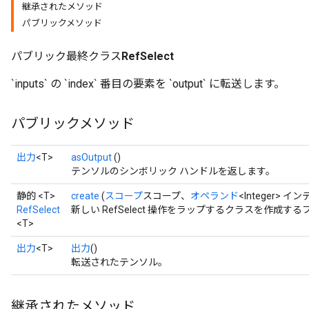
継承されたメソッド
パブリックメソッド
パブリック最終クラス
RefSelect
`inputs` の `index` 番目の要素を `output` に転送します。
パブリックメソッド
出力
<T>
asOutput
()
テンソルのシンボリック ハンドルを返します。
静的 <T>
create
(
スコープ
スコープ、
オペランド
<Integer> イン
RefSelect
新しい RefSelect 操作をラップするクラスを作成す
<T>
出力
<T>
出力
()
転送されたテンソル。
継承されたメソッド