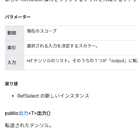
rs
パラメーター
eters
ntumParameters
現在のスコープ
範囲
ters
ropParameters
選択される入力を決定するスカラー。
索引
s
atorParameters
ref テンソルのリスト。そのうちの 1 つが「output」
入力
ghtParameters
meters
adParameters
戻り値
rameters
RefSelect の新しいインスタンス
eters
ientDescentParameters
public
出力
<T>
出力
()
転送されたテンソル。