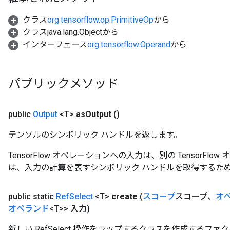
クラス
org.tensorflow.op.PrimitiveOp
から
クラスjava.lang.Objectから
インターフェース
org.tensorflow.Operand
から
パブリックメソッド
public
Output
<T>
as
Output
()
テンソルのシンボリック ハンドルを返します。
TensorFlow オペレーションへの入力は、別の TensorF
は、入力の計算を表すシンボリック ハンドルを取得するた
public static
Ref
Select
<T>
create
(
スコープ
スコープ、
オ
オペランド
<T>> 入力)
m
新しい RefSelect 操作をラップするクラスを作成するファ