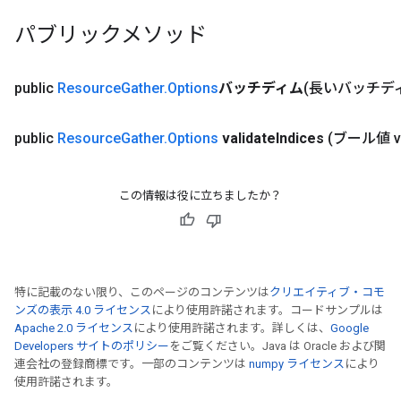
eters
パブリックメソッド
ntumParameters
ters
ropParameters
public
Resource
Gather
.
Options
バッチディム
(長いバッチデ
s
atorParameters
public
Resource
Gather
.
Options
validate
Indices
(ブール値 va
ghtParameters
meters
adParameters
この情報は役に立ちましたか？
rameters
eters
ientDescentParameters
特に記載のない限り、このページのコンテンツは
クリエイティブ・コモ
ンズの表示 4.0 ライセンス
により使用許諾されます。コードサンプルは
Apache 2.0 ライセンス
により使用許諾されます。詳しくは、
Google
Developers サイトのポリシー
をご覧ください。Java は Oracle および関
連会社の登録商標です。一部のコンテンツは
numpy ライセンス
により
使用許諾されます。