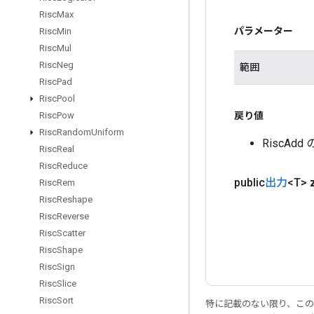
Risc
Max
パラメーター
Risc
Min
Risc
Mul
Risc
Neg
範囲
Risc
Pad
Risc
Pool
戻り値
Risc
Pow
Risc
Random
Uniform
RiscA
Risc
Real
Risc
Reduce
public
出力
<T>
Risc
Rem
Risc
Reshape
Risc
Reverse
Risc
Scatter
Risc
Shape
Risc
Sign
Risc
Slice
Risc
Sort
特に記載のない限り、こ