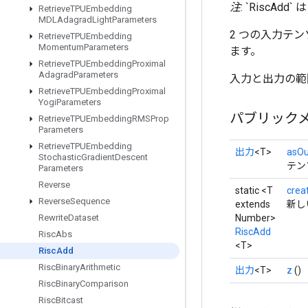
注
: `Risc
Retrieve
TPUEmbedding
MDLAdagrad
Light
Parameters
2 つの入力テン
Retrieve
TPUEmbedding
Momentum
Parameters
ます。
Retrieve
TPUEmbedding
Proximal
Adagrad
Parameters
入力と出力の範囲は両
Retrieve
TPUEmbedding
Proximal
Yogi
Parameters
パブリック
Retrieve
TPUEmbedding
RMSProp
Parameters
Retrieve
TPUEmbedding
出力
<T>
asOu
Stochastic
Gradient
Descent
テン
Parameters
Reverse
static <T
crea
Reverse
Sequence
extends
新し
Number>
Rewrite
Dataset
RiscAdd
Risc
Abs
<T>
Risc
Add
Risc
Binary
Arithmetic
出力
<T>
z
()
Risc
Binary
Comparison
Risc
Bitcast