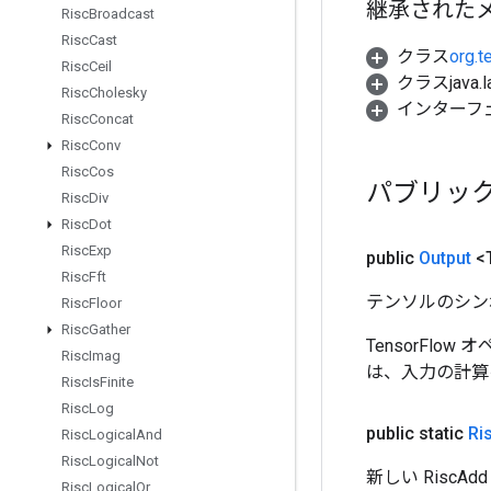
継承された
Risc
Broadcast
Risc
Cast
クラス
org.t
Risc
Ceil
クラスjava.l
Risc
Cholesky
インターフ
Risc
Concat
Risc
Conv
Risc
Cos
パブリッ
Risc
Div
Risc
Dot
Risc
Exp
public
Output
<
Risc
Fft
テンソルのシン
Risc
Floor
Risc
Gather
TensorFlo
Risc
Imag
は、入力の計算
Risc
Is
Finite
Risc
Log
public static
Ri
Risc
Logical
And
Risc
Logical
Not
新しい Risc
Risc
Logical
Or