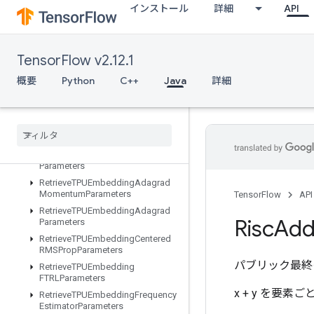
インストール
詳細
API
ResourceScatterSub
ResourceScatterUpdate
ResourceSparseApplyAdagradV2
TensorFlow v2.12.1
ResourceSparseApplyKerasMomentum
概要
Python
C++
Java
詳細
ResourceStridedSliceAssign
Retrieve
All
TPUEmbedding
Parameters
Retrieve
TPUEmbedding
ADAMParameters
Retrieve
TPUEmbedding
Adadelta
Parameters
Retrieve
TPUEmbedding
Adagrad
Momentum
Parameters
TensorFlow
API
Retrieve
TPUEmbedding
Adagrad
Risc
Ad
Parameters
Retrieve
TPUEmbedding
Centered
RMSProp
Parameters
パブリック最終
Retrieve
TPUEmbedding
FTRLParameters
x + y を要素
Retrieve
TPUEmbedding
Frequency
Estimator
Parameters