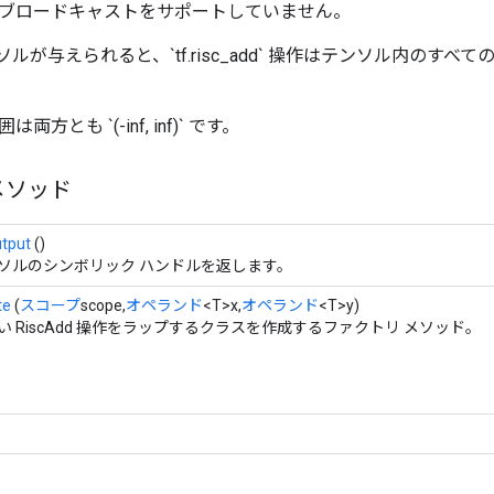
Add` はブロードキャストをサポートしていません。
ソルが与えられると、`tf.risc_add` 操作はテンソル内のす
方とも `(-inf, inf)` です。
メソッド
tput
()
ソルのシンボリック ハンドルを返します。
te
(
スコープ
scope,
オペランド
<T>x,
オペランド
<T>y)
い RiscAdd 操作をラップするクラスを作成するファクトリ メソッド。