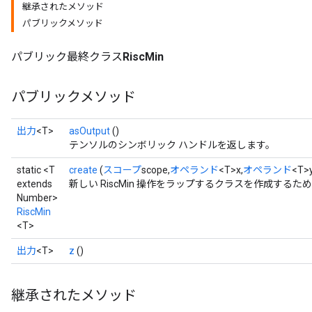
継承されたメソッド
パブリックメソッド
パブリック最終クラス
RiscMin
パブリックメソッド
出力
<T>
asOutput
()
テンソルのシンボリック ハンドルを返します。
static <T
create
(
スコープ
scope,
オペランド
<T>x,
オペランド
<T>
extends
新しい RiscMin 操作をラップするクラスを作成する
Number>
RiscMin
<T>
出力
<T>
z
()
継承されたメソッド