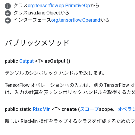
クラス
org.tensorflow.op.PrimitiveOp
から
クラスjava.lang.Objectから
インターフェース
org.tensorflow.Operand
から
パブリックメソッド
public
Output
<T>
as
Output
()
テンソルのシンボリック ハンドルを返します。
TensorFlow オペレーションへの入力は、別の TensorF
は、入力の計算を表すシンボリック ハンドルを取得するた
public static
Risc
Min
<T>
create
(
スコープ
scope、
オペラ
新しい RiscMin 操作をラップするクラスを作成するための