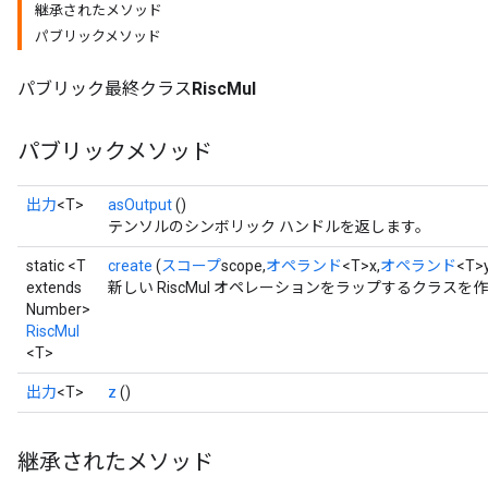
継承されたメソッド
パブリックメソッド
パブリック最終クラス
RiscMul
パブリックメソッド
出力
<T>
asOutput
()
テンソルのシンボリック ハンドルを返します。
static <T
create
(
スコープ
scope,
オペランド
<T>x,
オペランド
<T>
extends
新しい RiscMul オペレーションをラップするクラス
Number>
RiscMul
<T>
出力
<T>
z
()
継承されたメソッド