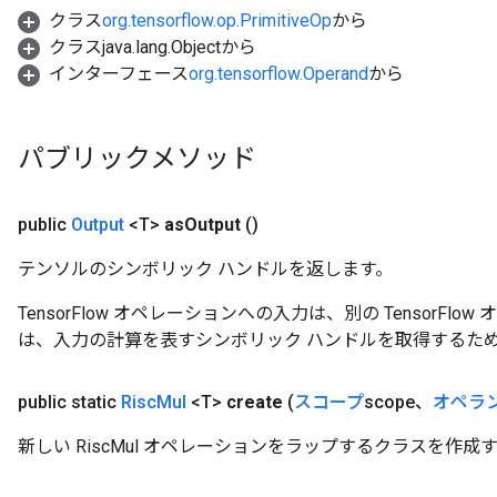
クラス
org.tensorflow.op.PrimitiveOp
から
クラスjava.lang.Objectから
インターフェース
org.tensorflow.Operand
から
パブリックメソッド
public
Output
<T>
as
Output
()
テンソルのシンボリック ハンドルを返します。
TensorFlow オペレーションへの入力は、別の TensorF
は、入力の計算を表すシンボリック ハンドルを取得するた
public static
Risc
Mul
<T>
create
(
スコープ
scope、
オペラ
新しい RiscMul オペレーションをラップするクラスを作