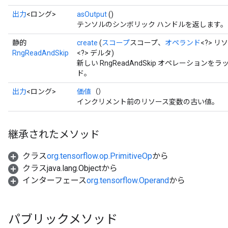
出力
<ロング>
asOutput
()
テンソルのシンボリック ハンドルを返します。
静的
create
(
スコープ
スコープ、
オペランド
<?> リ
RngReadAndSkip
<?> デルタ)
新しい RngReadAndSkip オペレーショ
ド。
出力
<ロング>
価値
（）
インクリメント前のリソース変数の古い値。
継承されたメソッド
クラス
org.tensorflow.op.PrimitiveOp
から
クラスjava.lang.Objectから
インターフェース
org.tensorflow.Operand
から
パブリックメソッド