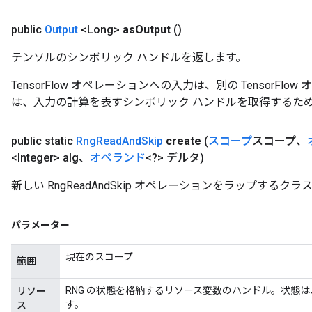
public
Output
<Long>
as
Output
()
テンソルのシンボリック ハンドルを返します。
TensorFlow オペレーションへの入力は、別の TensorF
は、入力の計算を表すシンボリック ハンドルを取得するた
public static
Rng
Read
And
Skip
create
(
スコープ
スコープ、
<Integer> alg、
オペランド
<?> デルタ)
新しい RngReadAndSkip オペレーションをラップする
パラメーター
現在のスコープ
範囲
RNG の状態を格納するリソース変数のハンドル。状態
リソー
す。
ス