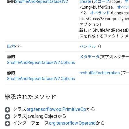
静的
ShuffleAndRepeatDatasetV2
create
(
スコープ
scope、
オ
<Long>bufferSize、
オペラ
ド2、
オペランド
<Long>co
List<Class<?>>outputType
オプション)
新しい ShuffleAndRep
スを作成するファクトリ 
出力
<?>
ハンドル
（）
静的
メタデータ
(文字列メタデー
ShuffleAndRepeatDatasetV2.Options
静的
reshuffleEachIteration
(ブール
ShuffleAndRepeatDatasetV2.Options
継承されたメソッド
クラス
org.tensorflow.op.PrimitiveOp
から
クラスjava.lang.Objectから
インターフェース
org.tensorflow.Operand
から