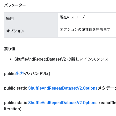
パラメーター
現在のスコープ
範囲
オプションの属性値を持ちます
オプション
戻り値
ShuffleAndRepeatDatasetV2 の新しいインスタンス
public
出力
<?>
ハンドル
()
public static
Shuffle
And
Repeat
Dataset
V2
.
Options
メタデー
x
public static
Shuffle
And
Repeat
Dataset
V2
.
Options
reshuffl
Iteration)