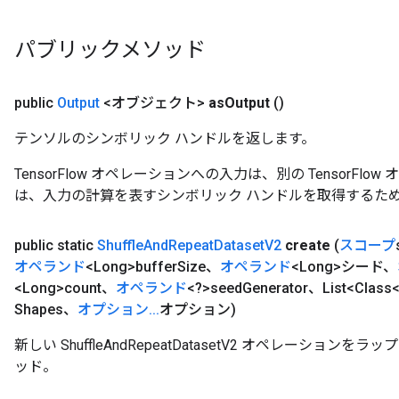
パブリックメソッド
public
Output
<オブジェクト>
as
Output
()
テンソルのシンボリック ハンドルを返します。
TensorFlow オペレーションへの入力は、別の TensorF
は、入力の計算を表すシンボリック ハンドルを取得するた
public static
Shuffle
And
Repeat
Dataset
V2
create
(
スコープ
オペランド
<Long>buffer
Size、
オペランド
<Long>シード、
<Long>count、
オペランド
<?>seed
Generator、List<Class<
Shapes、
オプション
.
.
.
オプション)
新しい ShuffleAndRepeatDatasetV2 オペレーショ
ッド。