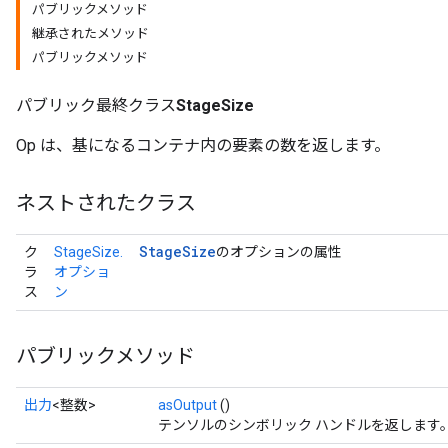
パブリックメソッド
継承されたメソッド
パブリックメソッド
パブリック最終クラス
StageSize
Op は、基になるコンテナ内の要素の数を返します。
ネストされたクラス
Stage
Size
ク
StageSize.
のオプションの属性
ラ
オプショ
ス
ン
パブリックメソッド
出力
<整数>
asOutput
()
テンソルのシンボリック ハンドルを返します