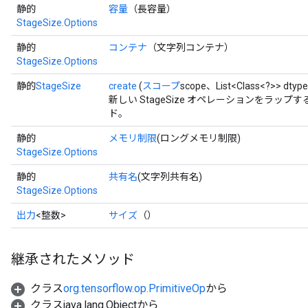
静的
容量
（長容量）
StageSize.Options
静的
コンテナ
（文字列コンテナ）
StageSize.Options
静的
StageSize
create
(
スコープ
scope、List<Class<?>> dty
x
新しい StageSize オペレーションをラッ
ド。
静的
メモリ制限
(ロングメモリ制限)
StageSize.Options
静的
共有名
(文字列共有名)
StageSize.Options
出力
<整数>
サイズ
（）
継承されたメソッド
クラス
org.tensorflow.op.PrimitiveOp
から
クラスjava.lang.Objectから