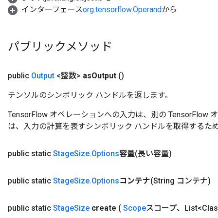
インターフェース
org.tensorflow.Operand
から
パブリックメソッド
public
Output
<整数>
as
Output
()
テンソルのシンボリック ハンドルを返します。
TensorFlow オペレーションへの入力は、別の TensorF
は、入力の計算を表すシンボリック ハンドルを取得するた
public static
Stage
Size
.
Options
容量
(長い容量)
public static
Stage
Size
.
Options
コンテナ
(String コンテナ)
public static
Stage
Size
create
(
Scope
スコープ、List<Class