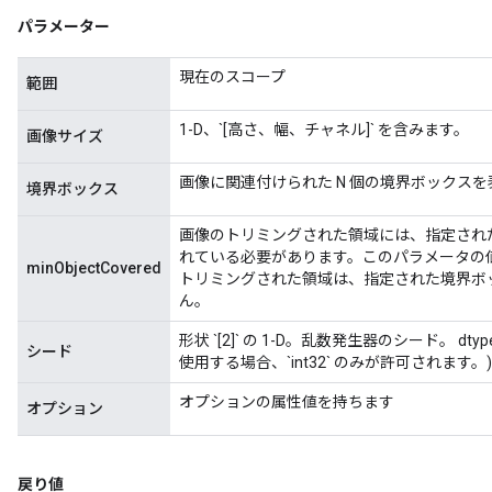
パラメーター
現在のスコープ
範囲
1-D、`[高さ、幅、チャネル]` を含みます。
画像サイズ
画像に関連付けられた N 個の境界ボックスを表す形状 `
境界ボックス
画像のトリミングされた領域には、指定され
れている必要があります。このパラメータの値
minObjectCovered
トリミングされた領域は、指定された境界ボ
ん。
形状 `[2]` の 1-D。乱数発生器のシード。 dtype `
シード
使用する場合、`int32` のみが許可されます。)
オプションの属性値を持ちます
オプション
戻り値