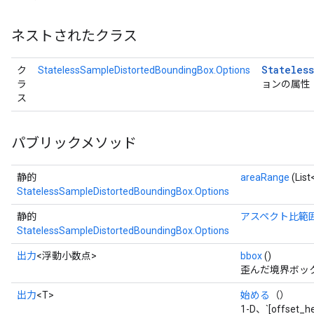
ネストされたクラス
Stateless
ク
StatelessSampleDistortedBoundingBox.Options
ラ
ョンの属性
ス
パブリックメソッド
静的
areaRange
(List
StatelessSampleDistortedBoundingBox.Options
静的
アスペクト比範
StatelessSampleDistortedBoundingBox.Options
出力
<浮動小数点>
bbox
()
歪んだ境界ボックスを含
x
出力
<T>
始める
（）
1-D、`[offset_h