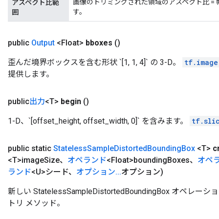
画像のトリミングされた領域のアスペクト比 = 
アスペクト比範
す。
囲
public
Output
<Float>
bboxes
()
歪んだ境界ボックスを含む形状 `[1, 1, 4]` の 3-D。
tf.image
提供します。
public
出力
<T>
begin
()
1-D、`[offset_height, offset_width, 0]` を含みます。
tf.sli
public static
Stateless
Sample
Distorted
Bounding
Box
<T>
c
<T>image
Size、
オペランド
<Float>bounding
Boxes、
オペ
ランド
<U>シード、
オプション
.
.
.
オプション)
新しい StatelessSampleDistortedBoundingBo
トリ メソッド。