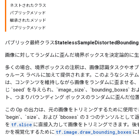
ネストされたクラス
パブリックメソッド
継承されたメソッド
パブリックメソッド
パブリック最終クラス
StatelessSampleDistortedBoundin
画像に対してランダムに歪んだ境界ボックスを決定論的に生
多くの場合、境界ボックスの注釈は、画像認識タスクやオブ
ゥルース ラベルに加えて提供されます。このようなシステ
は、コンテンツを維持しながら画像をランダムに歪ませる、
じ `seed` を与えられ、`image_size`、`bounding_
ト、つまりバウンディング ボックスのランダムに歪んだ位
この Op の出力は、元の画像をトリミングするために使用
`begin`、`size`、および `bboxes` の 3 つのテンソ
を
tf.slice
に直接入力して画像をトリミングできます。後
かを視覚化するために
tf.image.draw_bounding_boxes
に