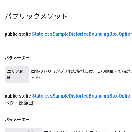
パブリックメソッド
public static
Stateless
Sample
Distorted
Bounding
Box
.
Optio
パラメーター
画像のトリミングされた領域には、この範囲内の指定
エリア範
ます。
囲
public static
Stateless
Sample
Distorted
Bounding
Box
.
Optio
ペクト比範囲)
パラメーター