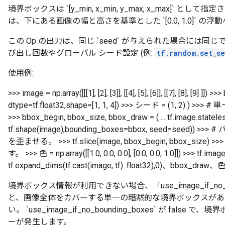
境界ボックスは `[y_min, x_min, y_max, x_max]`
は、下にある画像の幅と高さを基準とした `[0.0, 1.0]` の
この Op の出力は、同じ `seed` が与えられた場合には
び出し回数やグローバル シード設定 (例:
tf.random.set_s
使用例:
>>> image = np.array([[[1], [2], [3]], [[4], [5], [6]], [[7], [8], [9] ]]) >>
dtype=tf.float32,shape=[1, 1, 4]) >>> シード = (1,
>>> bbox_begin, bbox_size, bbox_draw = ( ... tf.image.statel
tf.shape(image),bounding_boxes=bbox, seed=se
を歪ませる。 >>> tf.slice(image, bbox_begin, bbox_size)
>
す。 >>> 色 = np.array([[1.0, 0.0, 0.0], [0.0, 0.0, 1.0]]) >>> tf.im
tf.expand_dims(tf.cast(image, tf) .float32),0)、bbox_draw、色
境界ボックス情報が利用できない場合、「use_image_if_no_bou
と、画像全体をカバーする単一の暗黙的な境界ボックスがあ
い。 `use_image_if_no_bounding_boxes` が fa
ーが発生します。