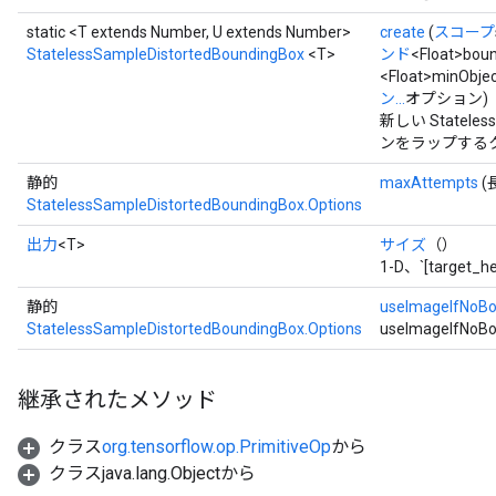
static <T extends Number, U extends Number>
create
(
スコープ
StatelessSampleDistortedBoundingBox
<T>
ンド
<Float>bou
<Float>minObje
ン...
オプション)
新しい Stateles
ンをラップする
静的
maxAttempts
(
StatelessSampleDistortedBoundingBox.Options
出力
<T>
サイズ
（）
1-D、`[target_h
静的
useImageIfNoB
StatelessSampleDistortedBoundingBox.Options
useImageIfNoBo
継承されたメソッド
クラス
org.tensorflow.op.PrimitiveOp
から
クラスjava.lang.Objectから