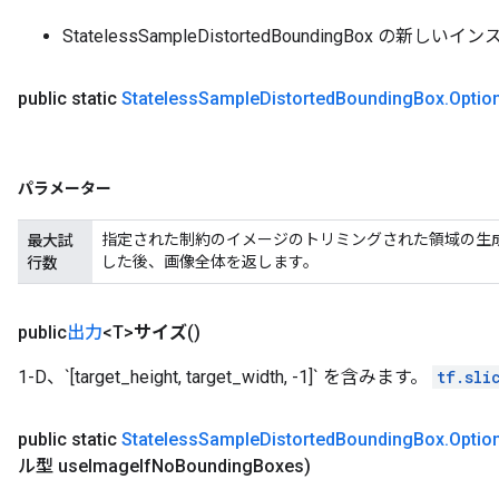
StatelessSampleDistortedBoundingBox の新しい
public static
Stateless
Sample
Distorted
Bounding
Box
.
Optio
パラメーター
指定された制約のイメージのトリミングされた領域の生成を試行す
最大試
した後、画像全体を返します。
行数
public
出力
<T>
サイズ
()
1-D、`[target_height, target_width, -1]` を含みます。
tf.sli
public static
Stateless
Sample
Distorted
Bounding
Box
.
Optio
ル型 use
Image
If
No
Bounding
Boxes)