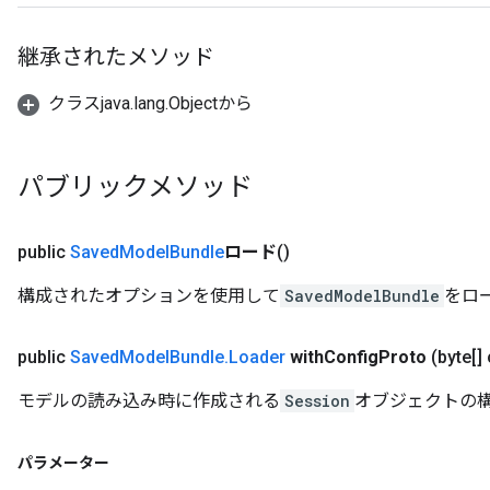
継承されたメソッド
クラスjava.lang.Objectから
パブリックメソッド
public
Saved
Model
Bundle
ロード
()
構成されたオプションを使用して
SavedModelBundle
をロ
public
Saved
Model
Bundle
.
Loader
with
Config
Proto
(byte[]
モデルの読み込み時に作成される
Session
オブジェクトの
パラメーター