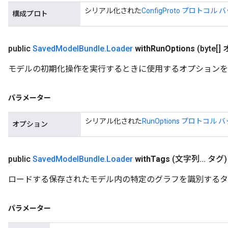
シリアル化された
ConfigProto プロトコル 
構成プロト
public
Saved
Model
Bundle
.
Loader
with
Run
Options
(byte[
モデルの初期化操作を実行するときに使用するオプションを
パラメーター
シリアル化された
RunOptions プロトコル 
オプション
public
Saved
Model
Bundle
.
Loader
with
Tags
(文字列
.
.
.
タグ)
ロードする保存されたモデル内の特定のグラフを識別するタ
パラメーター