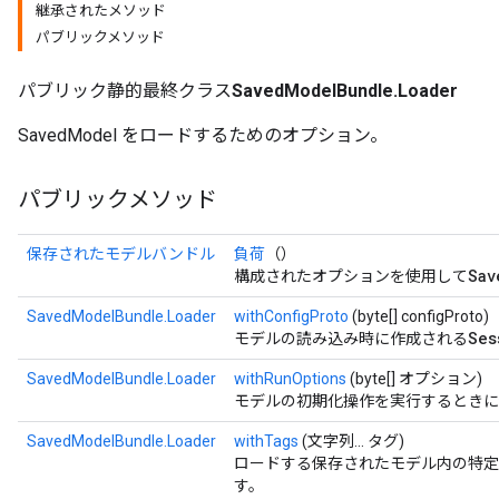
継承されたメソッド
パブリックメソッド
パブリック静的最終クラス
SavedModelBundle.Loader
SavedModel をロードするためのオプション。
パブリックメソッド
保存されたモデルバンドル
負荷
（）
Sav
構成されたオプションを使用して
SavedModelBundle.Loader
withConfigProto
(byte[] configProto)
Ses
モデルの読み込み時に作成される
SavedModelBundle.Loader
withRunOptions
(byte[] オプション)
モデルの初期化操作を実行するときに
SavedModelBundle.Loader
withTags
(文字列... タグ)
ロードする保存されたモデル内の特定
す。