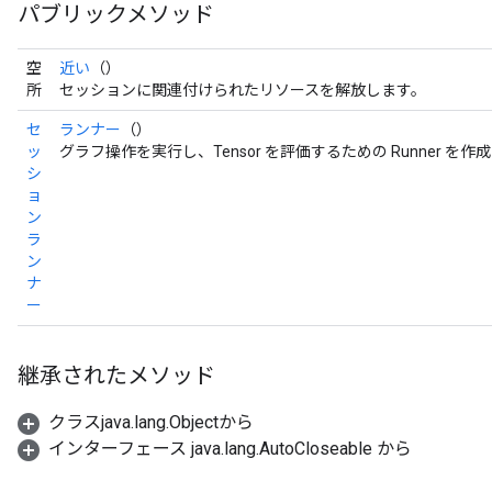
パブリックメソッド
空
近い
（）
所
セッションに関連付けられたリソースを解放します。
セ
ランナー
（）
ッ
グラフ操作を実行し、Tensor を評価するための Runner を作
シ
ョ
ン
ラ
ン
ナ
ー
継承されたメソッド
クラスjava.lang.Objectから
インターフェース java.lang.AutoCloseable から