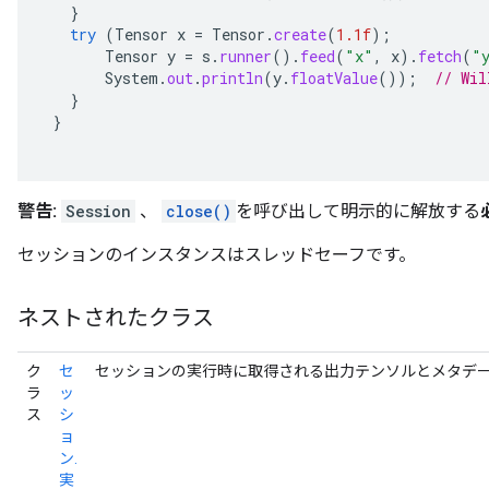
}
try
(
Tensor
x
=
Tensor
.
create
(
1.1f
);
Tensor
y
=
s
.
runner
().
feed
(
"x"
,
x
).
fetch
(
"
System
.
out
.
println
(
y
.
floatValue
());
// Wil
}
}
警告:
Session
、
close()
を呼び出して明示的に解放する
セッションのインスタンスはスレッドセーフです。
ネストされたクラス
ク
セ
セッションの実行時に取得される出力テンソルとメタデ
ラ
ッ
ス
シ
ョ
ン.
実