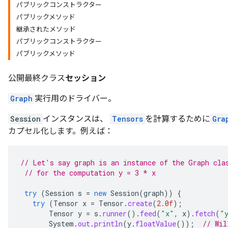
パブリックコンストラクター
パブリックメソッド
継承されたメソッド
パブリックコンストラクター
パブリックメソッド
公開最終クラス
セッション
Graph
実行用のドライバー。
Session
インスタンスは、
Tensors
を計算するために
Gra
カプセル化します。例えば：
// Let's say graph is an instance of the Graph cla
// for the computation y = 3 * x
try
(
Session
s
=
new
Session
(
graph
))
{
try
(
Tensor
x
=
Tensor
.
create
(
2.0f
);
Tensor
y
=
s
.
runner
().
feed
(
"x"
,
x
).
fetch
(
"
System
.
out
.
println
(
y
.
floatValue
());
// Wil