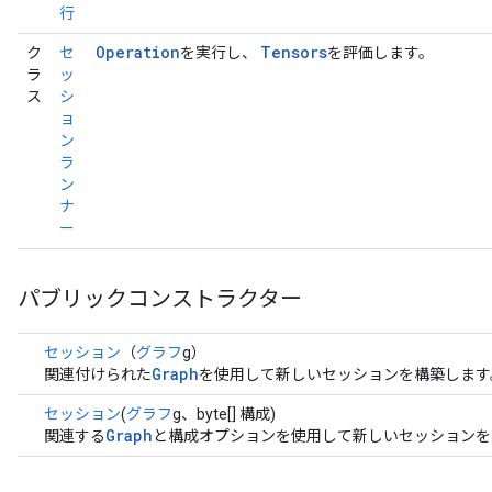
行
Operation
Tensors
ク
セ
を実行し、
を評価します。
ラ
ッ
ス
シ
ョ
ン
ラ
ン
ナ
ー
パブリックコンストラクター
セッション
（
グラフ
g）
Graph
関連付けられた
を使用して新しいセッションを構築します
セッション
(
グラフ
g、byte[] 構成)
Graph
関連する
と構成オプションを使用して新しいセッションを