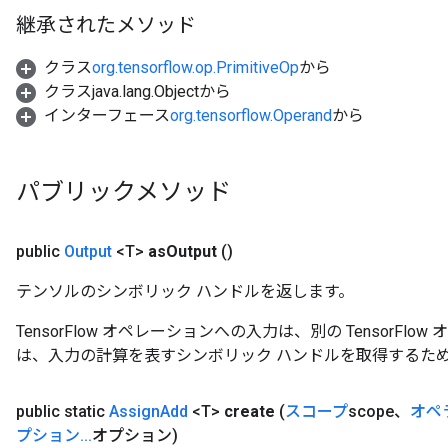
継承されたメソッド
クラス
org.tensorflow.op.PrimitiveOp
から
クラスjava.lang.Objectから
インターフェース
org.tensorflow.Operand
から
source
パブリックメソッド
leOp
public
Output
<T>
as
Output
()
テンソルのシンボリック ハンドルを返します。
TensorFlow オペレーションへの入力は、別の TensorF
は、入力の計算を表すシンボリック ハンドルを取得するた
public static
Assign
Add
<T>
create
(
スコープ
scope、
オペ
プション
.
.
.
オプション)