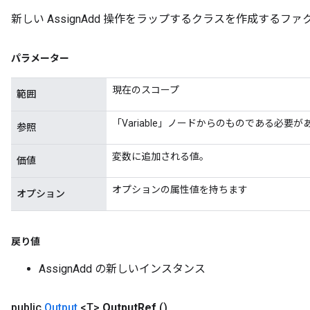
新しい AssignAdd 操作をラップするクラスを作成するファ
Flush
パラメーター
現在のスコープ
eHandleOp
範囲
「Variable」ノードからのものである必要が
参照
ureSplit
変数に追加される値。
価値
オプションの属性値を持ちます
オプション
戻り値
AssignAdd の新しいインスタンス
public
Output
<T>
Output
Ref
()