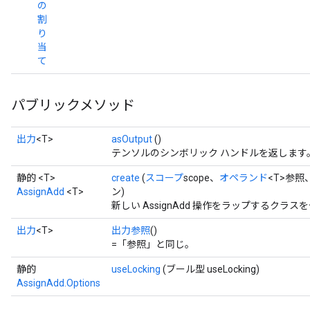
の
割
り
当
て
パブリックメソッド
出力
<T>
asOutput
()
テンソルのシンボリック ハンドルを返します
静的 <T>
create
(
スコープ
scope、
オペランド
<T>参照
AssignAdd
<T>
ン)
新しい AssignAdd 操作をラップするクラ
出力
<T>
出力参照
()
=「参照」と同じ。
静的
useLocking
(ブール型 useLocking)
AssignAdd.Options
t