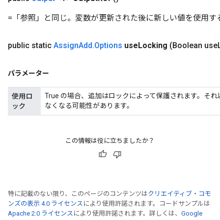
=「参照」と同じ。変数が更新された後に新しい値を使用す
public static
Assign
Add
.
Options
use
Locking
(Boolean use
パラメーター
True の場合、追加はロックによって保護されます。そ
使用ロ
なくなる可能性があります。
ック
この情報は役に立ちましたか？
特に記載のない限り、このページのコンテンツは
クリエイティブ・コモ
ンズの表示 4.0 ライセンス
により使用許諾されます。コードサンプルは
Apache 2.0 ライセンス
により使用許諾されます。詳しくは、
Google