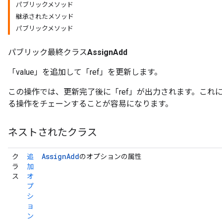
パブリックメソッド
継承されたメソッド
パブリックメソッド
パブリック最終クラス
AssignAdd
「value」を追加して「ref」を更新します。
この操作では、更新完了後に「ref」が出力されます。これ
る操作をチェーンすることが容易になります。
ネストされたクラス
Assign
Add
ク
追
のオプションの属性
ラ
加
ス
オ
プ
シ
ョ
ン