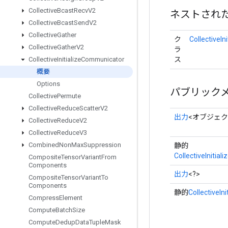
Collective
Bcast
Recv
V2
ネストされ
Collective
Bcast
Send
V2
Collective
Gather
ク
CollectiveI
Collective
Gather
V2
ラ
ス
Collective
Initialize
Communicator
概要
Options
パブリック
Collective
Permute
Collective
Reduce
Scatter
V2
出力
<オブジェク
Collective
Reduce
V2
Collective
Reduce
V3
Combined
Non
Max
Suppression
静的
CollectiveInitia
Composite
Tensor
Variant
From
Components
出力
<?>
Composite
Tensor
Variant
To
Components
静的
CollectiveIn
Compress
Element
Compute
Batch
Size
Compute
Dedup
Data
Tuple
Mask