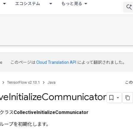
エコシステム
もっと見る
このページは
Cloud Translation API
によって翻訳されました。
TensorFlow v2.13.1
Java
この
ive
Initialize
Communicator
クラス
CollectiveInitializeCommunicator
ループを初期化します。