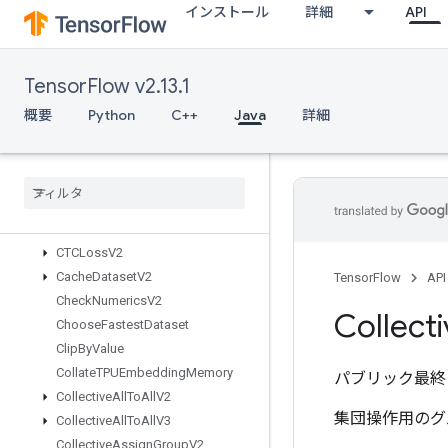
インストール
詳細
API
BoostedTreesUpdateEnsembleV2
BroadcastDynamicShape
BroadcastGradientArgs
TensorFlow v2.13.1
BroadcastTo
Bucketize
概要
Python
C++
Java
詳細
CSRSparseMatrixComponents
CSRSparse
Matrix
To
Dense
CSRSparse
Matrix
To
Sparse
Tensor
CSVDataset
CSVDataset
V2
CTCLoss
V2
Cache
Dataset
V2
TensorFlow
API
Check
Numerics
V2
Collect
Choose
Fastest
Dataset
Clip
By
Value
Collate
TPUEmbedding
Memory
パブリック最終
Collective
All
To
All
V2
集団操作用のグ
Collective
All
To
All
V3
Collective
Assign
Group
V2