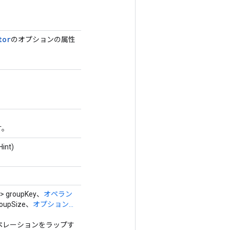
tor
のオプションの属性
す。
int)
r> groupKey、
オペラン
roupSize、
オプション...
ator オペレーションをラップす