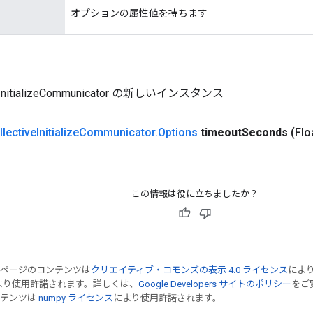
オプションの属性値を持ちます
veInitializeCommunicator の新しいインスタンス
llective
Initialize
Communicator
.
Options
timeout
Seconds
(Flo
この情報は役に立ちましたか？
のページのコンテンツは
クリエイティブ・コモンズの表示 4.0 ライセンス
によ
より使用許諾されます。詳しくは、
Google Developers サイトのポリシー
をご覧
ンテンツは
numpy ライセンス
により使用許諾されます。