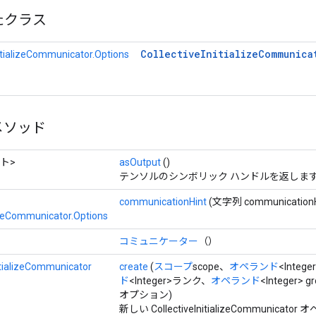
たクラス
Collective
Initialize
Communica
nitializeCommunicator.Options
メソッド
ト>
asOutput
()
テンソルのシンボリック ハンドルを返しま
communicationHint
(文字列 communicationH
lizeCommunicator.Options
コミュニケーター
（）
itializeCommunicator
create
(
スコープ
scope、
オペランド
<Intege
ド
<Integer>ランク、
オペランド
<Integer> g
オプション)
新しい CollectiveInitializeCommunic