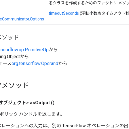
るクラスを作成するためのファクトリ メソ
timeoutSeconds
(浮動小数点タイムアウト秒
lizeCommunicator.Options
メソッド
ensorflow.op.PrimitiveOp
から
ang.Objectから
ェース
org.tensorflow.Operand
から
クメソッド
オブジェクト>
as
Output
()
ボリック ハンドルを返します。
w オペレーションへの入力は、別の TensorFlow オペレーショ