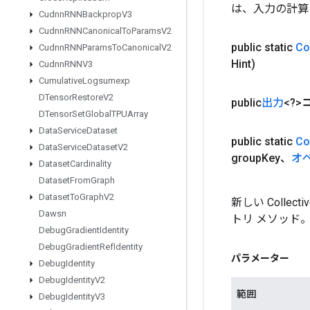
は、入力の計算
Cudnn
RNNBackprop
V3
Cudnn
RNNCanonical
To
Params
V2
public static
Co
Cudnn
RNNParams
To
Canonical
V2
Hint)
Cudnn
RNNV3
Cumulative
Logsumexp
DTensor
Restore
V2
public
出力
<?>
DTensor
Set
Global
TPUArray
Data
Service
Dataset
public static
Co
Data
Service
Dataset
V2
group
Key、
オ
Dataset
Cardinality
Dataset
From
Graph
Dataset
To
Graph
V2
新しい Collec
Dawsn
トリ メソッド
Debug
Gradient
Identity
Debug
Gradient
Ref
Identity
パラメーター
Debug
Identity
Debug
Identity
V2
範囲
Debug
Identity
V3