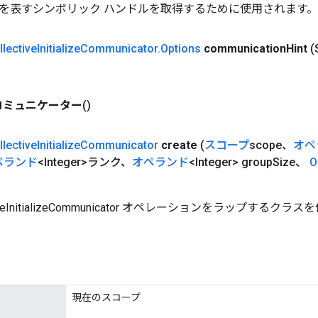
を表すシンボリック ハンドルを取得するために使用されます。
llective
Initialize
Communicator
.
Options
communication
Hint
(
コミュニケーター
()
llective
Initialize
Communicator
create
(
スコープ
scope、
オペ
ペランド
<Integer>ランク、
オペランド
<Integer> group
Size、
O
tiveInitializeCommunicator オペレーションをラップする
。
現在のスコープ