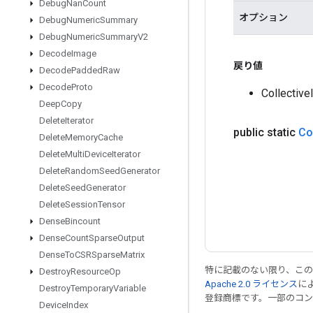
Debug
Nan
Count
オプション
Debug
Numeric
Summary
Debug
Numeric
Summary
V2
Decode
Image
戻り値
Decode
Padded
Raw
Decode
Proto
Collecti
Deep
Copy
Delete
Iterator
public static
Co
Delete
Memory
Cache
Delete
Multi
Device
Iterator
Delete
Random
Seed
Generator
Delete
Seed
Generator
Delete
Session
Tensor
Dense
Bincount
Dense
Count
Sparse
Output
Dense
To
CSRSparse
Matrix
特に記載のない限り、こ
Destroy
Resource
Op
Apache 2.0 ライセンス
に
Destroy
Temporary
Variable
登録商標です。一部のコ
Device
Index