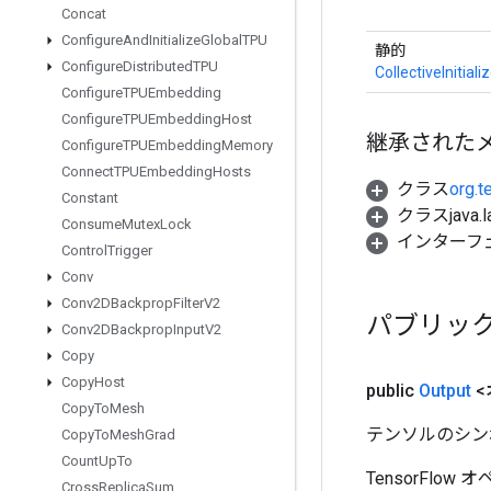
Concat
Configure
And
Initialize
Global
TPU
静的
Configure
Distributed
TPU
CollectiveInitia
Configure
TPUEmbedding
Configure
TPUEmbedding
Host
継承された
Configure
TPUEmbedding
Memory
Connect
TPUEmbedding
Hosts
クラス
org.t
Constant
クラスjava.l
Consume
Mutex
Lock
インターフ
Control
Trigger
Conv
Conv2DBackprop
Filter
V2
パブリッ
Conv2DBackprop
Input
V2
Copy
Copy
Host
public
Output
<
Copy
To
Mesh
テンソルのシン
Copy
To
Mesh
Grad
Count
Up
To
TensorFlo
Cross
Replica
Sum