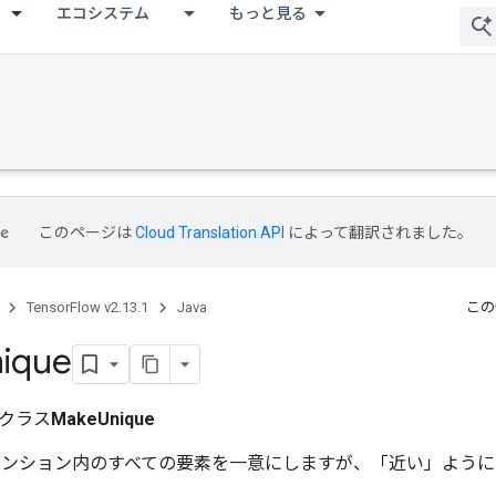
エコシステム
もっと見る
このページは
Cloud Translation API
によって翻訳されました。
TensorFlow v2.13.1
Java
この
ique
クラス
MakeUnique
メンション内のすべての要素を一意にしますが、「近い」ように