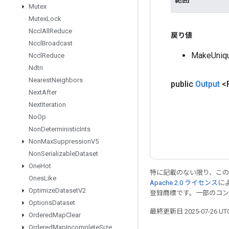
Mutex
Mutex
Lock
Nccl
All
Reduce
戻り値
Nccl
Broadcast
MakeUn
Nccl
Reduce
Ndtri
Nearest
Neighbors
public
Output
<F
Next
After
Next
Iteration
No
Op
Non
Deterministic
Ints
Non
Max
Suppression
V5
Non
Serializable
Dataset
One
Hot
特に記載のない限り、こ
Ones
Like
Apache 2.0 ライセンス
に
Optimize
Dataset
V2
登録商標です。一部のコ
Options
Dataset
最終更新日 2025-07-26 U
Ordered
Map
Clear
Ordered
Map
Incomplete
Size