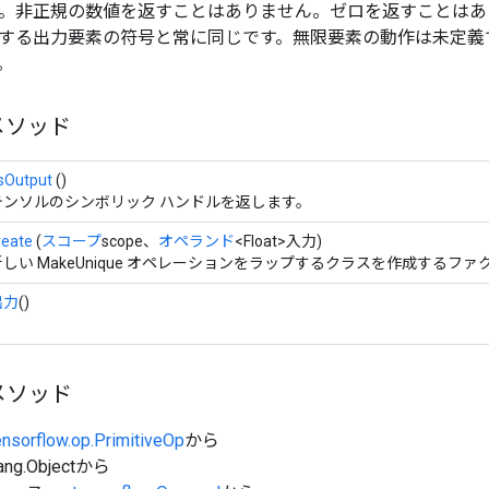
。非正規の数値を返すことはありません。ゼロを返すことはあ
する出力要素の符号と常に同じです。無限要素の動作は未定義
。
メソッド
sOutput
()
テンソルのシンボリック ハンドルを返します。
reate
(
スコープ
scope、
オペランド
<Float>入力)
新しい MakeUnique オペレーションをラップするクラスを作成するファ
出力
()
メソッド
ensorflow.op.PrimitiveOp
から
ang.Objectから