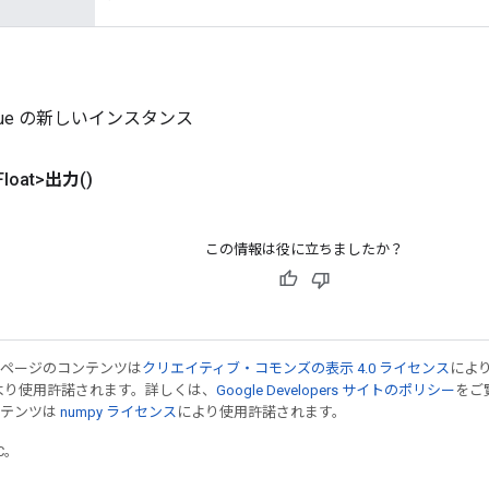
ique の新しいインスタンス
loat>
出力
()
この情報は役に立ちましたか？
のページのコンテンツは
クリエイティブ・コモンズの表示 4.0 ライセンス
によ
より使用許諾されます。詳しくは、
Google Developers サイトのポリシー
をご覧
ンテンツは
numpy ライセンス
により使用許諾されます。
TC。