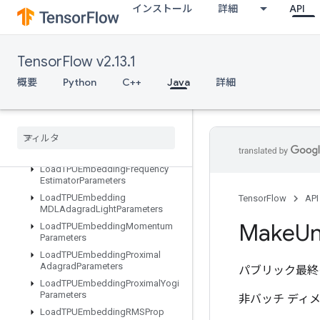
インストール
詳細
API
LoadAllTPUEmbeddingParameter
s
LoadTPUEmbeddingADAMParameters
TensorFlow v2.13.1
LoadTPUEmbeddingAdadeltaParameters
LoadTPUEmbeddingAdagradMomentumParameters
概要
Python
C++
Java
詳細
LoadTPUEmbeddingAdagradParameters
Load
TPUEmbedding
Centered
RMSProp
Parameters
Load
TPUEmbedding
FTRLParameters
Load
TPUEmbedding
Frequency
Estimator
Parameters
Load
TPUEmbedding
TensorFlow
API
MDLAdagrad
Light
Parameters
Make
Un
Load
TPUEmbedding
Momentum
Parameters
Load
TPUEmbedding
Proximal
Adagrad
Parameters
パブリック最終
Load
TPUEmbedding
Proximal
Yogi
Parameters
非バッチ ディ
Load
TPUEmbedding
RMSProp