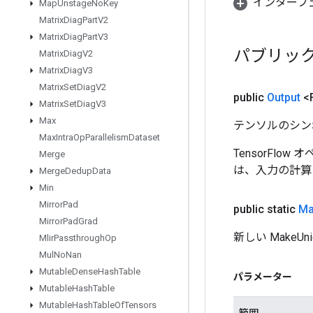
インターフ
Map
Unstage
No
Key
Matrix
Diag
Part
V2
Matrix
Diag
Part
V3
パブリッ
Matrix
Diag
V2
Matrix
Diag
V3
Matrix
Set
Diag
V2
public
Output
<F
Matrix
Set
Diag
V3
Max
テンソルのシン
Max
Intra
Op
Parallelism
Dataset
TensorFlo
Merge
は、入力の計算
Merge
Dedup
Data
Min
Mirror
Pad
public static
Ma
Mirror
Pad
Grad
新しい Make
Mlir
Passthrough
Op
Mul
No
Nan
Mutable
Dense
Hash
Table
パラメーター
Mutable
Hash
Table
Mutable
Hash
Table
Of
Tensors
範囲