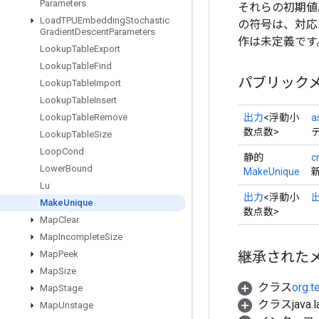
Parameters
それらの初期値
Load
TPUEmbedding
Stochastic
の符号は、対応
Gradient
Descent
Parameters
作は未定義です
Lookup
Table
Export
Lookup
Table
Find
パブリック
Lookup
Table
Import
Lookup
Table
Insert
出力
<浮動小
a
Lookup
Table
Remove
数点数>
Lookup
Table
Size
Loop
Cond
静的
c
Lower
Bound
MakeUnique
Lu
出力
<浮動小
Make
Unique
数点数>
Map
Clear
Map
Incomplete
Size
継承された
Map
Peek
Map
Size
クラス
org.t
Map
Stage
クラスjava.l
Map
Unstage