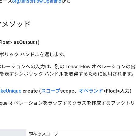
ェース
org.tensorflow.Operand
から
クメソッド
loat>
as
Output
()
ボリック ハンドルを返します。
w オペレーションへの入力は、別の TensorFlow オペレーショ
を表すシンボリック ハンドルを取得するために使用されます。
ke
Unique
create
(
スコープ
scope、
オペランド
<Float>入力)
Unique オペレーションをラップするクラスを作成するファクトリ
現在のスコープ