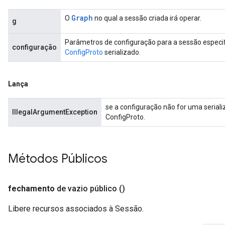
Graph
O
no qual a sessão criada irá operar.
g
Parâmetros de configuração para a sessão especi
configuração
ConfigProto
serializado.
Lança
se a configuração não for uma seriali
IllegalArgumentException
ConfigProto.
Métodos Públicos
fechamento
de vazio público
()
Libere recursos associados à Sessão.