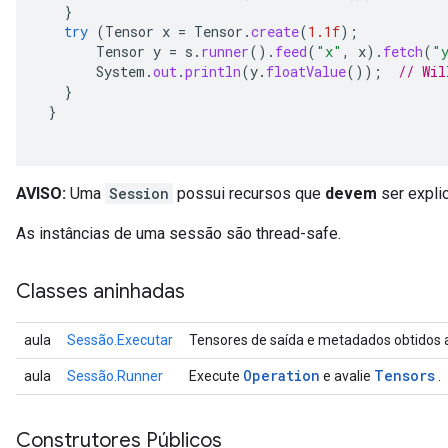
}
try
(
Tensor
x
=
Tensor
.
create
(
1.1f
);
Tensor
y
=
s
.
runner
().
feed
(
"x"
,
x
).
fetch
(
"
System
.
out
.
println
(
y
.
floatValue
());
// Wil
}
}
AVISO:
Uma
Session
possui recursos que
devem
ser expli
As instâncias de uma sessão são thread-safe.
Classes aninhadas
aula
Sessão.Executar
Tensores de saída e metadados obtidos 
Operation
Tensors
aula
Sessão.Runner
Execute
e avalie
.
Construtores Públicos