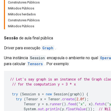
Construtores Públicos
Métodos Públicos
Métodos herdados
Construtores Públicos
Métodos Públicos
Sessão
de aula final pública
Driver para execução
Graph
.
Uma instância
Session
encapsula o ambiente no qual
Opera
para calcular
Tensors
. Por exemplo:
// Let's say graph is an instance of the Graph cla
// for the computation y = 3 * x
try
(
Session
s
=
new
Session
(
graph
))
{
try
(
Tensor
x
=
Tensor
.
create
(
2.0f
);
Tensor
y
=
s
.
runner
().
feed
(
"x"
,
x
).
fetch
(
"
System
.
out
.
println
(
y
.
floatValue
());
// Wil