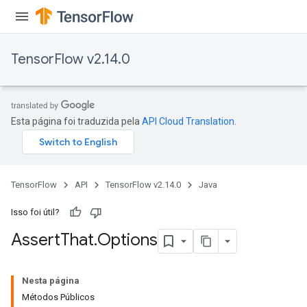
TensorFlow v2.14.0
rs
Esta página foi traduzida pela
API Cloud Translation
.
TensorFlow
API
TensorFlow v2.14.0
Java
Isso foi útil?
Assert
That
.
Options
Nesta página
Métodos Públicos