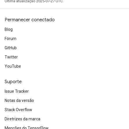
Última atualização 2025-07-27 UTC.
t
Permanecer conectado
Blog
Fórum
GitHub
source
Twitter
YouTube
leOp
Suporte
Issue Tracker
Notas da versão
Stack Overflow
Diretrizes da marca
Menções do TensorFlow