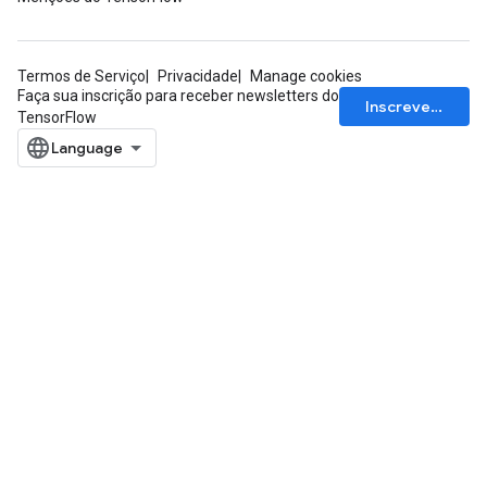
Termos de Serviço
Privacidade
Manage cookies
Faça sua inscrição para receber newsletters do
Flush
Inscrever-se
TensorFlow
eHandleOp
ureSplit