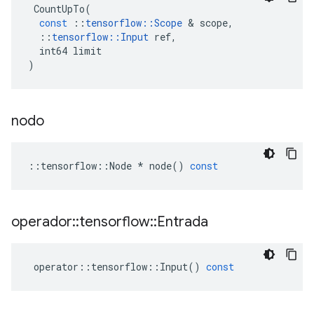
CountUpTo
(
const
::
tensorflow
::
Scope
&
scope
,
::
tensorflow
::
Input
ref
,
int64
limit
)
nodo
::
tensorflow
::
Node
*
node
()
const
operador
::
tensorflow
::
Entrada
operator
::
tensorflow
::
Input
()
const