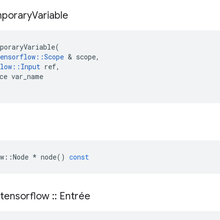
porary
Variable
poraryVariable
(
ensorflow
::
Scope
&
scope
,
low
::
Input
ref
,
ce
var_name
w
::
Node
*
node
()
const
tensorflow
::
Entrée