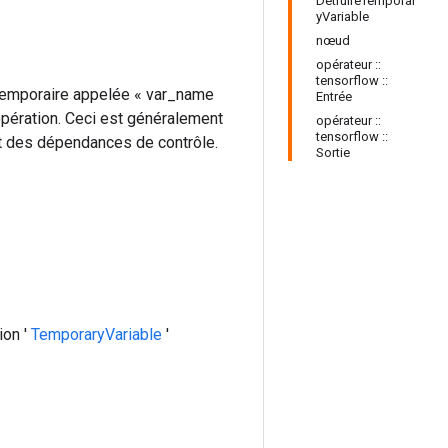
DétruireTemporar
yVariable
nœud
opérateur ::
tensorflow ::
le temporaire appelée « var_name
Entrée
opération. Ceci est généralement
opérateur ::
tensorflow ::
ant des dépendances de contrôle.
Sortie
ion '
TemporaryVariable
'