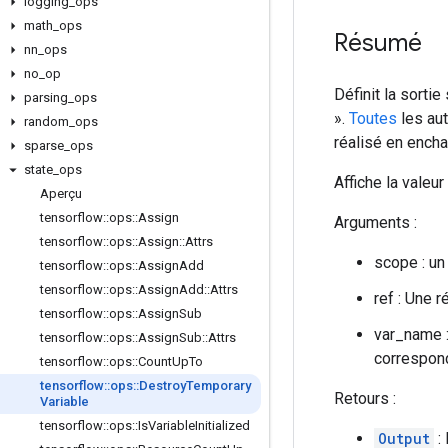
logging
_
ops
math
_
ops
Résumé
nn
_
ops
no
_
op
Définit la sortie
parsing
_
ops
».
Toutes
les aut
random
_
ops
réalisé en encha
sparse
_
ops
state
_
ops
Affiche la valeur
Aperçu
tensorflow
::
ops
::
Assign
Arguments :
tensorflow
::
ops
::
Assign
::
Attrs
scope : un
tensorflow
::
ops
::
Assign
Add
tensorflow
::
ops
::
Assign
Add
::
Attrs
ref : Une 
tensorflow
::
ops
::
Assign
Sub
var_name :
tensorflow
::
ops
::
Assign
Sub
::
Attrs
correspon
tensorflow
::
ops
::
Count
Up
To
tensorflow
::
ops
::
Destroy
Temporary
Retours :
Variable
tensorflow
::
ops
::
Is
Variable
Initialized
Output
: 