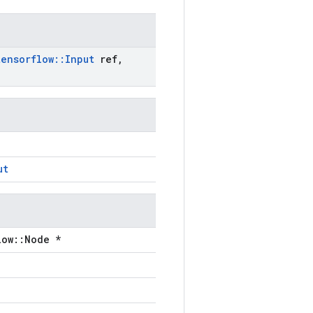
tensorflow
::
Input
ref
,
ut
low::Node *