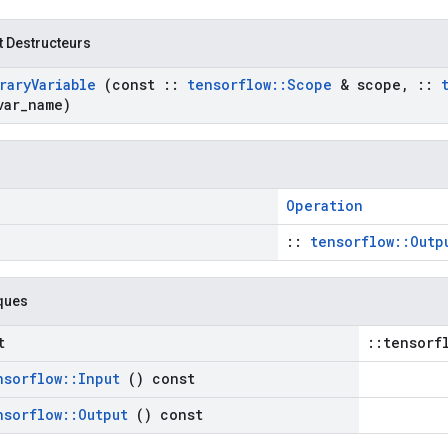
t Destructeurs
rary
Variable
(const
::
tensorflow
::
Scope
& scope
,
::
var
_
name)
Operation
::
tensorflow::Outp
ques
t
::tensorf
nsorflow
::
Input
() const
nsorflow
::
Output
() const