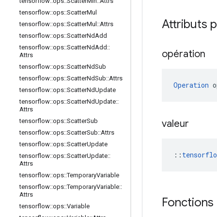
tensorflow
::
ops
::
Scatter
Min
::
Attrs
tensorflow
::
ops
::
Scatter
Mul
Attributs 
tensorflow
::
ops
::
Scatter
Mul
::
Attrs
tensorflow
::
ops
::
Scatter
Nd
Add
tensorflow
::
ops
::
Scatter
Nd
Add
::
opération
Attrs
tensorflow
::
ops
::
Scatter
Nd
Sub
tensorflow
::
ops
::
Scatter
Nd
Sub
::
Attrs
Operation
 o
tensorflow
::
ops
::
Scatter
Nd
Update
tensorflow
::
ops
::
Scatter
Nd
Update
::
Attrs
tensorflow
::
ops
::
Scatter
Sub
valeur
tensorflow
::
ops
::
Scatter
Sub
::
Attrs
tensorflow
::
ops
::
Scatter
Update
::
tensorfl
tensorflow
::
ops
::
Scatter
Update
::
Attrs
tensorflow
::
ops
::
Temporary
Variable
tensorflow
::
ops
::
Temporary
Variable
::
Attrs
Fonctions
tensorflow
::
ops
::
Variable