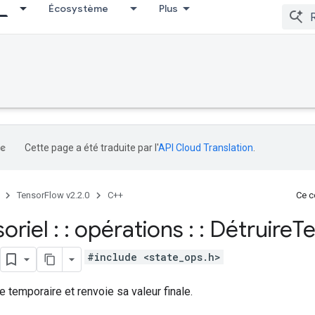
Écosystème
Plus
Cette page a été traduite par l'
API Cloud Translation
.
TensorFlow v2.2.0
C++
Ce co
oriel : : opérations : : Détruire
T
#include <state_ops.h>
le temporaire et renvoie sa valeur finale.