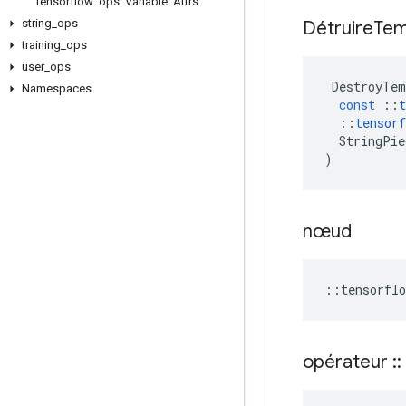
tensorflow
::
ops
::
Variable
::
Attrs
string
_
ops
Détruire
Tem
training
_
ops
user
_
ops
DestroyTem
Namespaces
const
::
t
::
tensorf
StringPie
)
nœud
::
tensorflo
opérateur
::