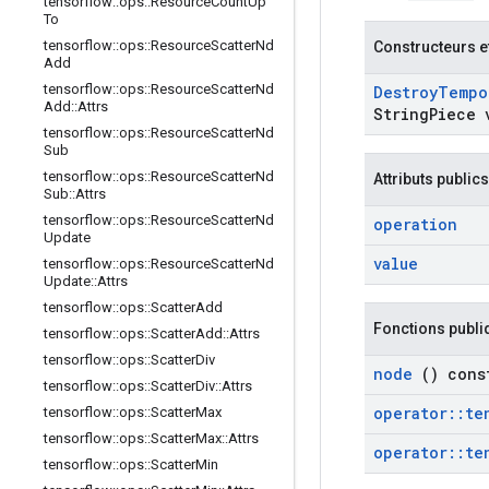
tensorflow
::
ops
::
Resource
Count
Up
To
tensorflow
::
ops
::
Resource
Scatter
Nd
Constructeurs e
Add
tensorflow
::
ops
::
Resource
Scatter
Nd
Destroy
Tempo
Add
::
Attrs
String
Piece 
tensorflow
::
ops
::
Resource
Scatter
Nd
Sub
tensorflow
::
ops
::
Resource
Scatter
Nd
Attributs publics
Sub
::
Attrs
tensorflow
::
ops
::
Resource
Scatter
Nd
operation
Update
value
tensorflow
::
ops
::
Resource
Scatter
Nd
Update
::
Attrs
tensorflow
::
ops
::
Scatter
Add
Fonctions publi
tensorflow
::
ops
::
Scatter
Add
::
Attrs
tensorflow
::
ops
::
Scatter
Div
node
() cons
tensorflow
::
ops
::
Scatter
Div
::
Attrs
operator
::
te
tensorflow
::
ops
::
Scatter
Max
tensorflow
::
ops
::
Scatter
Max
::
Attrs
operator
::
te
tensorflow
::
ops
::
Scatter
Min