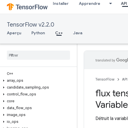
Installer
Apprendre
API
TensorFlow v2.2.0
Aperçu
Python
C++
Java
C++
TensorFlow
API
array
_
ops
candidate
_
sampling
_
ops
flux tens
control
_
flow
_
ops
core
Variable
data
_
flow
_
ops
image
_
ops
Détruit la variab
io
_
ops