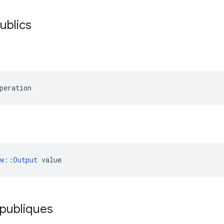
publics
peration
ow::Output
 value
 publiques