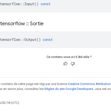
tensorflow
::
Input
()
const
tensorflow
::
Sortie
tensorflow
::
Output
()
const
Ce contenu vous a-t-il été utile ?
le contenu de cette page est régi par une licence
Creative Commons Attribution
our en savoir plus, consultez les
Règles du site Google Developers
. Java est 
6/02/18 (UTC).