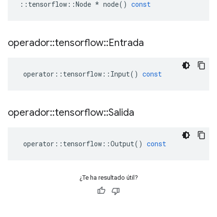
::
tensorflow
::
Node
*
node
()
const
operador
::
tensorflow
::
Entrada
operator
::
tensorflow
::
Input
()
const
operador
::
tensorflow
::
Salida
operator
::
tensorflow
::
Output
()
const
¿Te ha resultado útil?