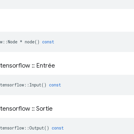
w
::
Node
*
node
()
const
tensorflow
::
Entrée
tensorflow
::
Input
()
const
tensorflow
::
Sortie
tensorflow
::
Output
()
const