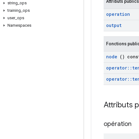
Attributs publics
string
_
ops
training
_
ops
operation
user
_
ops
output
Namespaces
Fonctions publi
node
() cons
operator
::
te
operator
::
te
Attributs 
opération