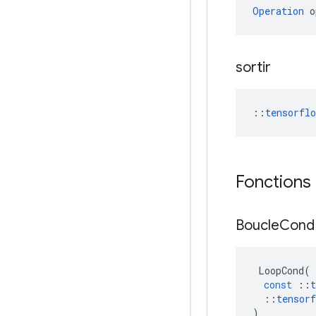
Operation
 o
sortir
::
tensorfl
Fonctions
Boucle
Con
LoopCond
(
const
::
t
::
tensorf
)