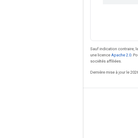
Sauf indication contraire, 
une licence
Apache 2.0
. P
sociétés affiliées.
Dernière mise à jour le 202
Rester connecté
Blog
Forum
GitHub