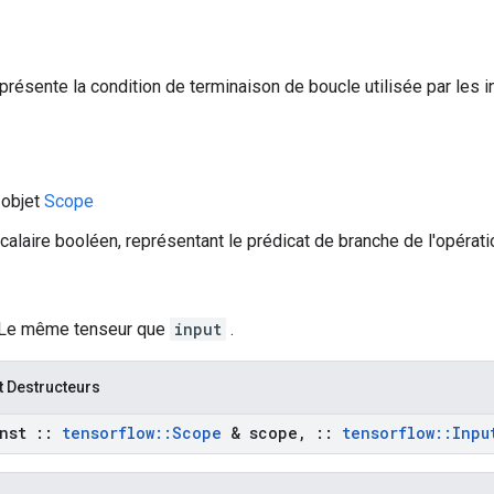
présente la condition de terminaison de boucle utilisée par les in
 objet
Scope
 scalaire booléen, représentant le prédicat de branche de l'opérat
 Le même tenseur que
input
.
t Destructeurs
nst
::
tensorflow
::
Scope
& scope
,
::
tensorflow
::
Inpu