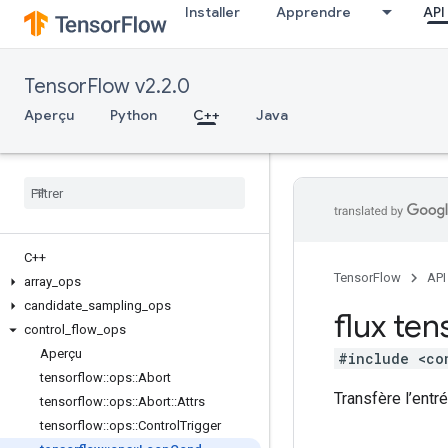
Installer
Apprendre
API
TensorFlow v2.2.0
Aperçu
Python
C++
Java
C++
TensorFlow
API
array
_
ops
candidate
_
sampling
_
ops
flux ten
control
_
flow
_
ops
Aperçu
#include <co
tensorflow
::
ops
::
Abort
Transfère l’entré
tensorflow
::
ops
::
Abort
::
Attrs
tensorflow
::
ops
::
Control
Trigger