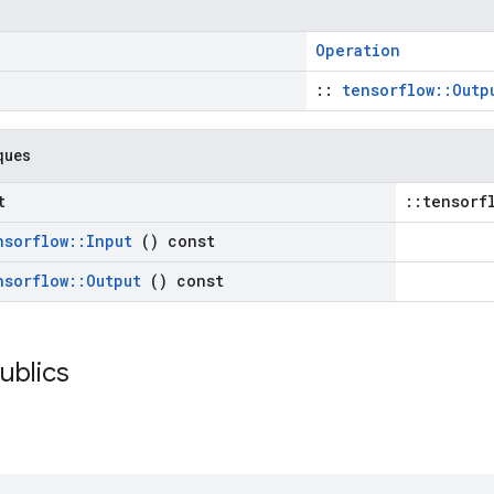
Operation
::
tensorflow::Outp
ques
t
::tensorf
nsorflow
::
Input
() const
nsorflow
::
Output
() const
publics