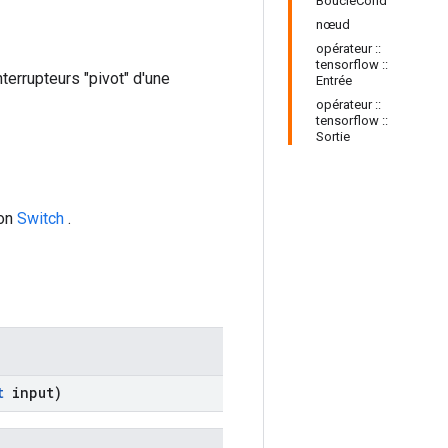
BoucleCond
nœud
opérateur ::
tensorflow ::
terrupteurs "pivot" d'une
Entrée
opérateur ::
tensorflow ::
Sortie
ion
Switch
.
t
input)