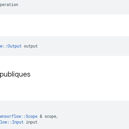
peration
ow::Output
 output
 publiques
d
ensorflow
::
Scope
&
scope
,
low
::
Input
input