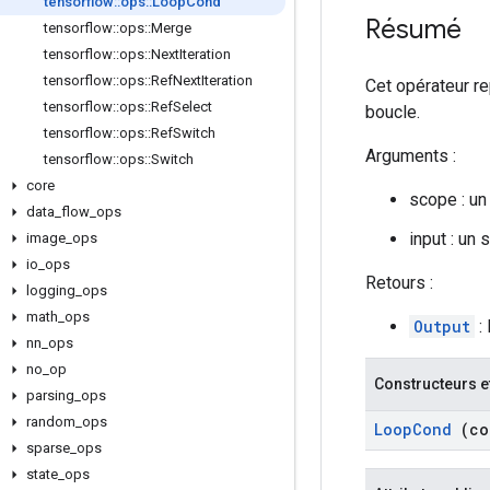
tensorflow
::
ops
::
Loop
Cond
Résumé
tensorflow
::
ops
::
Merge
tensorflow
::
ops
::
Next
Iteration
tensorflow
::
ops
::
Ref
Next
Iteration
Cet opérateur re
tensorflow
::
ops
::
Ref
Select
boucle.
tensorflow
::
ops
::
Ref
Switch
Arguments :
tensorflow
::
ops
::
Switch
core
scope : un
data
_
flow
_
ops
input : un
image
_
ops
io
_
ops
Retours :
logging
_
ops
math
_
ops
Output
:
nn
_
ops
no
_
op
Constructeurs e
parsing
_
ops
random
_
ops
Loop
Cond
(co
sparse
_
ops
state
_
ops