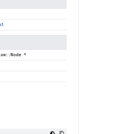
ut
low::Node *