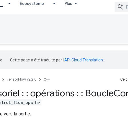
Écosystème
Plus
Cette page a été traduite par l'
API Cloud Translation
.
TensorFlow v2.2.0
C++
Ce co
soriel : : opérations : : Boucle
Co
ntrol_flow_ops.h>
e vers la sortie.