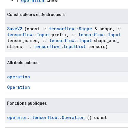
l'
Operation
créée
Constructeurs et Destructeurs
Save
V2
(const
::
tensorflow
::
Scope
& scope
,
::
tensorflow
::
Input
prefix
,
::
tensorflow
::
Input
tensor
_
names
,
::
tensorflow
::
Input
shape
_
and
_
slices
,
::
tensorflow
::
Input
List
tensors)
Attributs publics
operation
Operation
Fonctions publiques
operator
::
tensorflow
::
Operation
() const