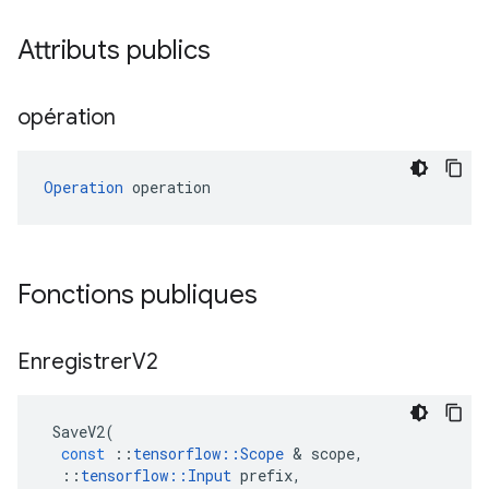
Attributs publics
opération
Operation
 operation
Fonctions publiques
Enregistrer
V2
SaveV2
(
const
::
tensorflow
::
Scope
&
scope
,
::
tensorflow
::
Input
prefix
,