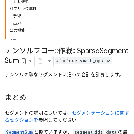
公共機能
パブリック属性
手術
出力
公共機能
テンソルフロー
::
作戦
::
Sparse
Segment
Sum
#include <math_ops.h>
テンソルの疎なセグメントに沿って合計を計算します。
まとめ
セグメントの説明については
、セグメンテーションに関す
るセクションを
参照してください。
SegmentSum
と似ていますが、
segment_ids
data
の最