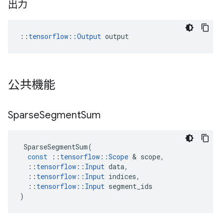
出力
::
tensorflow::Output
 output
公共機能
Sparse
Segment
Sum
SparseSegmentSum
(
const
::
tensorflow
::
Scope
&
scope
,
::
tensorflow
::
Input
data
,
::
tensorflow
::
Input
indices
,
::
tensorflow
::
Input
segment_ids
)