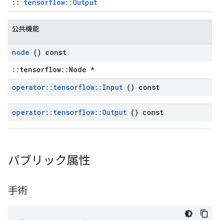
::
tensorflow::Output
公共機能
node
() const
::tensorflow::Node *
operator
::
tensorflow
::
Input
() const
operator
::
tensorflow
::
Output
() const
パブリック属性
手術