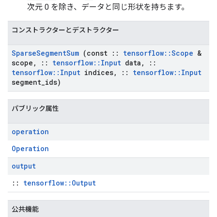
次元 0 を除き、データと同じ形状を持ちます。
コンストラクターとデストラクター
Sparse
Segment
Sum
(const
::
tensorflow
::
Scope
&
scope
,
::
tensorflow
::
Input
data
,
::
tensorflow
::
Input
indices
,
::
tensorflow
::
Input
segment
_
ids)
パブリック属性
operation
Operation
output
::
tensorflow::Output
公共機能