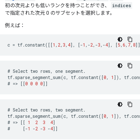
初の次元よりも低いランクを持つことができ、
indices
で指定された次元 0 のサブセットを選択します。
例えば：
c
=
tf
.
constant
([[
1
,
2
,
3
,
4
],
[
-
1
,
-
2
,
-
3
,
-
4
],
[
5
,
6
,
7
,
8
]
#
Select
two
rows
,
one
segment
.
tf
.
sparse_segment_sum
(
c
,
tf
.
constant
([
0
,
1
]),
tf
.
con
#
=>
[[
0
0
0
0
]]
#
Select
two
rows
,
two
segment
.
tf
.
sparse_segment_sum
(
c
,
tf
.
constant
([
0
,
1
]),
tf
.
con
#
=>
[[
1
2
3
4
]
#
[
-
1
-
2
-
3
-
4
]]