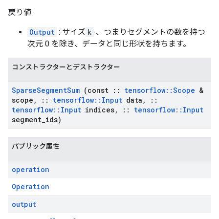
戻り値:
Output
: サイズ
k
、つまりセグメントの数を持つ
次元 0 を除き、データと同じ形状を持ちます。
コンストラクターとデストラクター
Sparse
Segment
Sum
(const
::
tensorflow
::
Scope
&
scope
,
::
tensorflow
::
Input
data
,
::
tensorflow
::
Input
indices
,
::
tensorflow
::
Input
segment
_
ids)
パブリック属性
operation
Operation
output