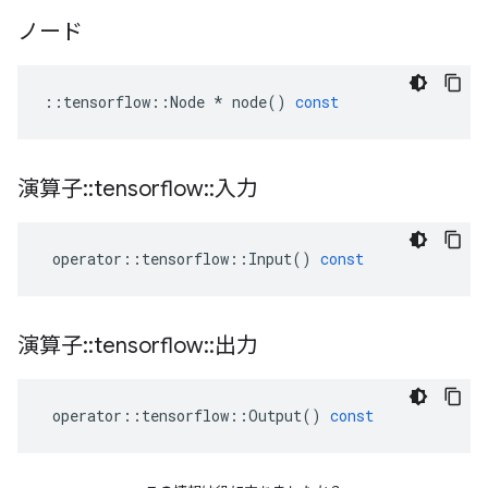
ノード
::
tensorflow
::
Node
*
node
()
const
演算子
::
tensorflow
::
入力
operator
::
tensorflow
::
Input
()
const
演算子
::
tensorflow
::
出力
operator
::
tensorflow
::
Output
()
const