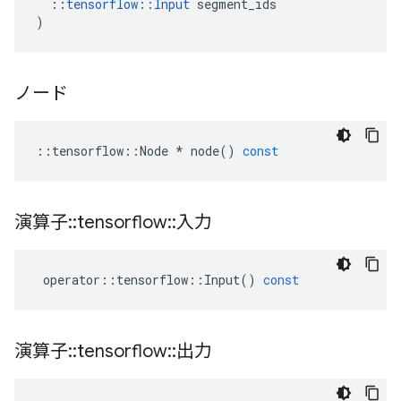
::
tensorflow
::
Input
segment_ids
)
ノード
::
tensorflow
::
Node
*
node
()
const
演算子
::
tensorflow
::
入力
operator
::
tensorflow
::
Input
()
const
演算子
::
tensorflow
::
出力