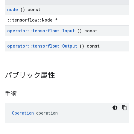
node
() const
::tensorflow::Node *
operator
::
tensorflow
::
Input
() const
operator
::
tensorflow
::
Output
() const
パブリック属性
手術
Operation
 operation