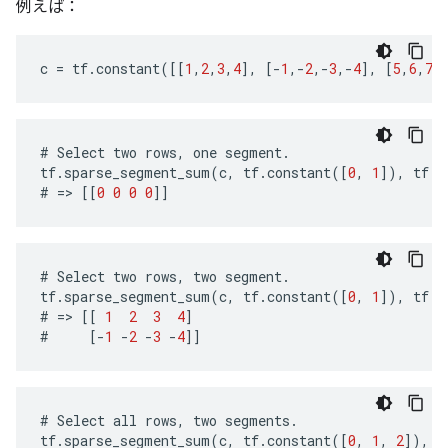
例えば：
c
=
tf
.
constant
([[
1
,
2
,
3
,
4
],
[
-
1
,
-
2
,
-
3
,
-
4
],
[
5
,
6
,
7
,
#
Select
two
rows
,
one
segment
.
tf
.
sparse_segment_sum
(
c
,
tf
.
constant
([
0
,
1
]),
tf
.
c
#
=>
[[
0
0
0
0
]]
#
Select
two
rows
,
two
segment
.
tf
.
sparse_segment_sum
(
c
,
tf
.
constant
([
0
,
1
]),
tf
.
c
#
=>
[[
1
2
3
4
]
#
[
-
1
-
2
-
3
-
4
]]
#
Select
all
rows
,
two
segments
.
tf
.
sparse_segment_sum
(
c
,
tf
.
constant
([
0
,
1
,
2
]),
t