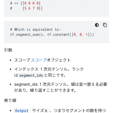
#
=>
[[
0
0
0
0
]
#
[
5
6
7
8
]]
#
Which
is
equivalent
to
:
tf
.
segment_sum
(
c
,
tf
.
constant
([
0
,
0
,
1
]))
引数:
スコープ:
スコープ
オブジェクト
インデックス: 1 次元テンソル。ランク
は
segment_ids
と同じです。
segment_ids: 1 次元テンソル。値は並べ替える必要
があり、繰り返すことができます。
戻り値:
Output
: サイズ
k
、つまりセグメントの数を持つ