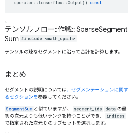
operator
::
tensorflow
::
Output
()
const
、
テンソルフロー
::
作戦
::
Sparse
Segment
Sum
#include <math_ops.h>
テンソルの疎なセグメントに沿って合計を計算します。
まとめ
セグメントの説明については
、セグメンテーションに関す
るセクションを
参照してください。
SegmentSum
と似ていますが、
segment_ids
data
の最
初の次元よりも低いランクを持つことができ、
indices
で指定された次元 0 のサブセットを選択します。