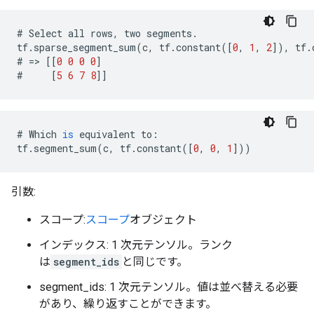
#
Select
all
rows
,
two
segments
.
tf
.
sparse_segment_sum
(
c
,
tf
.
constant
([
0
,
1
,
2
]),
tf
.
#
=>
[[
0
0
0
0
]
#
[
5
6
7
8
]]
#
Which
is
equivalent
to
:
tf
.
segment_sum
(
c
,
tf
.
constant
([
0
,
0
,
1
]))
引数:
スコープ:
スコープ
オブジェクト
インデックス: 1 次元テンソル。ランク
は
segment_ids
と同じです。
segment_ids: 1 次元テンソル。値は並べ替える必要
があり、繰り返すことができます。