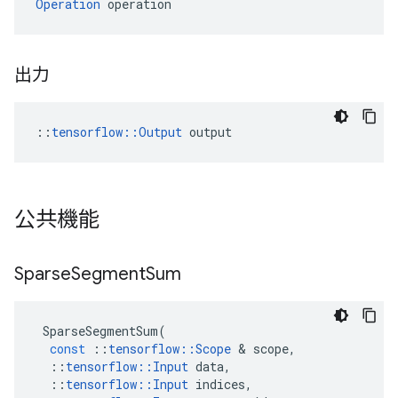
Operation
 operation
出力
::
tensorflow::Output
 output
公共機能
Sparse
Segment
Sum
SparseSegmentSum
(
const
::
tensorflow
::
Scope
&
scope
,
::
tensorflow
::
Input
data
,
::
tensorflow
::
Input
indices
,