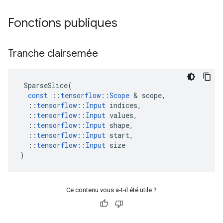
Fonctions publiques
Tranche clairsemée
SparseSlice
(
const
::
tensorflow
::
Scope
&
scope
,
::
tensorflow
::
Input
indices
,
::
tensorflow
::
Input
values
,
::
tensorflow
::
Input
shape
,
::
tensorflow
::
Input
start
,
::
tensorflow
::
Input
size
)
Ce contenu vous a-t-il été utile ?