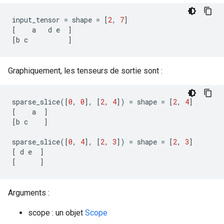
input_tensor
=
shape
=
[
2
,
7
]
[
a
d
e
]
[
b
c
]
Graphiquement, les tenseurs de sortie sont :
sparse_slice
([
0
,
0
],
[
2
,
4
])
=
shape
=
[
2
,
4
]
[
a
]
[
b
c
]
sparse_slice
([
0
,
4
],
[
2
,
3
])
=
shape
=
[
2
,
3
]
[
d
e
]
[
]
Arguments :
scope : un objet
Scope