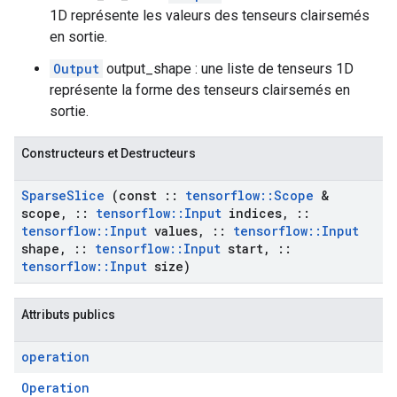
1D représente les valeurs des tenseurs clairsemés
en sortie.
Output
output_shape : une liste de tenseurs 1D
représente la forme des tenseurs clairsemés en
sortie.
Constructeurs et Destructeurs
Sparse
Slice
(const
::
tensorflow
::
Scope
&
scope
,
::
tensorflow
::
Input
indices
,
::
tensorflow
::
Input
values
,
::
tensorflow
::
Input
shape
,
::
tensorflow
::
Input
start
,
::
tensorflow
::
Input
size)
Attributs publics
operation
Operation