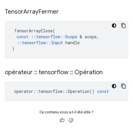
Tensor
Array
Fermer
TensorArrayClose
(
const
::
tensorflow
::
Scope
&
scope
,
::
tensorflow
::
Input
handle
)
opérateur
::
tensorflow
::
Opération
operator
::
tensorflow
::
Operation
()
const
Ce contenu vous a-t-il été utile ?