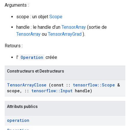
Arguments :
scope : un objet
Scope
handle : le handle d’un
TensorArray
(sortie de
TensorArray
ou
TensorArrayGrad
).
Retours :
l'
Operation
créée
Constructeurs et Destructeurs
Tensor
Array
Close
(const
::
tensorflow
::
Scope
&
scope
,
::
tensorflow
::
Input
handle)
Attributs publics
operation