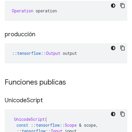
Operation
 operation
producción
::
tensorflow
::
Output
 output
Funciones publicas
Unicode
Script
UnicodeScript
(
const
::
tensorflow
::
Scope
&
 scope
,
::
tensorflow
::
Input
 input